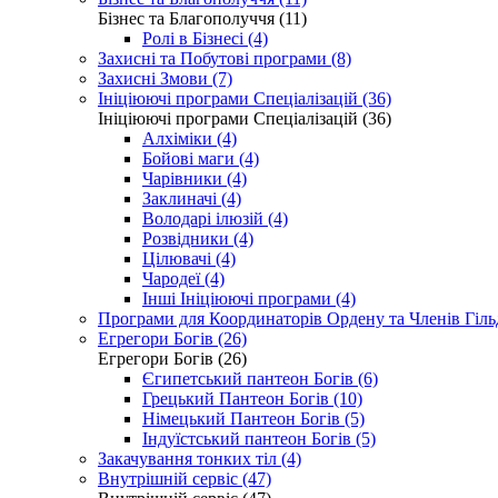
Бізнес та Благополуччя (11)
Ролі в Бізнесі (4)
Захисні та Побутові програми (8)
Захисні Змови (7)
Ініціюючі програми Спеціалізацій (36)
Ініціюючі програми Спеціалізацій (36)
Алхіміки (4)
Бойові маги (4)
Чарівники (4)
Заклиначі (4)
Володарі ілюзій (4)
Розвідники (4)
Цілювачі (4)
Чародеї (4)
Інші Ініціюючі програми (4)
Програми для Координаторів Ордену та Членів Гільд
Егрегори Богів (26)
Егрегори Богів (26)
Єгипетський пантеон Богів (6)
Грецький Пантеон Богів (10)
Німецький Пантеон Богів (5)
Індуїстський пантеон Богів (5)
Закачування тонких тіл (4)
Внутрішній сервіс (47)