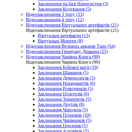
Заклинання на базі Наносистем (3)
Заклинання Кодування (5)
Відеозаклинання 3 типу (33)
Відеозаклинання 4 типу (12)
Відеозаклинання Віртуальних артефактів (21)
Відеозаклинання Віртуальних артефактів (21)
Віртуальні артефакти (13)
Віртуальні Монети (8)
Відеозаклинання Великих арканів Таро (54)
Відеозаклинання Гримуару Дракона (25)
Відеозаклинання Чарівна Книга (99)
Відеозаклинання Чарівна Книга (99)
Заклинання Бойової магії (19)
Заклинання Шаманов (5)
Заклинання Демонологів (5)
Заклинання Некромантів (6)
Заклинання Розвідників (5)
Заклинання Цілителів (6)
Заклинання Терапевтів (5)
Заклинання Друїдів (8)
Заклинання Чародеєв (5)
Заклинання Псіоніків (10)
Заклинання Чарівників (5)
Заклинання Цензорів (5)
Заклинання Алхіміків (5)