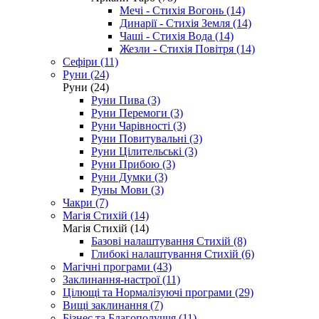
Мечі - Стихія Вогонь (14)
Динарії - Стихія Земля (14)
Чаші - Стихія Вода (14)
Жезли - Стихія Повітря (14)
Сефіри (11)
Руни (24)
Руни (24)
Руни Пива (3)
Руни Перемоги (3)
Руни Чарівності (3)
Руни Повитувальні (3)
Руни Цілительські (3)
Руни Прибою (3)
Руни Думки (3)
Руны Мови (3)
Чакри (7)
Магія Стихій (14)
Магія Стихій (14)
Базові налаштування Стихій (8)
Глибокі налаштування Стихій (6)
Магічні програми (43)
Заклинання-настрої (11)
Цілющі та Нормалізуючі програми (29)
Вищі заклинання (7)
Бізнес та Благополуччя (11)