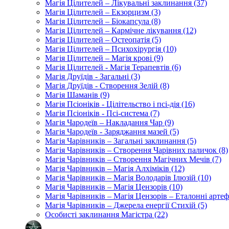
Магія Цілителей – Лікувальні заклинання (37)
Магія Цілителей – Екзорцизм (3)
Магія Цілителей – Біокапсула (8)
Магія Цілителей – Кармічне лікування (12)
Магія Цілителей – Остеопатія (5)
Магія Цілителей – Психохірургія (10)
Магія Цілителей – Магія крові (9)
Магія Цілителей - Магія Терапевтів (6)
Магія Друїдів - Загальні (3)
Магія Друїдів - Створення Зелій (8)
Магія Шаманів (9)
Магія Псіоніків - Цілітельство і псі-дія (16)
Магія Псіоніків - Псі-система (7)
Магія Чародеїв – Накладання Чар (9)
Магія Чародеїв - Заряджання мазей (5)
Магія Чарівників – Загальні заклинання (5)
Магія Чарівників – Створення Чарівних паличок (8)
Магія Чарівників – Створення Магічних Мечів (7)
Магія Чарівників – Магія Алхіміків (12)
Магія Чарівників – Магія Володарів Ілюзій (10)
Магія Чарівників – Магія Цензорів (10)
Магія Чарівників – Магія Цензорів – Еталонні артеф
Магія Чарівників – Джерела енергії Стихій (5)
Особисті заклинання Магістра (22)