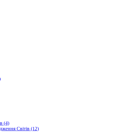
)
в (4)
дження Світів (12)