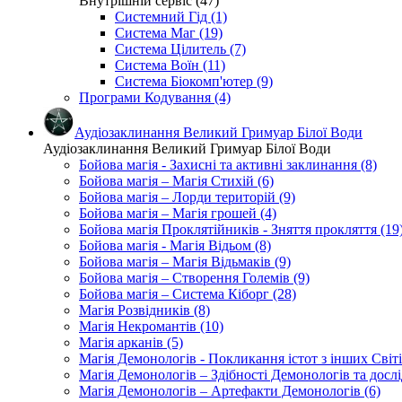
Внутрішній сервіс (47)
Системний Гід (1)
Система Маг (19)
Система Цілитель (7)
Система Воїн (11)
Система Біокомп'ютер (9)
Програми Кодування (4)
Аудіозаклинання Великий Гримуар Білої Води
Аудіозаклинання Великий Гримуар Білої Води
Бойова магія - Захисні та активні заклинання (8)
Бойова магія – Магія Стихій (6)
Бойова магія – Лорди територій (9)
Бойова магія – Магія грошей (4)
Бойова магія Проклятійників - Зняття прокляття (19
Бойова магія - Магія Відьом (8)
Бойова магія – Магія Відьмаків (9)
Бойова магія – Створення Големів (9)
Бойова магія – Система Кіборг (28)
Магія Розвідників (8)
Магія Некромантів (10)
Магія арканів (5)
Магія Демонологів - Покликання істот з інших Світі
Магія Демонологів – Здібності Демонологів та дослі
Магія Демонологів – Артефакти Демонологів (6)