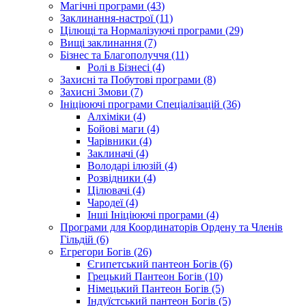
Магічні програми (43)
Заклинання-настрої (11)
Цілющі та Нормалізуючі програми (29)
Вищі заклинання (7)
Бізнес та Благополуччя (11)
Ролі в Бізнесі (4)
Захисні та Побутові програми (8)
Захисні Змови (7)
Ініціюючі програми Спеціалізацій (36)
Алхіміки (4)
Бойові маги (4)
Чарівники (4)
Заклиначі (4)
Володарі ілюзій (4)
Розвідники (4)
Цілювачі (4)
Чародеї (4)
Інші Ініціюючі програми (4)
Програми для Координаторів Ордену та Членів
Гільдій (6)
Егрегори Богів (26)
Єгипетський пантеон Богів (6)
Грецький Пантеон Богів (10)
Німецький Пантеон Богів (5)
Індуїстський пантеон Богів (5)