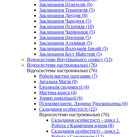
Заклинання Цілителів (6)
Заклинання Терапевтів (5)
Заклинання Друїдів (8)
Заклинання Чародеєв (5)
Заклинання Псіоніків (10)
Заклинання Чарівників (5)
Заклинання Цензорів (5)
Заклинання Алхіміків (5)
Заклинання Володарів Ілюзій (5)
Заклинання Бест Майстрів (5)
Відеосистеми Внутрішнього сервісу (53)
Відеосистеми настроювальні (76)
Відеосистеми настроювальні (76)
Робочі магічні програми (7)
Загальна Магія (9)
Еволюція свідомості (4)
Магічна книга (4)
Зоряні цивілізації (6)
Психоімпланти. Людина Удосконалена (0)
Складання особистості (22)
Відеосистеми настроювальні (76)
Складання особистості – цикл 1.
Робота з Кармічним ядром (8)
Складання особистості – цикл 2.
Робота з Союзником (12)