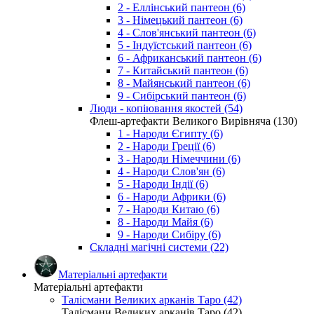
2 - Еллінський пантеон (6)
3 - Німецький пантеон (6)
4 - Слов'янський пантеон (6)
5 - Індуїстський пантеон (6)
6 - Африканський пантеон (6)
7 - Китайський пантеон (6)
8 - Майянський пантеон (6)
9 - Сибірський пантеон (6)
Люди - копіювання якостей (54)
Флеш-артефакти Великого Вирівняча (130)
1 - Народи Єгипту (6)
2 - Народи Греції (6)
3 - Народи Німеччини (6)
4 - Народи Слов'ян (6)
5 - Народи Індії (6)
6 - Народи Африки (6)
7 - Народи Китаю (6)
8 - Народи Майя (6)
9 - Народи Сибіру (6)
Складні магічні системи (22)
Матеріальні артефакти
Матеріальні артефакти
Талісмани Великих арканів Таро (42)
Талісмани Великих арканів Таро (42)