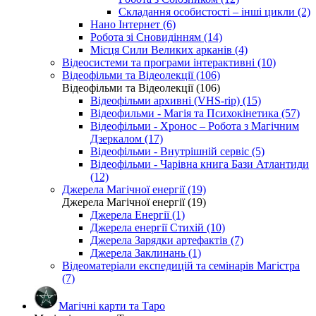
Складання особистості – інші цикли (2)
Нано Інтернет (6)
Робота зі Сновидінням (14)
Місця Сили Великих арканів (4)
Відеосистеми та програми інтерактивні (10)
Відеофільми та Відеолекції (106)
Відеофільми та Відеолекції (106)
Відеофільми архивні (VHS-rip) (15)
Відеофильми - Магія та Психокінетика (57)
Відеофільми - Хронос – Робота з Магічним
Дзеркалом (17)
Відеофільми - Внутрішній сервіс (5)
Відеофільми - Чарівна книга Бази Атлантиди
(12)
Джерела Магічної енергії (19)
Джерела Магічної енергії (19)
Джерела Енергії (1)
Джерела енергії Стихій (10)
Джерела Зарядки артефактів (7)
Джерела Заклинань (1)
Відеоматеріали експедицій та семінарів Магістра
(7)
Магічні карти та Таро