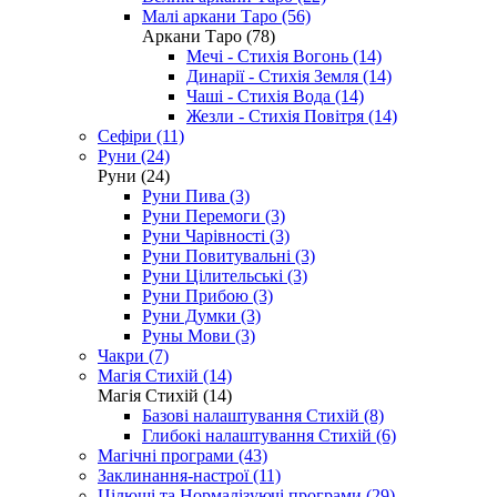
Малі аркани Таро (56)
Аркани Таро (78)
Мечі - Стихія Вогонь (14)
Динарії - Стихія Земля (14)
Чаші - Стихія Вода (14)
Жезли - Стихія Повітря (14)
Сефіри (11)
Руни (24)
Руни (24)
Руни Пива (3)
Руни Перемоги (3)
Руни Чарівності (3)
Руни Повитувальні (3)
Руни Цілительські (3)
Руни Прибою (3)
Руни Думки (3)
Руны Мови (3)
Чакри (7)
Магія Стихій (14)
Магія Стихій (14)
Базові налаштування Стихій (8)
Глибокі налаштування Стихій (6)
Магічні програми (43)
Заклинання-настрої (11)
Цілющі та Нормалізуючі програми (29)