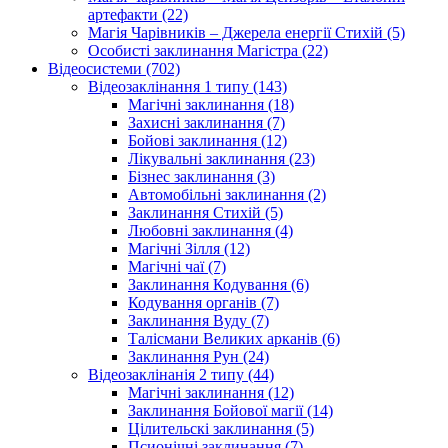
артефакти (22)
Магія Чарівників – Джерела енергії Стихій (5)
Особисті заклинання Магістра (22)
Відеосистеми (702)
Відеозаклінання 1 типу (143)
Магічні заклинання (18)
Захисні заклинання (7)
Бойові заклинання (12)
Лікувальні заклинання (23)
Бізнес заклинання (3)
Автомобільні заклинання (2)
Заклинання Стихій (5)
Любовні заклинання (4)
Магічні Зілля (12)
Магічні чаї (7)
Заклинання Кодування (6)
Кодування органів (7)
Заклинання Вуду (7)
Талісмани Великих арканів (6)
Заклинання Рун (24)
Відеозаклінанія 2 типу (44)
Магічні заклинання (12)
Заклинання Бойової магії (14)
Цілительскі заклинання (5)
Псионічні заклинання (7)