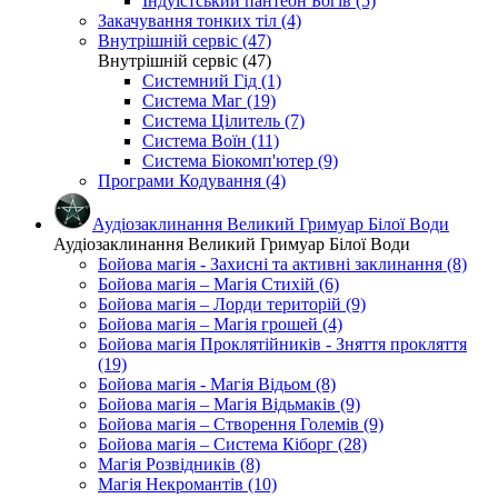
Індуїстський пантеон Богів (5)
Закачування тонких тіл (4)
Внутрішній сервіс (47)
Внутрішній сервіс (47)
Системний Гід (1)
Система Маг (19)
Система Цілитель (7)
Система Воїн (11)
Система Біокомп'ютер (9)
Програми Кодування (4)
Аудіозаклинання Великий Гримуар Білої Води
Аудіозаклинання Великий Гримуар Білої Води
Бойова магія - Захисні та активні заклинання (8)
Бойова магія – Магія Стихій (6)
Бойова магія – Лорди територій (9)
Бойова магія – Магія грошей (4)
Бойова магія Проклятійників - Зняття прокляття
(19)
Бойова магія - Магія Відьом (8)
Бойова магія – Магія Відьмаків (9)
Бойова магія – Створення Големів (9)
Бойова магія – Система Кіборг (28)
Магія Розвідників (8)
Магія Некромантів (10)