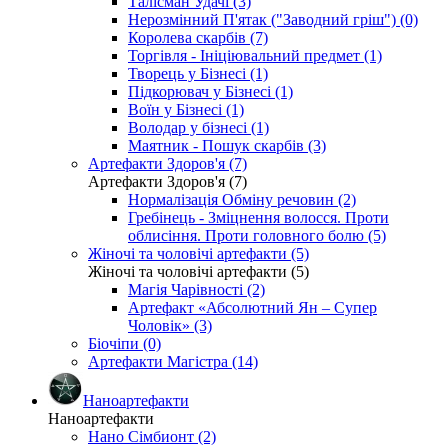
Талісман Удачі (3)
Нерозмінний П'ятак ("Заводний гріш") (0)
Королева скарбів (7)
Торгівля - Ініціювальний предмет (1)
Творець у Бізнесі (1)
Підкорювач у Бізнесі (1)
Воїн у Бізнесі (1)
Володар у бізнесі (1)
Маятник - Пошук скарбів (3)
Артефакти Здоров'я (7)
Артефакти Здоров'я (7)
Нормалізація Обміну речовин (2)
Гребінець - Зміцнення волосся. Проти
облисіння. Проти головного болю (5)
Жіночі та чоловічі артефакти (5)
Жіночі та чоловічі артефакти (5)
Магія Чарівності (2)
Артефакт «Абсолютний Ян – Супер
Чоловік» (3)
Біочіпи (0)
Артефакти Магістра (14)
Наноартефакти
Наноартефакти
Нано Сімбионт (2)