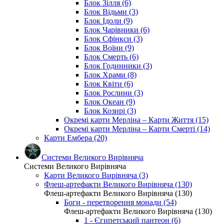
Блок Зілля (6)
Блок Відьми (3)
Блок Ідоли (9)
Блок Чарівники (6)
Блок Сфінкси (3)
Блок Воїни (9)
Блок Смерть (6)
Блок Годинники (3)
Блок Храми (8)
Блок Квіти (6)
Блок Рослини (3)
Блок Океан (9)
Блок Козирі (3)
Окремі карти Мерліна – Карти Життя (15)
Окремі карти Мерліна – Карти Смерті (14)
Карти Ембера (20)
Системи Великого Вирівняча
Системи Великого Вирівняча
Карти Великого Вирівняча (3)
Флеш-артефакти Великого Вирівняча (130)
Флеш-артефакти Великого Вирівняча (130)
Боги - перетворення монади (54)
Флеш-артефакти Великого Вирівняча (130)
1 - Єгипетський пантеон (6)