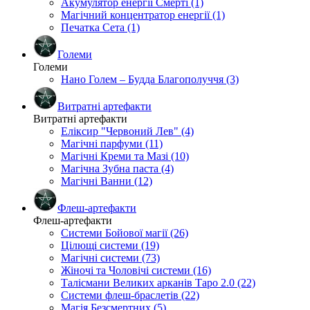
Акумулятор енергії Смерті (1)
Магічний концентратор енергії (1)
Печатка Сета (1)
Големи
Големи
Нано Голем – Будда Благополуччя (3)
Витратні артефакти
Витратні артефакти
Еліксир "Червоний Лев" (4)
Магічні парфуми (11)
Магічні Креми та Мазі (10)
Магічна Зубна паста (4)
Магічні Ванни (12)
Флеш-артефакти
Флеш-артефакти
Системи Бойової магії (26)
Цілющі системи (19)
Магічні системи (73)
Жіночі та Чоловічі системи (16)
Талісмани Великих арканів Таро 2.0 (22)
Системи флеш-браслетів (22)
Магія Безсмертних (5)