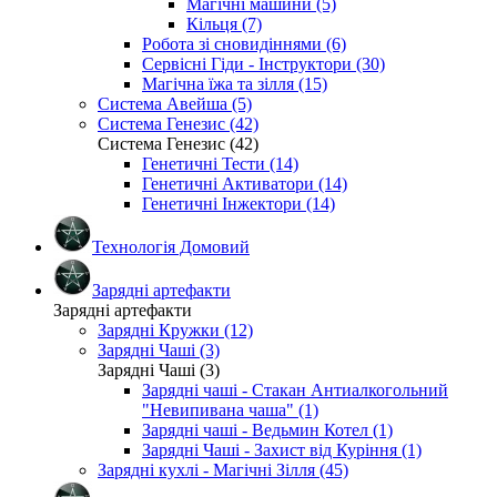
Магічні машини (5)
Кільця (7)
Робота зі сновидіннями (6)
Сервісні Гіди - Інструктори (30)
Магічна їжа та зілля (15)
Система Авейша (5)
Система Генезис (42)
Система Генезис (42)
Генетичні Тести (14)
Генетичні Активатори (14)
Генетичні Інжектори (14)
Технологія Домовий
Зарядні артефакти
Зарядні артефакти
Зарядні Кружки (12)
Зарядні Чаші (3)
Зарядні Чаші (3)
Зарядні чаші - Стакан Антиалкогольний
"Невипивана чаша" (1)
Зарядні чаші - Ведьмин Котел (1)
Зарядні Чаші - Захист від Куріння (1)
Зарядні кухлі - Магічні Зілля (45)