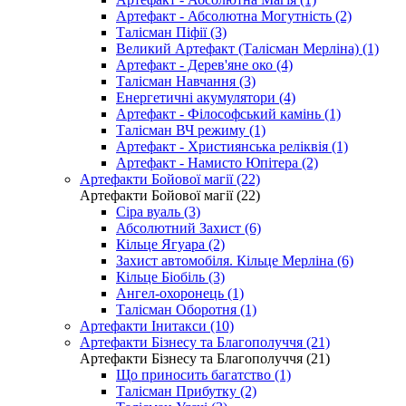
Артефакт - Абсолютна Могутність (2)
Талісман Піфії (3)
Великий Артефакт (Талісман Мерліна) (1)
Артефакт - Дерев'яне око (4)
Талісман Навчання (3)
Енергетичні акумулятори (4)
Артефакт - Філософський камінь (1)
Талісман ВЧ режиму (1)
Артефакт - Християнська реліквія (1)
Артефакт - Намисто Юпітера (2)
Артефакти Бойової магії (22)
Артефакти Бойової магії (22)
Сіра вуаль (3)
Абсолютний Захист (6)
Кільце Ягуара (2)
Захист автомобіля. Кільце Мерліна (6)
Кільце Біобіль (3)
Ангел-охоронець (1)
Талісман Оборотня (1)
Артефакти Інитакси (10)
Артефакти Бізнесу та Благополуччя (21)
Артефакти Бізнесу та Благополуччя (21)
Що приносить багатство (1)
Талісман Прибутку (2)