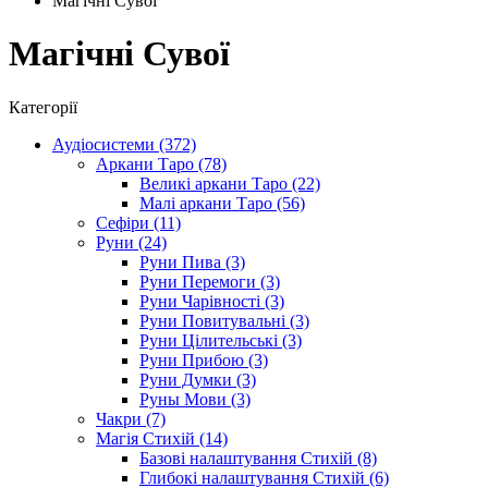
Магічні Сувої
Магічні Сувої
Категорії
Аудіосистеми (372)
Аркани Таро (78)
Великі аркани Таро (22)
Малі аркани Таро (56)
Сефіри (11)
Руни (24)
Руни Пива (3)
Руни Перемоги (3)
Руни Чарівності (3)
Руни Повитувальні (3)
Руни Цілительські (3)
Руни Прибою (3)
Руни Думки (3)
Руны Мови (3)
Чакри (7)
Магія Стихій (14)
Базові налаштування Стихій (8)
Глибокі налаштування Стихій (6)