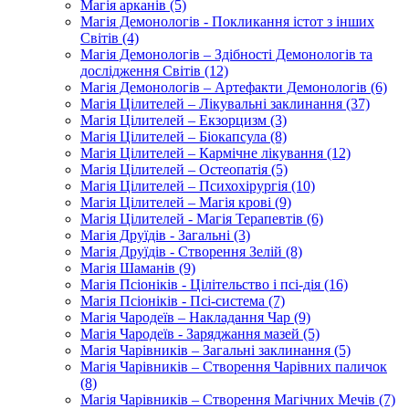
Магія арканів (5)
Магія Демонологів - Покликання істот з інших
Світів (4)
Магія Демонологів – Здібності Демонологів та
дослідження Світів (12)
Магія Демонологів – Артефакти Демонологів (6)
Магія Цілителей – Лікувальні заклинання (37)
Магія Цілителей – Екзорцизм (3)
Магія Цілителей – Біокапсула (8)
Магія Цілителей – Кармічне лікування (12)
Магія Цілителей – Остеопатія (5)
Магія Цілителей – Психохірургія (10)
Магія Цілителей – Магія крові (9)
Магія Цілителей - Магія Терапевтів (6)
Магія Друїдів - Загальні (3)
Магія Друїдів - Створення Зелій (8)
Магія Шаманів (9)
Магія Псіоніків - Цілітельство і псі-дія (16)
Магія Псіоніків - Псі-система (7)
Магія Чародеїв – Накладання Чар (9)
Магія Чародеїв - Заряджання мазей (5)
Магія Чарівників – Загальні заклинання (5)
Магія Чарівників – Створення Чарівних паличок
(8)
Магія Чарівників – Створення Магічних Мечів (7)