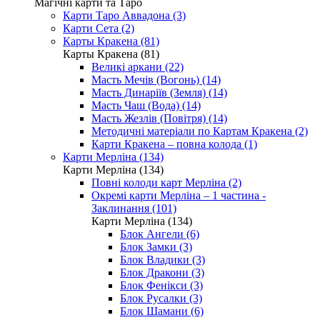
Магічні карти та Таро
Карти Таро Аввадона (3)
Карти Сета (2)
Карты Кракена (81)
Карты Кракена (81)
Великі аркани (22)
Масть Мечів (Вогонь) (14)
Масть Динаріїв (Земля) (14)
Масть Чаш (Вода) (14)
Масть Жезлів (Повітря) (14)
Методичні матеріали по Картам Кракена (2)
Карти Кракена – повна колода (1)
Карти Мерліна (134)
Карти Мерліна (134)
Повні колоди карт Мерліна (2)
Окремі карти Мерліна – 1 частина -
Заклинання (101)
Карти Мерліна (134)
Блок Ангели (6)
Блок Замки (3)
Блок Владики (3)
Блок Дракони (3)
Блок Фенікси (3)
Блок Русалки (3)
Блок Шамани (6)