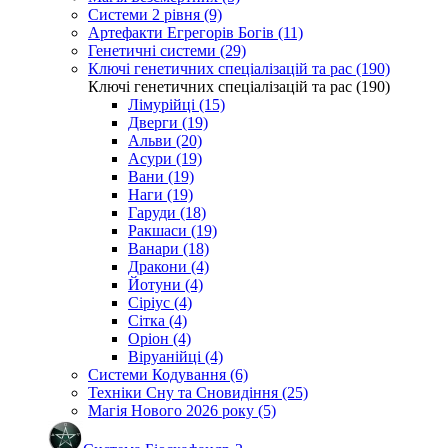
Системи 2 рівня (9)
Артефакти Егрегорів Богів (11)
Генетичні системи (29)
Ключі генетичних спеціалізацій та рас (190)
Ключі генетичних спеціалізацій та рас (190)
Лімурійці (15)
Дверги (19)
Альви (20)
Асури (19)
Вани (19)
Наги (19)
Гаруди (18)
Ракшаси (19)
Ванари (18)
Дракони (4)
Йотуни (4)
Сіріус (4)
Сітка (4)
Оріон (4)
Віруанійці (4)
Системи Кодування (6)
Техніки Сну та Сновидіння (25)
Магія Нового 2026 року (5)