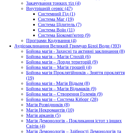
Закачування тонких тіл (4)
Внутрішній сервіс (47)
Системний Гід (1)
Система Маг (19)
Система Цілитель (7)
Система Воїн (11)
Система Біокомп'ютер (9)
Програми Кодування (4)
Аудіозаклинання Великий Гримуар Білої Води (393)
Бойова магія - Захисні та активні заклинання (8)
Бойова магія – Магія Стихій (6)
Бойова магія – Лорди територій (9)
Бойова магія – Магія грошей (4)
Бойова магія Проклятійників - Зняття прокляття
(19)
Бойова магія - Магія Відьом (8)
Бойова магія – Магія Відьмаків (9)
Бойова магія – Створення Големів (9)
Бойова магія – Система Кіборг (28)
Магія Розвідників (8)
Магія Некромантів (10)
Магія арканів (5)
Магія Демонологів - Покликання істот з інших
Світів (4)
Магія Демонологів – Здібності Демонологів та