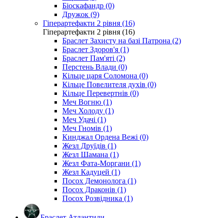
Біоскафандр (0)
Дружок (9)
Гіперартефакти 2 рівня (16)
Гіперартефакти 2 рівня (16)
Браслет Захисту на базі Патрона (2)
Браслет Здоров'я (1)
Браслет Пам'яті (2)
Перстень Влади (0)
Кільце царя Соломона (0)
Кільце Повелителя духів (0)
Кільце Перевертнів (0)
Меч Вогню (1)
Меч Холоду (1)
Меч Удачі (1)
Меч Гномів (1)
Кинджал Ордена Вежі (0)
Жезл Друїдів (1)
Жезл Шамана (1)
Жезл Фата-Моргани (1)
Жезл Кадуцей (1)
Посох Демонолога (1)
Посох Драконів (1)
Посох Розвідника (1)
Браслет Атлантиди