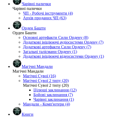
Чарівні палички
Чарівні палички
ЧП - Робочі інструменти (4)
Архів проданих ЧП (63)
Орден Башти
Орден Башти
Основні артефакти Сили Ордену (8)
Додаткові ініціюючі аудіосистеми Ордену (7)
Додаткові артефакти Сили Ордену (7)
Загальні талісмани Ордену (1)
Додаткові ініціюючі відеосистеми Ордену (1)
Магічні Мандали
Магічні Мандали
Магічні Сувої (16)
Магічні Сувої 2 типу (20)
Магічні Сувої 2 типу (20)
Цілющі заклинання (12)
Бойові заклинання (7)
Чарівні заклинання (1)
Мандали - Комп'ютери (4)
Книги