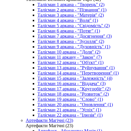
Талісман 1 аркана - "Творець" (2)
Талісман 2 аркана - "Пізнання" (1)
Талісман 3 аркана - "Матерія" (2)
Талісман 4 аркана - "Воля" (1)
Талісман 5 аркана - "Свідомість" (2)
Талісман 6 аркана - "Потяг" (1)
Талісман 7 аркана - "Досягнення" (3)
Талісман 8 аркана - "Зусилля" (2)
Талісман 9 аркана - "Духовність" (1)
Талісман 10 аркана - "Доля" (2)
Талісман 11 аркану - "Закон" (7)
Талісман 12 аркана - "Об'єкт" (1)
Талісман 13 аркана - "Руйнування" (1)
Талісман 14 аркана - "Перетворення" (1)
Талісман 15 аркана - "Залежність" (4)
Талісман 16 аркана - "Віддача" (3)
Талісман 17 аркана - "Кругообіг" (2)
Талісман 18 аркана - "Розвиток" (2)
Талісман 19 аркана - "Слово" (1)
Талісман 20 аркана - "Оновлення" (1)
Талісман 21 аркана - "Успіх" (1)
Талісман 22 аркана - "Ілюзія" (1)
Артефакти Магічні (23)
Артефакти Магічні (23)
Артефакт - Абсолютна Магія (1)