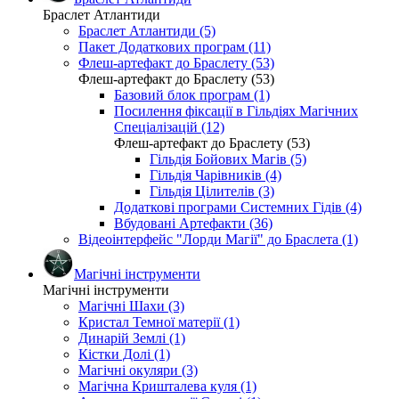
Браслет Атлантиди
Браслет Атлантиди (5)
Пакет Додаткових програм (11)
Флеш-артефакт до Браслету (53)
Флеш-артефакт до Браслету (53)
Базовий блок програм (1)
Посилення фіксації в Гільдіях Магічних
Спеціалізацій (12)
Флеш-артефакт до Браслету (53)
Гільдія Бойових Магів (5)
Гільдія Чарівників (4)
Гільдія Цілителів (3)
Додаткові програми Системних Гідів (4)
Вбудовані Артефакти (36)
Відеоінтерфейс "Лорди Магії" до Браслета (1)
Магічні інструменти
Магічні інструменти
Магічні Шахи (3)
Кристал Темної матерії (1)
Динарій Землі (1)
Кістки Долі (1)
Магічні окуляри (3)
Магічна Кришталева куля (1)