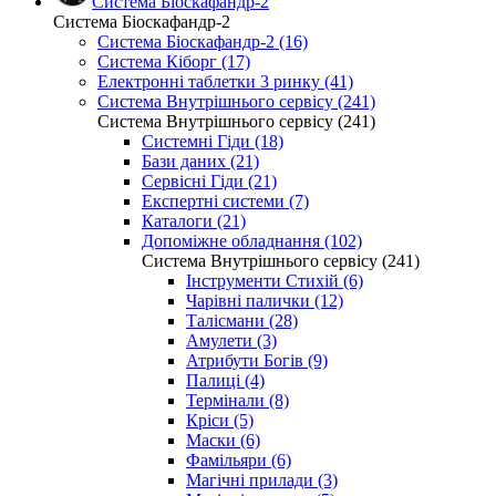
Система Біоскафандр-2
Система Біоскафандр-2
Система Біоскафандр-2 (16)
Система Кіборг (17)
Електронні таблетки 3 ринку (41)
Система Внутрішнього сервісу (241)
Система Внутрішнього сервісу (241)
Системні Гіди (18)
Бази даних (21)
Сервісні Гіди (21)
Експертні системи (7)
Каталоги (21)
Допоміжне обладнання (102)
Система Внутрішнього сервісу (241)
Інструменти Стихій (6)
Чарівні палички (12)
Талісмани (28)
Амулети (3)
Атрибути Богів (9)
Палиці (4)
Термінали (8)
Кріси (5)
Маски (6)
Фамільяри (6)
Магічні прилади (3)