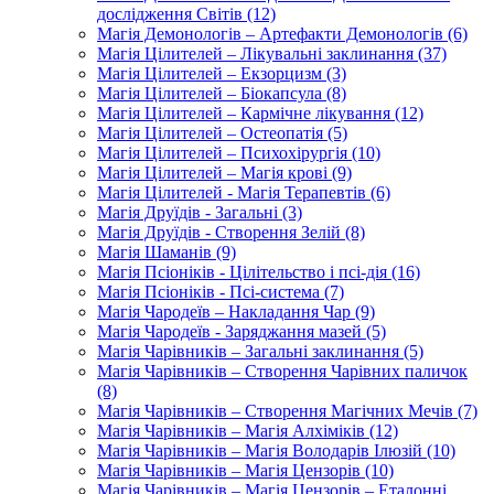
дослідження Світів (12)
Магія Демонологів – Артефакти Демонологів (6)
Магія Цілителей – Лікувальні заклинання (37)
Магія Цілителей – Екзорцизм (3)
Магія Цілителей – Біокапсула (8)
Магія Цілителей – Кармічне лікування (12)
Магія Цілителей – Остеопатія (5)
Магія Цілителей – Психохірургія (10)
Магія Цілителей – Магія крові (9)
Магія Цілителей - Магія Терапевтів (6)
Магія Друїдів - Загальні (3)
Магія Друїдів - Створення Зелій (8)
Магія Шаманів (9)
Магія Псіоніків - Цілітельство і псі-дія (16)
Магія Псіоніків - Псі-система (7)
Магія Чародеїв – Накладання Чар (9)
Магія Чародеїв - Заряджання мазей (5)
Магія Чарівників – Загальні заклинання (5)
Магія Чарівників – Створення Чарівних паличок
(8)
Магія Чарівників – Створення Магічних Мечів (7)
Магія Чарівників – Магія Алхіміків (12)
Магія Чарівників – Магія Володарів Ілюзій (10)
Магія Чарівників – Магія Цензорів (10)
Магія Чарівників – Магія Цензорів – Еталонні