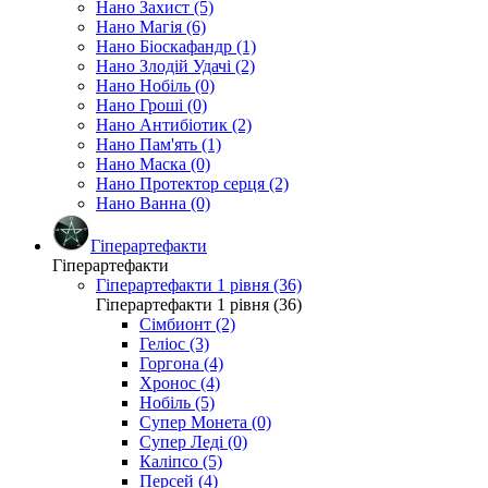
Нано Захист (5)
Нано Магія (6)
Нано Біоскафандр (1)
Нано Злодій Удачі (2)
Нано Нобіль (0)
Нано Гроші (0)
Нано Антибіотик (2)
Нано Пам'ять (1)
Нано Маска (0)
Нано Протектор серця (2)
Нано Ванна (0)
Гіперартефакти
Гіперартефакти
Гіперартефакти 1 рівня (36)
Гіперартефакти 1 рівня (36)
Сімбионт (2)
Геліос (3)
Горгона (4)
Хронос (4)
Нобіль (5)
Супер Монета (0)
Супер Леді (0)
Каліпсо (5)
Персей (4)