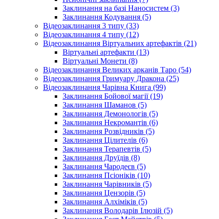
Заклинання на базі Наносистем (3)
Заклинання Кодування (5)
Відеозаклинання 3 типу (33)
Відеозаклинання 4 типу (12)
Відеозаклинання Віртуальних артефактів (21)
Віртуальні артефакти (13)
Віртуальні Монети (8)
Відеозаклинання Великих арканів Таро (54)
Відеозаклинання Гримуару Дракона (25)
Відеозаклинання Чарівна Книга (99)
Заклинання Бойової магії (19)
Заклинання Шаманов (5)
Заклинання Демонологів (5)
Заклинання Некромантів (6)
Заклинання Розвідників (5)
Заклинання Цілителів (6)
Заклинання Терапевтів (5)
Заклинання Друїдів (8)
Заклинання Чародеєв (5)
Заклинання Псіоніків (10)
Заклинання Чарівників (5)
Заклинання Цензорів (5)
Заклинання Алхіміків (5)
Заклинання Володарів Ілюзій (5)