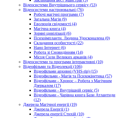
Заклинання Бест Майстрів (5)
Відеосистеми Внутрішнього сервісу (53)
Відеосистеми настроювальні (76)
Робочі магічні програми (7)
Загальна Магія (9)
Еволюція свідомості (4)
Магічна книга (4)
Зоряні цивілізації (6)
Психоімпланти. Людина Удосконалена (0)
Складання особистості (22)
Нано Інтернет (6)
Робота зі Сновидінням (14)
Місця Сили Великих арканів (4)
Відеосистеми та програми інтерактивні (10)
Відеофільми та Відеолекції (106)
Відеофільми архивні (VHS-rip) (15)
Відеофильми - Магія та Психокінетика (57)
Відеофільми - Хронос – Робота з Магічним
Дзеркалом (17)
Відеофільми - Внутрішній сервіс (5)
Відеофільми - Чарівна книга Бази Атлантиди
(12)
Джерела Магічної енергії (19)
Джерела Енергії (1)
Джерела енергії Стихій (10)