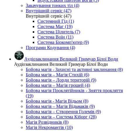
Індуїстський пантеон Богів (5)
Закачування тонких тіл (4)
Внутрішній сервіс (47)
Внутрішній сервіс (47)
Системний Гід (1)
Система Маг (19)
Система Цілитель (7)
Система Воїн (11)
Система Біокомп'ютер (9)
Програми Кодування (4)
Аудіозаклинання Великий Гримуар Білої Води
Аудіозаклинання Великий Гримуар Білої Води
Бойова магія - Захисні та активні заклинання (8)
Бойова магія – Магія Стихій (6)
Бойова магія – Лорди територій (9)
Бойова магія – Магія грошей (4)
Бойова магія Проклятійників - Зняття прокляття
(19)
Бойова магія - Магія Відьом (8)
Бойова магія – Магія Відьмаків (9)
Бойова магія – Створення Големів (9)
Бойова магія – Система Кіборг (28)
Магія Розвідників (8)
Магія Некромантів (10)