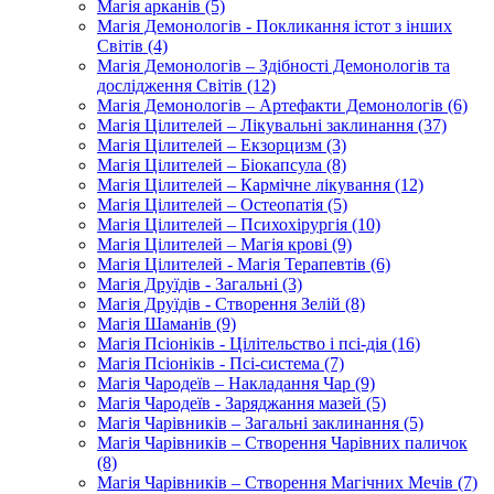
Магія арканів (5)
Магія Демонологів - Покликання істот з інших
Світів (4)
Магія Демонологів – Здібності Демонологів та
дослідження Світів (12)
Магія Демонологів – Артефакти Демонологів (6)
Магія Цілителей – Лікувальні заклинання (37)
Магія Цілителей – Екзорцизм (3)
Магія Цілителей – Біокапсула (8)
Магія Цілителей – Кармічне лікування (12)
Магія Цілителей – Остеопатія (5)
Магія Цілителей – Психохірургія (10)
Магія Цілителей – Магія крові (9)
Магія Цілителей - Магія Терапевтів (6)
Магія Друїдів - Загальні (3)
Магія Друїдів - Створення Зелій (8)
Магія Шаманів (9)
Магія Псіоніків - Цілітельство і псі-дія (16)
Магія Псіоніків - Псі-система (7)
Магія Чародеїв – Накладання Чар (9)
Магія Чародеїв - Заряджання мазей (5)
Магія Чарівників – Загальні заклинання (5)
Магія Чарівників – Створення Чарівних паличок
(8)
Магія Чарівників – Створення Магічних Мечів (7)