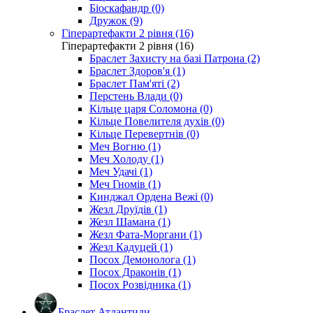
Біоскафандр (0)
Дружок (9)
Гіперартефакти 2 рівня (16)
Гіперартефакти 2 рівня (16)
Браслет Захисту на базі Патрона (2)
Браслет Здоров'я (1)
Браслет Пам'яті (2)
Перстень Влади (0)
Кільце царя Соломона (0)
Кільце Повелителя духів (0)
Кільце Перевертнів (0)
Меч Вогню (1)
Меч Холоду (1)
Меч Удачі (1)
Меч Гномів (1)
Кинджал Ордена Вежі (0)
Жезл Друїдів (1)
Жезл Шамана (1)
Жезл Фата-Моргани (1)
Жезл Кадуцей (1)
Посох Демонолога (1)
Посох Драконів (1)
Посох Розвідника (1)
Браслет Атлантиди