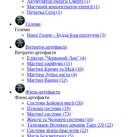
Акумулятор енергії Смерті (1)
Магічний концентратор енергії (1)
Печатка Сета (1)
Големи
Големи
Нано Голем – Будда Благополуччя (3)
Витратні артефакти
Витратні артефакти
Еліксир "Червоний Лев" (4)
Магічні парфуми (11)
Магічні Креми та Мазі (10)
Магічна Зубна паста (4)
Магічні Ванни (12)
Флеш-артефакти
Флеш-артефакти
Системи Бойової магії (26)
Цілющі системи (19)
Магічні системи (73)
Жіночі та Чоловічі системи (16)
Талісмани Великих арканів Таро 2.0 (22)
Системи флеш-браслетів (22)
Магія Безсмертних (5)