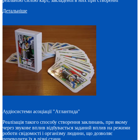
реальною силою карт, закладеної в них при створенні
Детальніше
Аудіосистеми асоціації "Атлантида"
Реалізація такого способу створення заклинань, при якому
через звукове вплив відбувається заданий вплив на режими
роботи свідомості і організму людини, що дозволяє
переводити їх в різні стани