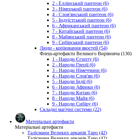
2 - Еллінський пантеон (6)
3 - Німецький пантеон (6)
4 - Слов'янський пантеон (6)
5 - Індуїстський пантеон (6)
6 - Африканський пантеон (6)
7 - Китайський пантеон (6)
8 - Майянський пантеон (6)
9 - Сибірський пантеон (6)
Люди - копіювання якостей (54)
Флеш-артефакти Великого Вирівняча (130)
1 - Народи Єгипту (6)
2 - Народи Греції (6)
3 - Народи Німеччини (6)
4 - Народи Слов'ян (6)
5 - Народи Індії (6)
6 - Народи Африки (6)
7 - Народи Китаю (6)
8 - Народи Майя (6)
9 - Народи Сибіру (6)
Складні магічні системи (22)
Матеріальні артефакти
Матеріальні артефакти
Талісмани Великих арканів Таро (42)
Талісмани Великих арканів Таро (42)