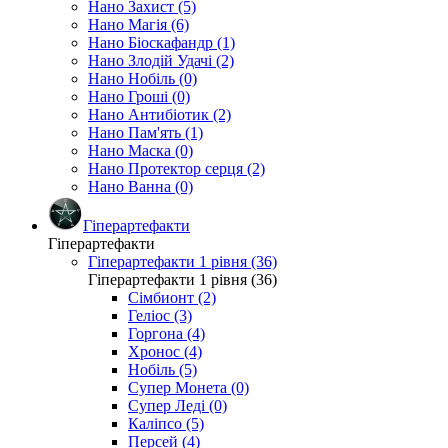
Нано Захист (5)
Нано Магія (6)
Нано Біоскафандр (1)
Нано Злодій Удачі (2)
Нано Нобіль (0)
Нано Гроші (0)
Нано Антибіотик (2)
Нано Пам'ять (1)
Нано Маска (0)
Нано Протектор серця (2)
Нано Ванна (0)
Гіперартефакти
Гіперартефакти
Гіперартефакти 1 рівня (36)
Гіперартефакти 1 рівня (36)
Сімбионт (2)
Геліос (3)
Горгона (4)
Хронос (4)
Нобіль (5)
Супер Монета (0)
Супер Леді (0)
Каліпсо (5)
Персей (4)