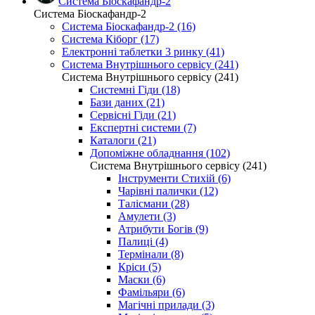
Система Біоскафандр-2
Система Біоскафандр-2
Система Біоскафандр-2 (16)
Система Кіборг (17)
Електронні таблетки 3 ринку (41)
Система Внутрішнього сервісу (241)
Система Внутрішнього сервісу (241)
Системні Гіди (18)
Бази даних (21)
Сервісні Гіди (21)
Експертні системи (7)
Каталоги (21)
Допоміжне обладнання (102)
Система Внутрішнього сервісу (241)
Інструменти Стихій (6)
Чарівні палички (12)
Талісмани (28)
Амулети (3)
Атрибути Богів (9)
Палиці (4)
Термінали (8)
Кріси (5)
Маски (6)
Фамільяри (6)
Магічні прилади (3)