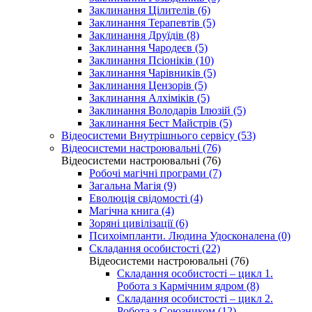
Заклинання Цілителів (6)
Заклинання Терапевтів (5)
Заклинання Друїдів (8)
Заклинання Чародеєв (5)
Заклинання Псіоніків (10)
Заклинання Чарівників (5)
Заклинання Цензорів (5)
Заклинання Алхіміків (5)
Заклинання Володарів Ілюзій (5)
Заклинання Бест Майстрів (5)
Відеосистеми Внутрішнього сервісу (53)
Відеосистеми настроювальні (76)
Відеосистеми настроювальні (76)
Робочі магічні програми (7)
Загальна Магія (9)
Еволюція свідомості (4)
Магічна книга (4)
Зоряні цивілізації (6)
Психоімпланти. Людина Удосконалена (0)
Складання особистості (22)
Відеосистеми настроювальні (76)
Складання особистості – цикл 1.
Робота з Кармічним ядром (8)
Складання особистості – цикл 2.
Робота з Союзником (12)