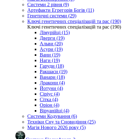
Системи 2 рівня (9)
Артефакти Егрегорів Богів (11)
Генетичні системи (29)
Ключі генетичних спеціалізацій та рас (190)
Ключі генетичних спеціалізацій та рас (190)
Лімурійці (15)
Дверги (19)
Альви (20)
Асури (19)
Вани (19)
Наги (19)
Гаруди (18)
Ракшаси (19)
Ванари (18)
Дракони (4)
Йотуни (4)
Сіріус (4)
Сітка (4)
Оріон (4)
Віруанійці (4)
Системи Кодування (6)
Техніки Сну та Сновидіння (25)
Магія Нового 2026 року (5)