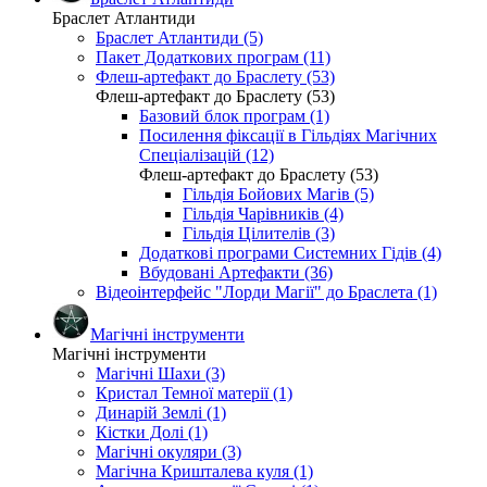
Браслет Атлантиди
Браслет Атлантиди (5)
Пакет Додаткових програм (11)
Флеш-артефакт до Браслету (53)
Флеш-артефакт до Браслету (53)
Базовий блок програм (1)
Посилення фіксації в Гільдіях Магічних
Спеціалізацій (12)
Флеш-артефакт до Браслету (53)
Гільдія Бойових Магів (5)
Гільдія Чарівників (4)
Гільдія Цілителів (3)
Додаткові програми Системних Гідів (4)
Вбудовані Артефакти (36)
Відеоінтерфейс "Лорди Магії" до Браслета (1)
Магічні інструменти
Магічні інструменти
Магічні Шахи (3)
Кристал Темної матерії (1)
Динарій Землі (1)
Кістки Долі (1)
Магічні окуляри (3)
Магічна Кришталева куля (1)