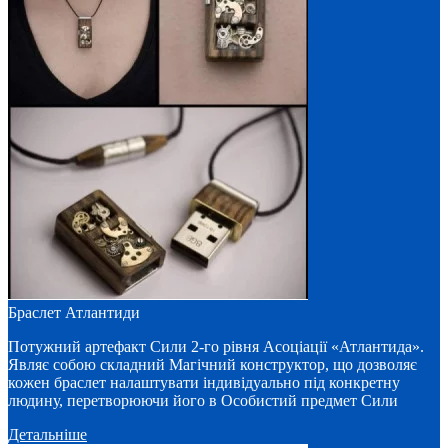
Браслет Атлантиди
Потужний артефакт Сили 2-го рівня Асоціації «Атлантида».
Являє собою складний Магічний конструктор, що дозволяє
кожен браслет налаштувати індивідуально під конкретну
людину, перетворюючи його в Особистий предмет Сили
Детальніше