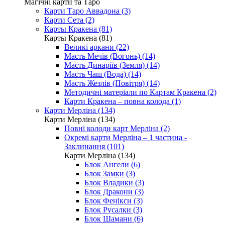
Магічні карти та Таро
Карти Таро Аввадона (3)
Карти Сета (2)
Карты Кракена (81)
Карты Кракена (81)
Великі аркани (22)
Масть Мечів (Вогонь) (14)
Масть Динаріїв (Земля) (14)
Масть Чаш (Вода) (14)
Масть Жезлів (Повітря) (14)
Методичні матеріали по Картам Кракена (2)
Карти Кракена – повна колода (1)
Карти Мерліна (134)
Карти Мерліна (134)
Повні колоди карт Мерліна (2)
Окремі карти Мерліна – 1 частина -
Заклинання (101)
Карти Мерліна (134)
Блок Ангели (6)
Блок Замки (3)
Блок Владики (3)
Блок Дракони (3)
Блок Фенікси (3)
Блок Русалки (3)
Блок Шамани (6)