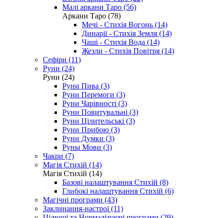
Малі аркани Таро (56)
Аркани Таро (78)
Мечі - Стихія Вогонь (14)
Динарії - Стихія Земля (14)
Чаші - Стихія Вода (14)
Жезли - Стихія Повітря (14)
Сефіри (11)
Руни (24)
Руни (24)
Руни Пива (3)
Руни Перемоги (3)
Руни Чарівності (3)
Руни Повитувальні (3)
Руни Цілительські (3)
Руни Прибою (3)
Руни Думки (3)
Руны Мови (3)
Чакри (7)
Магія Стихій (14)
Магія Стихій (14)
Базові налаштування Стихій (8)
Глибокі налаштування Стихій (6)
Магічні програми (43)
Заклинання-настрої (11)
Цілющі та Нормалізуючі програми (29)