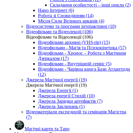
Складання особистості – інші цикли (2)
Нано Інтернет (6)
Робота зі Сновидінням (14)
Місця Сили Великих арканів (4)
Відеосистеми та програми інтерактивні (10)
Відеофільми та Відеолекції (106)
Відеофільми та Відеолекції (106)
Відеофільми архивні (VHS-rip) (15)
Відеофильми - Магія та Психокінетика (57)
Відеофільми - Хронос – Робота з Магічним
Дзеркалом (17)
Відеофільми - Внутрішній сервіс (5)
Відеофільми - Чарівна книга Бази Атлантиди
(12)
Джерела Магічної енергії (19)
Джерела Магічної енергії (19)
Джерела Енергії (1)
Джерела енергії Стихій (10)
Джерела Зарядки артефактів (7)
Джерела Заклинань (1)
Відеоматеріали експедицій та семінарів Магістра
(7)
Магічні карти та Таро