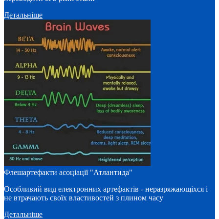
Детальніше
Флешартефакти асоціації "Атлантида"
Особливий вид електронних артефактів - неразряжающіхся і
не втрачають своїх властивостей з плином часу
Детальніше