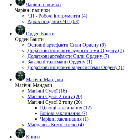
Чарівні палички
Чарівні палички
ЧП - Робочі інструменти (4)
Архів проданих ЧП (63)
Орден Башти
Орден Башти
Основні артефакти Сили Ордену (8)
Додаткові ініціюючі аудіосистеми Ордену (7)
Додаткові артефакти Сили Ордену (7)
Загальні талісмани Ордену (1)
Додаткові ініціюючі відеосистеми Ордену (1)
Магічні Мандали
Магічні Мандали
Магічні Сувої (16)
Магічні Сувої 2 типу (20)
Магічні Сувої 2 типу (20)
Цілющі заклинання (12)
Бойові заклинання (7)
Чарівні заклинання (1)
Мандали - Комп'ютери (4)
Книги