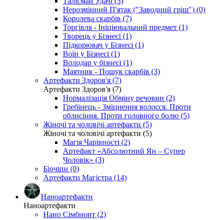
Талісман Удачі (3)
Нерозмінний П'ятак ("Заводний гріш") (0)
Королева скарбів (7)
Торгівля - Ініціювальний предмет (1)
Творець у Бізнесі (1)
Підкорювач у Бізнесі (1)
Воїн у Бізнесі (1)
Володар у бізнесі (1)
Маятник - Пошук скарбів (3)
Артефакти Здоров'я (7)
Артефакти Здоров'я (7)
Нормалізація Обміну речовин (2)
Гребінець - Зміцнення волосся. Проти
облисіння. Проти головного болю (5)
Жіночі та чоловічі артефакти (5)
Жіночі та чоловічі артефакти (5)
Магія Чарівності (2)
Артефакт «Абсолютний Ян – Супер
Чоловік» (3)
Біочіпи (0)
Артефакти Магістра (14)
Наноартефакти
Наноартефакти
Нано Сімбионт (2)