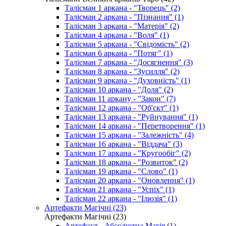
Талісман 1 аркана - "Творець" (2)
Талісман 2 аркана - "Пізнання" (1)
Талісман 3 аркана - "Матерія" (2)
Талісман 4 аркана - "Воля" (1)
Талісман 5 аркана - "Свідомість" (2)
Талісман 6 аркана - "Потяг" (1)
Талісман 7 аркана - "Досягнення" (3)
Талісман 8 аркана - "Зусилля" (2)
Талісман 9 аркана - "Духовність" (1)
Талісман 10 аркана - "Доля" (2)
Талісман 11 аркану - "Закон" (7)
Талісман 12 аркана - "Об'єкт" (1)
Талісман 13 аркана - "Руйнування" (1)
Талісман 14 аркана - "Перетворення" (1)
Талісман 15 аркана - "Залежність" (4)
Талісман 16 аркана - "Віддача" (3)
Талісман 17 аркана - "Кругообіг" (2)
Талісман 18 аркана - "Розвиток" (2)
Талісман 19 аркана - "Слово" (1)
Талісман 20 аркана - "Оновлення" (1)
Талісман 21 аркана - "Успіх" (1)
Талісман 22 аркана - "Ілюзія" (1)
Артефакти Магічні (23)
Артефакти Магічні (23)
Артефакт - Абсолютна Магія (1)