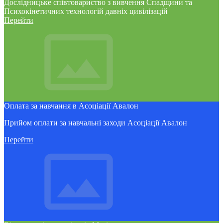
Дослідницьке співтовариство з вивчення Спадщини та
Психокінетичних технологій давніх цивілізацій
Перейти
Оплата за навчання в Асоціації Авалон
Прийом оплати за навчальні заходи Асоціації Авалон
Перейти