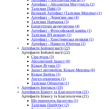
Артефакт - Абсолютна Могутність (2)
Талісман Піфії (3)
Великий Артефакт (Талісман Мерліна) (1)
Артефакт - Дерев'яне око (4)
Талісман Навчання (3)
Енергетичні акумулятори (4)
Артефакт - Філософський камінь (1)
Талісман ВЧ режиму (1)
Артефакт - Християнська реліквія (1)
Артефакт - Намисто Юпітера (2)
Артефакти Бойової магії (22)
Артефакти Бойової магії (22)
Сіра вуаль (3)
Абсолютний Захист (6)
Кільце Ягуара (2)
Захист автомобіля. Кільце Мерліна (6)
Кільце Біобіль (3)
Ангел-охоронець (1)
Талісман Оборотня (1)
Артефакти Інитакси (10)
Артефакти Бізнесу та Благополуччя (21)
Артефакти Бізнесу та Благополуччя (21)
Що приносить багатство (1)
Талісман Прибутку (2)