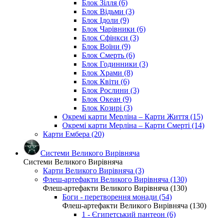
Блок Зілля (6)
Блок Відьми (3)
Блок Ідоли (9)
Блок Чарівники (6)
Блок Сфінкси (3)
Блок Воїни (9)
Блок Смерть (6)
Блок Годинники (3)
Блок Храми (8)
Блок Квіти (6)
Блок Рослини (3)
Блок Океан (9)
Блок Козирі (3)
Окремі карти Мерліна – Карти Життя (15)
Окремі карти Мерліна – Карти Смерті (14)
Карти Ембера (20)
Системи Великого Вирівняча
Системи Великого Вирівняча
Карти Великого Вирівняча (3)
Флеш-артефакти Великого Вирівняча (130)
Флеш-артефакти Великого Вирівняча (130)
Боги - перетворення монади (54)
Флеш-артефакти Великого Вирівняча (130)
1 - Єгипетський пантеон (6)