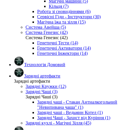
Магічні машини (5)
Кільця (7)
Робота зі сновидіннями (6)
Сервісні Гіди - Інструктори (30)
Магічна їжа та зілля (15)
Система Авейша (5)
Система Генезис (42)
Система Генезис (42)
Генетичні Тести (14)
Генетичні Активатори (14)
Генетичні Інжектори (14)
Технологія Домовий
Зарядні артефакти
Зарядні артефакти
Зарядні Кружки (12)
Зарядні Чаші (3)
Зарядні Чаші (3)
Зарядні чаші - Стакан Антиалкогольний
"Невипивана чаша" (1)
Зарядні чаші - Ведьмин Котел (1)
Зарядні Чаші - Захист від Куріння (1)
Зарядні кухлі - Магічні Зілля (45)