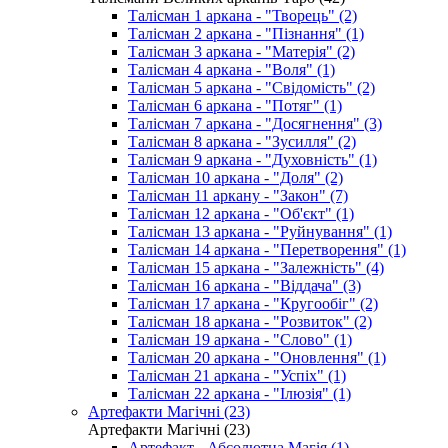
Талісман 1 аркана - "Творець" (2)
Талісман 2 аркана - "Пізнання" (1)
Талісман 3 аркана - "Матерія" (2)
Талісман 4 аркана - "Воля" (1)
Талісман 5 аркана - "Свідомість" (2)
Талісман 6 аркана - "Потяг" (1)
Талісман 7 аркана - "Досягнення" (3)
Талісман 8 аркана - "Зусилля" (2)
Талісман 9 аркана - "Духовність" (1)
Талісман 10 аркана - "Доля" (2)
Талісман 11 аркану - "Закон" (7)
Талісман 12 аркана - "Об'єкт" (1)
Талісман 13 аркана - "Руйнування" (1)
Талісман 14 аркана - "Перетворення" (1)
Талісман 15 аркана - "Залежність" (4)
Талісман 16 аркана - "Віддача" (3)
Талісман 17 аркана - "Кругообіг" (2)
Талісман 18 аркана - "Розвиток" (2)
Талісман 19 аркана - "Слово" (1)
Талісман 20 аркана - "Оновлення" (1)
Талісман 21 аркана - "Успіх" (1)
Талісман 22 аркана - "Ілюзія" (1)
Артефакти Магічні (23)
Артефакти Магічні (23)
Артефакт - Абсолютна Магія (1)