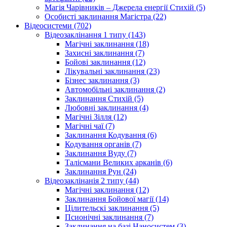
Магія Чарівників – Джерела енергії Стихій (5)
Особисті заклинання Магістра (22)
Відеосистеми (702)
Відеозаклінання 1 типу (143)
Магічні заклинання (18)
Захисні заклинання (7)
Бойові заклинання (12)
Лікувальні заклинання (23)
Бізнес заклинання (3)
Автомобільні заклинання (2)
Заклинання Стихій (5)
Любовні заклинання (4)
Магічні Зілля (12)
Магічні чаї (7)
Заклинання Кодування (6)
Кодування органів (7)
Заклинання Вуду (7)
Талісмани Великих арканів (6)
Заклинання Рун (24)
Відеозаклінанія 2 типу (44)
Магічні заклинання (12)
Заклинання Бойової магії (14)
Цілительскі заклинання (5)
Псионічні заклинання (7)
Заклинання на базі Наносистем (3)