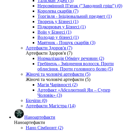
Талісман Удачі (3)
Нерозмінний П'ятак ("Заводний гріш") (0)
Королева скарбів (7)
Торгівля - Ініціювальний предмет (1)
Творець у Бізнесі (1)
Підкорювач у Бізнесі (1)
Воїн у Бізнесі (1)
Володар у бізнесі (1)
Маятник - Пошук скарбів (3)
Артефакти Здоров'я (7)
Артефакти Здоров'я (7)
Нормалізація Обміну речовин (2)
Гребінець - Зміцнення волосся. Проти
облисіння. Проти головного болю (5)
Жіночі та чоловічі артефакти (5)
Жіночі та чоловічі артефакти (5)
Магія Чарівності (2)
Артефакт «Абсолютний Ян – Супер
Чоловік» (3)
Біочіпи (0)
Артефакти Магістра (14)
Наноартефакти
Наноартефакти
Нано Сімбионт (2)