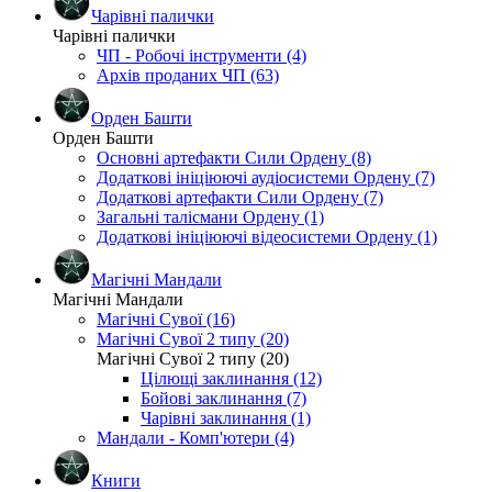
Чарівні палички
Чарівні палички
ЧП - Робочі інструменти (4)
Архів проданих ЧП (63)
Орден Башти
Орден Башти
Основні артефакти Сили Ордену (8)
Додаткові ініціюючі аудіосистеми Ордену (7)
Додаткові артефакти Сили Ордену (7)
Загальні талісмани Ордену (1)
Додаткові ініціюючі відеосистеми Ордену (1)
Магічні Мандали
Магічні Мандали
Магічні Сувої (16)
Магічні Сувої 2 типу (20)
Магічні Сувої 2 типу (20)
Цілющі заклинання (12)
Бойові заклинання (7)
Чарівні заклинання (1)
Мандали - Комп'ютери (4)
Книги