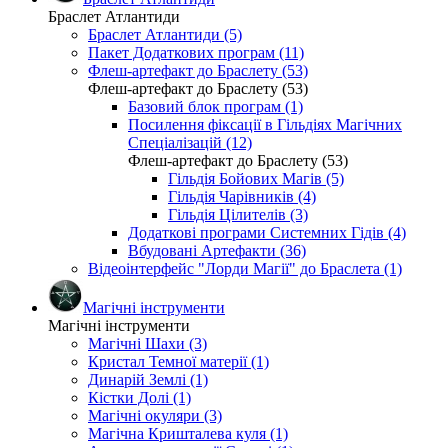
Браслет Атлантиди
Браслет Атлантиди (5)
Пакет Додаткових програм (11)
Флеш-артефакт до Браслету (53)
Флеш-артефакт до Браслету (53)
Базовий блок програм (1)
Посилення фіксації в Гільдіях Магічних
Спеціалізацій (12)
Флеш-артефакт до Браслету (53)
Гільдія Бойових Магів (5)
Гільдія Чарівників (4)
Гільдія Цілителів (3)
Додаткові програми Системних Гідів (4)
Вбудовані Артефакти (36)
Відеоінтерфейс "Лорди Магії" до Браслета (1)
Магічні інструменти
Магічні інструменти
Магічні Шахи (3)
Кристал Темної матерії (1)
Динарій Землі (1)
Кістки Долі (1)
Магічні окуляри (3)
Магічна Кришталева куля (1)