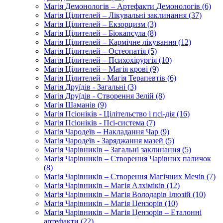
Магія Демонологів – Артефакти Демонологів (6)
Магія Цілителей – Лікувальні заклинання (37)
Магія Цілителей – Екзорцизм (3)
Магія Цілителей – Біокапсула (8)
Магія Цілителей – Кармічне лікування (12)
Магія Цілителей – Остеопатія (5)
Магія Цілителей – Психохірургія (10)
Магія Цілителей – Магія крові (9)
Магія Цілителей - Магія Терапевтів (6)
Магія Друїдів - Загальні (3)
Магія Друїдів - Створення Зелій (8)
Магія Шаманів (9)
Магія Псіоніків - Цілітельство і псі-дія (16)
Магія Псіоніків - Псі-система (7)
Магія Чародеїв – Накладання Чар (9)
Магія Чародеїв - Заряджання мазей (5)
Магія Чарівників – Загальні заклинання (5)
Магія Чарівників – Створення Чарівних паличок
(8)
Магія Чарівників – Створення Магічних Мечів (7)
Магія Чарівників – Магія Алхіміків (12)
Магія Чарівників – Магія Володарів Ілюзій (10)
Магія Чарівників – Магія Цензорів (10)
Магія Чарівників – Магія Цензорів – Еталонні
артефакти (22)