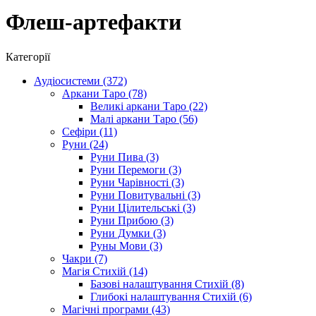
Флеш-артефакти
Категорії
Аудіосистеми (372)
Аркани Таро (78)
Великі аркани Таро (22)
Малі аркани Таро (56)
Сефіри (11)
Руни (24)
Руни Пива (3)
Руни Перемоги (3)
Руни Чарівності (3)
Руни Повитувальні (3)
Руни Цілительські (3)
Руни Прибою (3)
Руни Думки (3)
Руны Мови (3)
Чакри (7)
Магія Стихій (14)
Базові налаштування Стихій (8)
Глибокі налаштування Стихій (6)
Магічні програми (43)