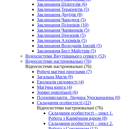
Заклинання Цілителів (6)
Заклинання Терапевтів (5)
Заклинання Друїдів (8)
Заклинання Чародеєв (5)
Заклинання Псіоніків (10)
Заклинання Чарівників (5)
Заклинання Цензорів (5)
Заклинання Алхіміків (5)
Заклинання Володарів Ілюзій (5)
Заклинання Бест Майстрів (5)
Відеосистеми Внутрішнього сервісу (53)
Відеосистеми настроювальні (76)
Відеосистеми настроювальні (76)
Робочі магічні програми (7)
Загальна Магія (9)
Еволюція свідомості (4)
Магічна книга (4)
Зоряні цивілізації (6)
Психоімпланти. Людина Удосконалена (0)
Складання особистості (22)
Відеосистеми настроювальні (76)
Складання особистості – цикл 1.
Робота з Кармічним ядром (8)
Складання особистості – цикл 2.
Робота з Союзником (12)