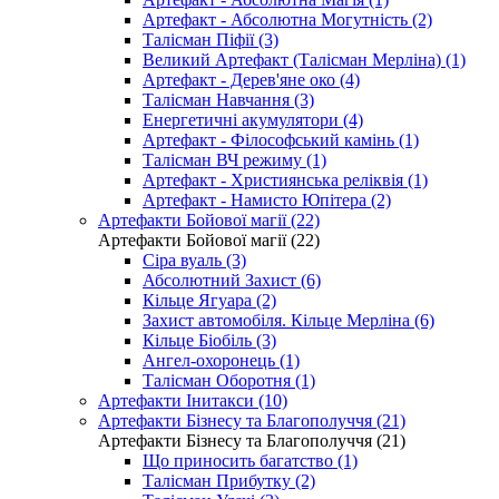
Артефакт - Абсолютна Могутність (2)
Талісман Піфії (3)
Великий Артефакт (Талісман Мерліна) (1)
Артефакт - Дерев'яне око (4)
Талісман Навчання (3)
Енергетичні акумулятори (4)
Артефакт - Філософський камінь (1)
Талісман ВЧ режиму (1)
Артефакт - Християнська реліквія (1)
Артефакт - Намисто Юпітера (2)
Артефакти Бойової магії (22)
Артефакти Бойової магії (22)
Сіра вуаль (3)
Абсолютний Захист (6)
Кільце Ягуара (2)
Захист автомобіля. Кільце Мерліна (6)
Кільце Біобіль (3)
Ангел-охоронець (1)
Талісман Оборотня (1)
Артефакти Інитакси (10)
Артефакти Бізнесу та Благополуччя (21)
Артефакти Бізнесу та Благополуччя (21)
Що приносить багатство (1)
Талісман Прибутку (2)