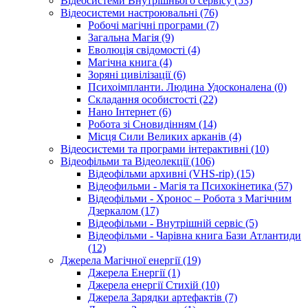
Відеосистеми Внутрішнього сервісу (53)
Відеосистеми настроювальні (76)
Робочі магічні програми (7)
Загальна Магія (9)
Еволюція свідомості (4)
Магічна книга (4)
Зоряні цивілізації (6)
Психоімпланти. Людина Удосконалена (0)
Складання особистості (22)
Нано Інтернет (6)
Робота зі Сновидінням (14)
Місця Сили Великих арканів (4)
Відеосистеми та програми інтерактивні (10)
Відеофільми та Відеолекції (106)
Відеофільми архивні (VHS-rip) (15)
Відеофильми - Магія та Психокінетика (57)
Відеофільми - Хронос – Робота з Магічним
Дзеркалом (17)
Відеофільми - Внутрішній сервіс (5)
Відеофільми - Чарівна книга Бази Атлантиди
(12)
Джерела Магічної енергії (19)
Джерела Енергії (1)
Джерела енергії Стихій (10)
Джерела Зарядки артефактів (7)