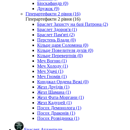
Біоскафандр (0)
Дружок (9)
Гіперартефакти 2 рівня (16)
Гіперартефакти 2 рівня (16)
Браслет Захисту на базі Патрона (2)
Браслет Здоров'я (1)
Браслет Пам'яті (2)
Перстень Влади (0)
Кільце царя Соломона (0)
Кільце Повелителя духів (0)
Кільце Перевертнів (0)
Меч Вогню (1)
Меч Холоду (1)
Меч Удачі (1)
Меч Гномів (1)
Кинджал Ордена Вежі (0)
Жезл Друїдів (1)
Жезл Шамана (1)
Жезл Фата-Моргани (1)
Жезл Кадуцей (1)
Посох Демонолога (1)
Посох Драконів (1)
Посох Розвідника (1)
Браслет Атлантиди