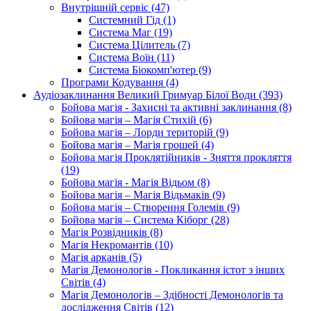
Внутрішній сервіс (47)
Системний Гід (1)
Система Маг (19)
Система Цілитель (7)
Система Воїн (11)
Система Біокомп'ютер (9)
Програми Кодування (4)
Аудіозаклинання Великий Гримуар Білої Води (393)
Бойова магія - Захисні та активні заклинання (8)
Бойова магія – Магія Стихій (6)
Бойова магія – Лорди територій (9)
Бойова магія – Магія грошей (4)
Бойова магія Проклятійників - Зняття прокляття
(19)
Бойова магія - Магія Відьом (8)
Бойова магія – Магія Відьмаків (9)
Бойова магія – Створення Големів (9)
Бойова магія – Система Кіборг (28)
Магія Розвідників (8)
Магія Некромантів (10)
Магія арканів (5)
Магія Демонологів - Покликання істот з інших
Світів (4)
Магія Демонологів – Здібності Демонологів та
дослідження Світів (12)