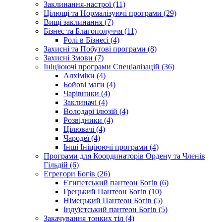
Заклинання-настрої (11)
Цілющі та Нормалізуючі програми (29)
Вищі заклинання (7)
Бізнес та Благополуччя (11)
Ролі в Бізнесі (4)
Захисні та Побутові програми (8)
Захисні Змови (7)
Ініціюючі програми Спеціалізацій (36)
Алхіміки (4)
Бойові маги (4)
Чарівники (4)
Заклиначі (4)
Володарі ілюзій (4)
Розвідники (4)
Цілювачі (4)
Чародеї (4)
Інші Ініціюючі програми (4)
Програми для Координаторів Ордену та Членів
Гільдій (6)
Егрегори Богів (26)
Єгипетський пантеон Богів (6)
Грецький Пантеон Богів (10)
Німецький Пантеон Богів (5)
Індуїстський пантеон Богів (5)
Закачування тонких тіл (4)