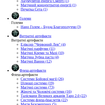
Акумулятор енергії Смерті (1)
Магічний концентратор енергії (1)
Печатка Сета (1)
Големи
Големи
Нано Голем – Будда Благополуччя (3)
Витратні артефакти
Витратні артефакти
Еліксир "Червоний Лев" (4)
Магічні парфуми (11)
Магічні Креми та Мазі (10)
Магічна Зубна паста (4)
Магічні Ванни (12)
Флеш-артефакти
Флеш-артефакти
Системи Бойової магії (26)
Цілющі системи (19)
Магічні системи (73)
Жіночі та Чоловічі системи (16)
Талісмани Великих арканів Таро 2.0 (22)
Системи флеш-браслетів (22)
Магія Безсмертних (5)