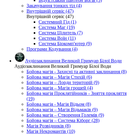
Індуїстський пантеон Богів (5)
Закачування тонких тіл (4)
Внутрішній сервіс (47)
Внутрішній сервіс (47)
Системний Гід (1)
Система Маг (19)
Система Цілитель (7)
Система Воїн (11)
Система Біокомп'ютер (9)
Програми Кодування (4)
Аудіозаклинання Великий Гримуар Білої Води
Аудіозаклинання Великий Гримуар Білої Води
Бойова магія - Захисні та активні заклинання (8)
Бойова магія – Магія Стихій (6)
Бойова магія – Лорди територій (9)
Бойова магія – Магія грошей (4)
Бойова магія Проклятійників - Зняття прокляття
(19)
Бойова магія - Магія Відьом (8)
Бойова магія – Магія Відьмаків (9)
Бойова магія – Створення Големів (9)
Бойова магія – Система Кіборг (28)
Магія Розвідників (8)
Магія Некромантів (10)