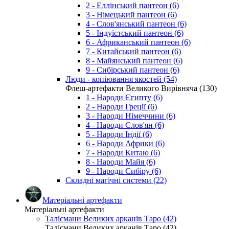
2 - Еллінський пантеон (6)
3 - Німецький пантеон (6)
4 - Слов'янський пантеон (6)
5 - Індуїстський пантеон (6)
6 - Африканський пантеон (6)
7 - Китайський пантеон (6)
8 - Майянський пантеон (6)
9 - Сибірський пантеон (6)
Люди - копіювання якостей (54)
Флеш-артефакти Великого Вирівняча (130)
1 - Народи Єгипту (6)
2 - Народи Греції (6)
3 - Народи Німеччини (6)
4 - Народи Слов'ян (6)
5 - Народи Індії (6)
6 - Народи Африки (6)
7 - Народи Китаю (6)
8 - Народи Майя (6)
9 - Народи Сибіру (6)
Складні магічні системи (22)
Матеріальні артефакти
Матеріальні артефакти
Талісмани Великих арканів Таро (42)
Талісмани Великих арканів Таро (42)