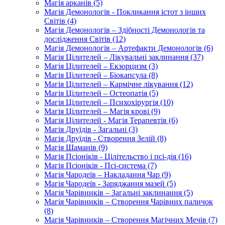
Магія арканів (5)
Магія Демонологів - Покликання істот з інших
Світів (4)
Магія Демонологів – Здібності Демонологів та
дослідження Світів (12)
Магія Демонологів – Артефакти Демонологів (6)
Магія Цілителей – Лікувальні заклинання (37)
Магія Цілителей – Екзорцизм (3)
Магія Цілителей – Біокапсула (8)
Магія Цілителей – Кармічне лікування (12)
Магія Цілителей – Остеопатія (5)
Магія Цілителей – Психохірургія (10)
Магія Цілителей – Магія крові (9)
Магія Цілителей - Магія Терапевтів (6)
Магія Друїдів - Загальні (3)
Магія Друїдів - Створення Зелій (8)
Магія Шаманів (9)
Магія Псіоніків - Цілітельство і псі-дія (16)
Магія Псіоніків - Псі-система (7)
Магія Чародеїв – Накладання Чар (9)
Магія Чародеїв - Заряджання мазей (5)
Магія Чарівників – Загальні заклинання (5)
Магія Чарівників – Створення Чарівних паличок
(8)
Магія Чарівників – Створення Магічних Мечів (7)