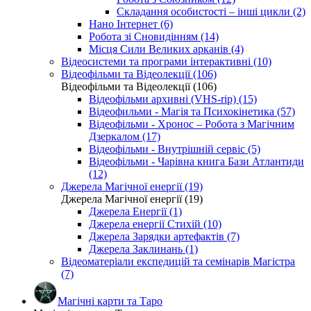
Складання особистості – інші цикли (2)
Нано Інтернет (6)
Робота зі Сновидінням (14)
Місця Сили Великих арканів (4)
Відеосистеми та програми інтерактивні (10)
Відеофільми та Відеолекції (106)
Відеофільми та Відеолекції (106)
Відеофільми архивні (VHS-rip) (15)
Відеофильми - Магія та Психокінетика (57)
Відеофільми - Хронос – Робота з Магічним
Дзеркалом (17)
Відеофільми - Внутрішній сервіс (5)
Відеофільми - Чарівна книга Бази Атлантиди
(12)
Джерела Магічної енергії (19)
Джерела Магічної енергії (19)
Джерела Енергії (1)
Джерела енергії Стихій (10)
Джерела Зарядки артефактів (7)
Джерела Заклинань (1)
Відеоматеріали експедицій та семінарів Магістра
(7)
Магічні карти та Таро