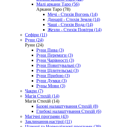
Малі аркани Таро (56)
Аркани Таро (78)
Мечі - Стихія Вогонь (14)
Динарії - Стихія Земля (14)
Чаші - Стихія Вода (14)
Жезли - Стихія Повітря (14)
Сефіри (11)
Руни (24)
Руни (24)
Руни Пива (3)
Руни Перемоги (3)
Руни Чарівності (3)
Руни Повитувальні (3)
Руни Цілительські (3)
Руни Прибою (3)
Руни Думки (3)
Руны Мови (3)
Чакри (7)
Магія Стихій (14)
Магія Стихій (14)
Базові налаштування Стихій (8)
Глибокі налаштування Стихій (6)
Магічні програми (43)
Заклинання-настрої (11)
Цілющі та Нормалізуючі програми (29)