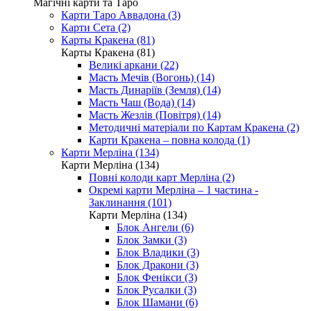
Магічні карти та Таро
Карти Таро Аввадона (3)
Карти Сета (2)
Карты Кракена (81)
Карты Кракена (81)
Великі аркани (22)
Масть Мечів (Вогонь) (14)
Масть Динаріїв (Земля) (14)
Масть Чаш (Вода) (14)
Масть Жезлів (Повітря) (14)
Методичні матеріали по Картам Кракена (2)
Карти Кракена – повна колода (1)
Карти Мерліна (134)
Карти Мерліна (134)
Повні колоди карт Мерліна (2)
Окремі карти Мерліна – 1 частина -
Заклинання (101)
Карти Мерліна (134)
Блок Ангели (6)
Блок Замки (3)
Блок Владики (3)
Блок Дракони (3)
Блок Фенікси (3)
Блок Русалки (3)
Блок Шамани (6)