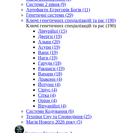
Системи 2 рівня (9)
Артефакти Егрегорів Богів (11)
Генетичні системи (29)
Ключі генетичних спеціалізацій та рас (190)
Ключі генетичних спеціалізацій та рас (190)
Лімурійці (15)
Дверги (19)
Альви (20)
Асури (19)
Вани (19)
Наги (19)
Гаруди (18)
Ракшаси (19)
Ванари (18)
Дракони (4)
Йотуни (4)
Сіріус (4)
Сітка (4)
Оріон (4)
Віруанійці (4)
Системи Кодування (6)
Техніки Сну та Сновидіння (25)
Магія Нового 2026 року (5)