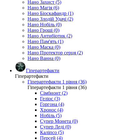
Нано Захист (5)
Нано Магія (6)
Нано Біоскафандр (1)
Нано Злодій Удачі (2)
Нано Нобіль (0)
Нано Гроші (0)
Нано Антибіотик (2)
Нано Пам'ять (1)
Нано Маска (0)
Нано Протектор серця (2)
Нано Ванна (0)
Гіперартефакти
Гіперартефакти
Гіперартефакти 1 рівня (36)
Гіперартефакти 1 рівня (36)
Сімбионт (2)
Геліос (3)
Горгона (4)
Хронос (4)
Нобіль (5)
Супер Монета (0)
Супер Леді (0)
Каліпсо (5)
Персей (4)