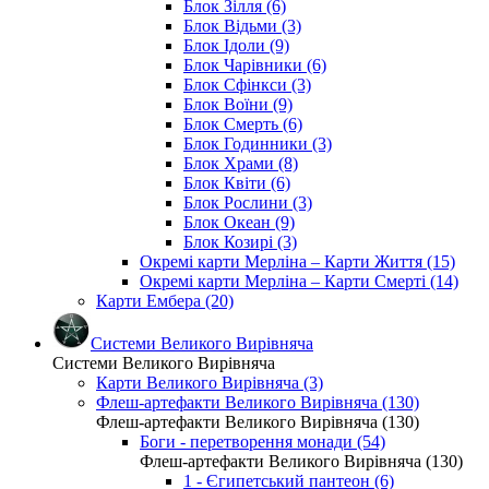
Блок Зілля (6)
Блок Відьми (3)
Блок Ідоли (9)
Блок Чарівники (6)
Блок Сфінкси (3)
Блок Воїни (9)
Блок Смерть (6)
Блок Годинники (3)
Блок Храми (8)
Блок Квіти (6)
Блок Рослини (3)
Блок Океан (9)
Блок Козирі (3)
Окремі карти Мерліна – Карти Життя (15)
Окремі карти Мерліна – Карти Смерті (14)
Карти Ембера (20)
Системи Великого Вирівняча
Системи Великого Вирівняча
Карти Великого Вирівняча (3)
Флеш-артефакти Великого Вирівняча (130)
Флеш-артефакти Великого Вирівняча (130)
Боги - перетворення монади (54)
Флеш-артефакти Великого Вирівняча (130)
1 - Єгипетський пантеон (6)