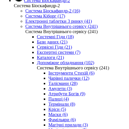
Система Біоскафандр-2
Система Біоскафандр-2
Система Біоскафандр-2 (16)
Система Кіборг (17)
Електронні таблетки 3 ринку (41)
Система Внутрішнього сервісу (241)
Система Внутрішнього сервісу (241)
Системні Гіди (18)
Бази даних (21)
Сервісні Гіди (21)
Експертні системи (7)
Каталоги (21)
Допоміжне обладнання (102)
Система Внутрішнього сервісу (241)
Інструменти Стихій (6)
Чарівні палички (12)
Талісмани (28)
Амулети (3)
Атрибути Богів (9)
Палиці (4)
Термінали (8)
Кріси (5)
Маски (6)
Фамільяри (6)
Магічні прилади (3)