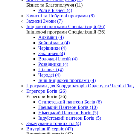
Бізнес та Благополуччя (11)
Ролі в Бізнесі (4)
Захисні та Побутові програми (8)
Захисні Змови (7)
Ініціюючі програми Спеціалізацій (36)
Ініціюючі програми Спеціалізацій (36)
Алхіміки (4)
Бойові маги (4)
Чарівники (4)
Заклиначі (4)
Володарі ілюзій (4)
Розвідники (4)
Цілювачі (4)
Чародеї (4)
Інші Ініціюючі програми (4)
Програми для Координаторів Ордену та Членів Гільд
Егрегори Богів (26)
Егрегори Богів (26)
Єгипетський пантеон Богів (6)
Грецький Пантеон Богів (10)
Німецький Пантеон Богів (5)
Індуїстський пантеон Богів (5)
Закачування тонких тіл (4)
Внутрішній сервіс (47)