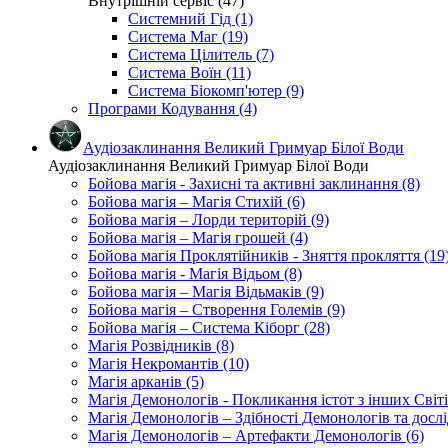
Внутрішній сервіс (47)
Системний Гід (1)
Система Маг (19)
Система Цілитель (7)
Система Воїн (11)
Система Біокомп'ютер (9)
Програми Кодування (4)
Аудіозаклинання Великий Гримуар Білої Води
Аудіозаклинання Великий Гримуар Білої Води
Бойова магія - Захисні та активні заклинання (8)
Бойова магія – Магія Стихій (6)
Бойова магія – Лорди територій (9)
Бойова магія – Магія грошей (4)
Бойова магія Проклятійників - Зняття прокляття (19
Бойова магія - Магія Відьом (8)
Бойова магія – Магія Відьмаків (9)
Бойова магія – Створення Големів (9)
Бойова магія – Система Кіборг (28)
Магія Розвідників (8)
Магія Некромантів (10)
Магія арканів (5)
Магія Демонологів - Покликання істот з інших Світі
Магія Демонологів – Здібності Демонологів та дослі
Магія Демонологів – Артефакти Демонологів (6)