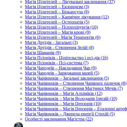
Магія Цілителей – Лікувальні заклинання (37)
Магія Цілителей – Екзорцизм (3)
Магія Цілителей – Біокапсула (8)
Магія Цілителей – Кармічне лікування (12)
Магія Цілителей – Остеопатія (5)
Магія Цілителей – Психохірургія (10)
Магія Цілителей – Магія крові (9)
Магія Цілителей - Магія Терапевтів (6)
Магія Друїдів - Загальні (3)
Магія Друїдів - Створення Зелій (8)
Магія Шаманів (9)
Магія Псіоніків - Цілітельство і псі-дія (16)
Магія Псіоніків - Псі-система (7)
Магія Чародеїв – Накладання Чар (9)
Магія Чародеїв - Заряджання мазей (5)
Магія Чарівників – Загальні заклинання (5)
Магія Чарівників – Створення Чарівних паличок (8)
Магія Чарівників – Створення Магічних Мечів (7)
Магія Чарівників – Магія Алхіміків (12)
Магія Чарівників – Магія Володарів Ілюзій (10)
Магія Чарівників – Магія Цензорів (10)
Магія Чарівників – Магія Цензорів – Еталонні артеф
Магія Чарівників – Джерела енергії Стихій (5)
Особисті заклинання Магістра (22)