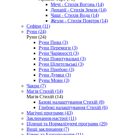
Мечі - Стихія Вогонь (14)
Динарії - Стихія Земля (14)
Чаші - Стихія Вода (14)
Жезли - Стихія Повітря (14)
Сефіри (11)
Руни (24)
Руни (24)
Руни Пива (3)
Руни Перемоги (3)
Руни Чарівності (3)
Руни Повитувальні (3)
Руни Цілительські (3)
Руни Прибою (3)
Руни Думки (3)
Руны Мови (3)
Чакри (7)
Магія Стихій (14)
Магія Стихій (14)
Базові налаштування Стихій (8)
Глибокі налаштування Стихій (6)
Магічні програми (43)
Заклинання-настрої (11)
Цілющі та Нормалізуючі програми (29)
Вищі заклинання (7)
Бізнес та Благополуччя (11)