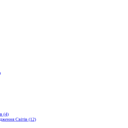
)
в (4)
дження Світів (12)