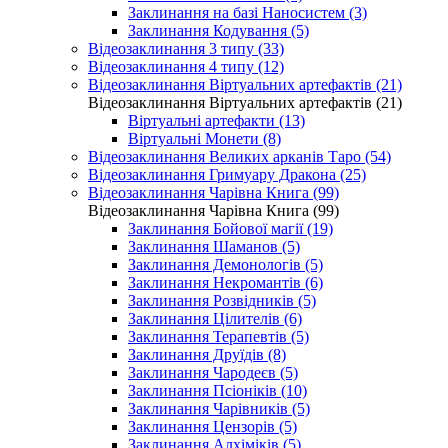
Заклинання на базі Наносистем (3)
Заклинання Кодування (5)
Відеозаклинання 3 типу (33)
Відеозаклинання 4 типу (12)
Відеозаклинання Віртуальних артефактів (21)
Відеозаклинання Віртуальних артефактів (21)
Віртуальні артефакти (13)
Віртуальні Монети (8)
Відеозаклинання Великих арканів Таро (54)
Відеозаклинання Гримуару Дракона (25)
Відеозаклинання Чарівна Книга (99)
Відеозаклинання Чарівна Книга (99)
Заклинання Бойової магії (19)
Заклинання Шаманов (5)
Заклинання Демонологів (5)
Заклинання Некромантів (6)
Заклинання Розвідників (5)
Заклинання Цілителів (6)
Заклинання Терапевтів (5)
Заклинання Друїдів (8)
Заклинання Чародеєв (5)
Заклинання Псіоніків (10)
Заклинання Чарівників (5)
Заклинання Цензорів (5)
Заклинання Алхіміків (5)