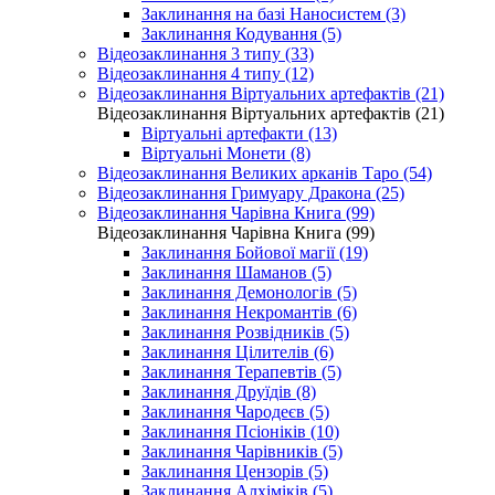
Заклинання на базі Наносистем (3)
Заклинання Кодування (5)
Відеозаклинання 3 типу (33)
Відеозаклинання 4 типу (12)
Відеозаклинання Віртуальних артефактів (21)
Відеозаклинання Віртуальних артефактів (21)
Віртуальні артефакти (13)
Віртуальні Монети (8)
Відеозаклинання Великих арканів Таро (54)
Відеозаклинання Гримуару Дракона (25)
Відеозаклинання Чарівна Книга (99)
Відеозаклинання Чарівна Книга (99)
Заклинання Бойової магії (19)
Заклинання Шаманов (5)
Заклинання Демонологів (5)
Заклинання Некромантів (6)
Заклинання Розвідників (5)
Заклинання Цілителів (6)
Заклинання Терапевтів (5)
Заклинання Друїдів (8)
Заклинання Чародеєв (5)
Заклинання Псіоніків (10)
Заклинання Чарівників (5)
Заклинання Цензорів (5)
Заклинання Алхіміків (5)