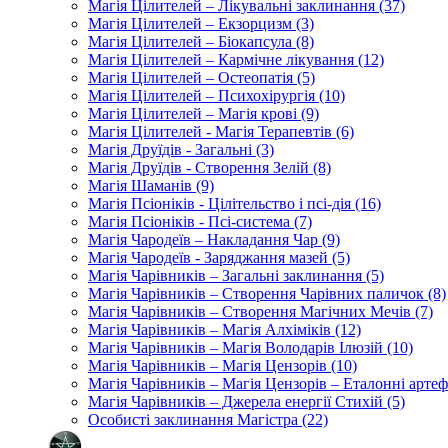
Магія Цілителей – Лікувальні заклинання (37)
Магія Цілителей – Екзорцизм (3)
Магія Цілителей – Біокапсула (8)
Магія Цілителей – Кармічне лікування (12)
Магія Цілителей – Остеопатія (5)
Магія Цілителей – Психохірургія (10)
Магія Цілителей – Магія крові (9)
Магія Цілителей - Магія Терапевтів (6)
Магія Друїдів - Загальні (3)
Магія Друїдів - Створення Зелій (8)
Магія Шаманів (9)
Магія Псіоніків - Цілітельство і псі-дія (16)
Магія Псіоніків - Псі-система (7)
Магія Чародеїв – Накладання Чар (9)
Магія Чародеїв - Заряджання мазей (5)
Магія Чарівників – Загальні заклинання (5)
Магія Чарівників – Створення Чарівних паличок (8)
Магія Чарівників – Створення Магічних Мечів (7)
Магія Чарівників – Магія Алхіміків (12)
Магія Чарівників – Магія Володарів Ілюзій (10)
Магія Чарівників – Магія Цензорів (10)
Магія Чарівників – Магія Цензорів – Еталонні артеф
Магія Чарівників – Джерела енергії Стихій (5)
Особисті заклинання Магістра (22)