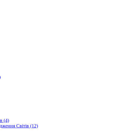
)
в (4)
дження Світів (12)