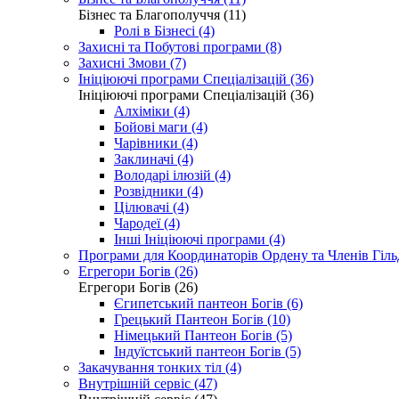
Бізнес та Благополуччя (11)
Ролі в Бізнесі (4)
Захисні та Побутові програми (8)
Захисні Змови (7)
Ініціюючі програми Спеціалізацій (36)
Ініціюючі програми Спеціалізацій (36)
Алхіміки (4)
Бойові маги (4)
Чарівники (4)
Заклиначі (4)
Володарі ілюзій (4)
Розвідники (4)
Цілювачі (4)
Чародеї (4)
Інші Ініціюючі програми (4)
Програми для Координаторів Ордену та Членів Гільд
Егрегори Богів (26)
Егрегори Богів (26)
Єгипетський пантеон Богів (6)
Грецький Пантеон Богів (10)
Німецький Пантеон Богів (5)
Індуїстський пантеон Богів (5)
Закачування тонких тіл (4)
Внутрішній сервіс (47)