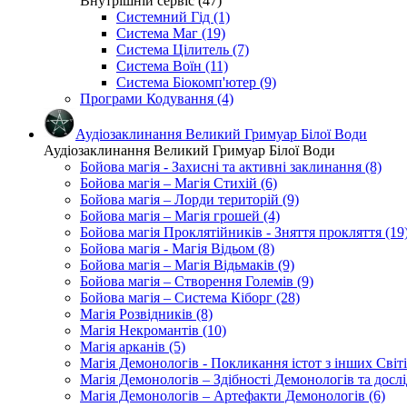
Внутрішній сервіс (47)
Системний Гід (1)
Система Маг (19)
Система Цілитель (7)
Система Воїн (11)
Система Біокомп'ютер (9)
Програми Кодування (4)
Аудіозаклинання Великий Гримуар Білої Води
Аудіозаклинання Великий Гримуар Білої Води
Бойова магія - Захисні та активні заклинання (8)
Бойова магія – Магія Стихій (6)
Бойова магія – Лорди територій (9)
Бойова магія – Магія грошей (4)
Бойова магія Проклятійників - Зняття прокляття (19
Бойова магія - Магія Відьом (8)
Бойова магія – Магія Відьмаків (9)
Бойова магія – Створення Големів (9)
Бойова магія – Система Кіборг (28)
Магія Розвідників (8)
Магія Некромантів (10)
Магія арканів (5)
Магія Демонологів - Покликання істот з інших Світі
Магія Демонологів – Здібності Демонологів та дослі
Магія Демонологів – Артефакти Демонологів (6)