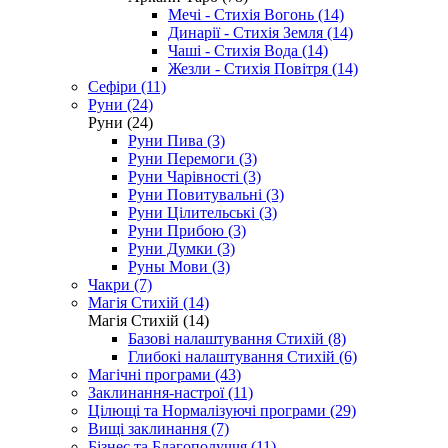
Мечі - Стихія Вогонь (14)
Динарії - Стихія Земля (14)
Чаші - Стихія Вода (14)
Жезли - Стихія Повітря (14)
Сефіри (11)
Руни (24)
Руни (24)
Руни Пива (3)
Руни Перемоги (3)
Руни Чарівності (3)
Руни Повитувальні (3)
Руни Цілительські (3)
Руни Прибою (3)
Руни Думки (3)
Руны Мови (3)
Чакри (7)
Магія Стихій (14)
Магія Стихій (14)
Базові налаштування Стихій (8)
Глибокі налаштування Стихій (6)
Магічні програми (43)
Заклинання-настрої (11)
Цілющі та Нормалізуючі програми (29)
Вищі заклинання (7)
Бізнес та Благополуччя (11)