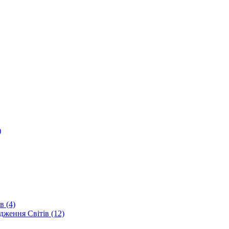
)
в (4)
дження Світів (12)