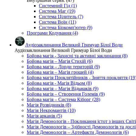
Внутрішній сервіс (47)
Системний Гід (1)
Система Маг (19)
Система Цілитель (7)
Система Воїн (11)
Система Біокомп'ютер (9)
Програми Кодування (4)
Аудіозаклинання Великий Гримуар Білої Води
Аудіозаклинання Великий Гримуар Білої Води
Бойова магія - Захисні та активні заклинання (8)
Бойова магія – Магія Стихій (6)
Бойова магія – Лорди територій (9)
Бойова магія – Магія грошей (4)
Бойова магія Проклятійників - Зняття прокляття (19
Бойова магія - Магія Відьом (8)
Бойова магія – Магія Відьмаків (9)
Бойова магія – Створення Големів (9)
Бойова магія – Система Кіборг (28)
Магія Розвідників (8)
Магія Некромантів (10)
Магія арканів (5)
Магія Демонологів - Покликання істот з інших Світі
Магія Демонологів – Здібності Демонологів та дослі
Магія Демонологів – Артефакти Демонологів (6)