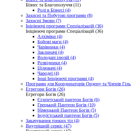
Бізнес та Благополуччя (11)
Ролі в Бізнесі (4)
Захисні та Побутові програми (8)
Захисні Змови (7)
Ініціюючі програми Спеціалізацій (36)
Ініціюючі програми Спеціалізацій (36)
Алхіміки (4)
Бойові маги (4)
Чарівники (4)
Заклиначі (4)
Володарі ілюзій (4)
Розвідники (4)
Цілювачі (4)
Чародеї (4)
Інші Ініціюючі програми (4)
Програми для Координаторів Ордену та Членів Гільд
Егрегори Богів (26)
Егрегори Богів (26)
Єгипетський пантеон Богів (6)
Грецький Пантеон Богів (10)
Німецький Пантеон Богів (5)
Індуїстський пантеон Богів (5)
Закачування тонких тіл (4)
Внутрішній сервіс (47)