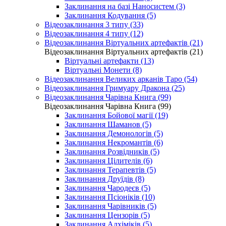
Заклинання на базі Наносистем (3)
Заклинання Кодування (5)
Відеозаклинання 3 типу (33)
Відеозаклинання 4 типу (12)
Відеозаклинання Віртуальних артефактів (21)
Відеозаклинання Віртуальних артефактів (21)
Віртуальні артефакти (13)
Віртуальні Монети (8)
Відеозаклинання Великих арканів Таро (54)
Відеозаклинання Гримуару Дракона (25)
Відеозаклинання Чарівна Книга (99)
Відеозаклинання Чарівна Книга (99)
Заклинання Бойової магії (19)
Заклинання Шаманов (5)
Заклинання Демонологів (5)
Заклинання Некромантів (6)
Заклинання Розвідників (5)
Заклинання Цілителів (6)
Заклинання Терапевтів (5)
Заклинання Друїдів (8)
Заклинання Чародеєв (5)
Заклинання Псіоніків (10)
Заклинання Чарівників (5)
Заклинання Цензорів (5)
Заклинання Алхіміків (5)