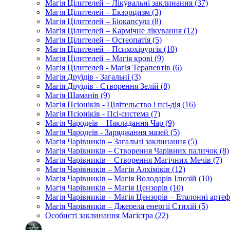
Магія Цілителей – Лікувальні заклинання (37)
Магія Цілителей – Екзорцизм (3)
Магія Цілителей – Біокапсула (8)
Магія Цілителей – Кармічне лікування (12)
Магія Цілителей – Остеопатія (5)
Магія Цілителей – Психохірургія (10)
Магія Цілителей – Магія крові (9)
Магія Цілителей - Магія Терапевтів (6)
Магія Друїдів - Загальні (3)
Магія Друїдів - Створення Зелій (8)
Магія Шаманів (9)
Магія Псіоніків - Цілітельство і псі-дія (16)
Магія Псіоніків - Псі-система (7)
Магія Чародеїв – Накладання Чар (9)
Магія Чародеїв - Заряджання мазей (5)
Магія Чарівників – Загальні заклинання (5)
Магія Чарівників – Створення Чарівних паличок (8)
Магія Чарівників – Створення Магічних Мечів (7)
Магія Чарівників – Магія Алхіміків (12)
Магія Чарівників – Магія Володарів Ілюзій (10)
Магія Чарівників – Магія Цензорів (10)
Магія Чарівників – Магія Цензорів – Еталонні артеф
Магія Чарівників – Джерела енергії Стихій (5)
Особисті заклинання Магістра (22)