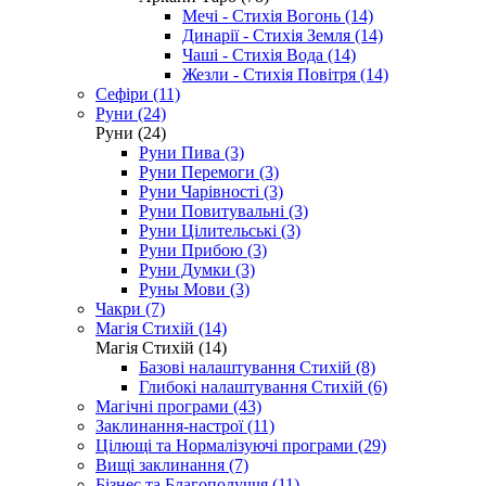
Мечі - Стихія Вогонь (14)
Динарії - Стихія Земля (14)
Чаші - Стихія Вода (14)
Жезли - Стихія Повітря (14)
Сефіри (11)
Руни (24)
Руни (24)
Руни Пива (3)
Руни Перемоги (3)
Руни Чарівності (3)
Руни Повитувальні (3)
Руни Цілительські (3)
Руни Прибою (3)
Руни Думки (3)
Руны Мови (3)
Чакри (7)
Магія Стихій (14)
Магія Стихій (14)
Базові налаштування Стихій (8)
Глибокі налаштування Стихій (6)
Магічні програми (43)
Заклинання-настрої (11)
Цілющі та Нормалізуючі програми (29)
Вищі заклинання (7)
Бізнес та Благополуччя (11)