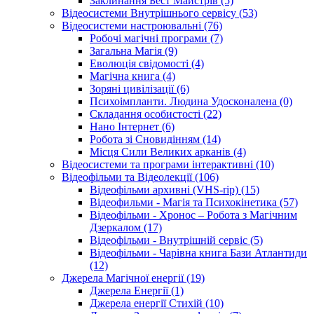
Заклинання Бест Майстрів (5)
Відеосистеми Внутрішнього сервісу (53)
Відеосистеми настроювальні (76)
Робочі магічні програми (7)
Загальна Магія (9)
Еволюція свідомості (4)
Магічна книга (4)
Зоряні цивілізації (6)
Психоімпланти. Людина Удосконалена (0)
Складання особистості (22)
Нано Інтернет (6)
Робота зі Сновидінням (14)
Місця Сили Великих арканів (4)
Відеосистеми та програми інтерактивні (10)
Відеофільми та Відеолекції (106)
Відеофільми архивні (VHS-rip) (15)
Відеофильми - Магія та Психокінетика (57)
Відеофільми - Хронос – Робота з Магічним
Дзеркалом (17)
Відеофільми - Внутрішній сервіс (5)
Відеофільми - Чарівна книга Бази Атлантиди
(12)
Джерела Магічної енергії (19)
Джерела Енергії (1)
Джерела енергії Стихій (10)