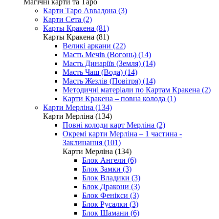
Магічні карти та Таро
Карти Таро Аввадона (3)
Карти Сета (2)
Карты Кракена (81)
Карты Кракена (81)
Великі аркани (22)
Масть Мечів (Вогонь) (14)
Масть Динаріїв (Земля) (14)
Масть Чаш (Вода) (14)
Масть Жезлів (Повітря) (14)
Методичні матеріали по Картам Кракена (2)
Карти Кракена – повна колода (1)
Карти Мерліна (134)
Карти Мерліна (134)
Повні колоди карт Мерліна (2)
Окремі карти Мерліна – 1 частина -
Заклинання (101)
Карти Мерліна (134)
Блок Ангели (6)
Блок Замки (3)
Блок Владики (3)
Блок Дракони (3)
Блок Фенікси (3)
Блок Русалки (3)
Блок Шамани (6)