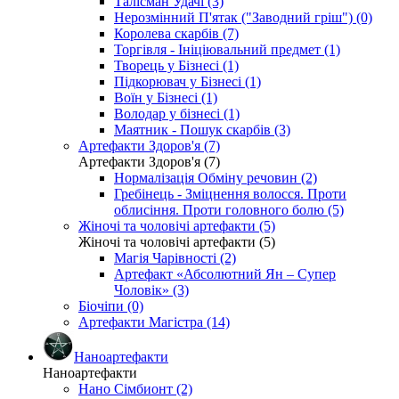
Талісман Удачі (3)
Нерозмінний П'ятак ("Заводний гріш") (0)
Королева скарбів (7)
Торгівля - Ініціювальний предмет (1)
Творець у Бізнесі (1)
Підкорювач у Бізнесі (1)
Воїн у Бізнесі (1)
Володар у бізнесі (1)
Маятник - Пошук скарбів (3)
Артефакти Здоров'я (7)
Артефакти Здоров'я (7)
Нормалізація Обміну речовин (2)
Гребінець - Зміцнення волосся. Проти
облисіння. Проти головного болю (5)
Жіночі та чоловічі артефакти (5)
Жіночі та чоловічі артефакти (5)
Магія Чарівності (2)
Артефакт «Абсолютний Ян – Супер
Чоловік» (3)
Біочіпи (0)
Артефакти Магістра (14)
Наноартефакти
Наноартефакти
Нано Сімбионт (2)