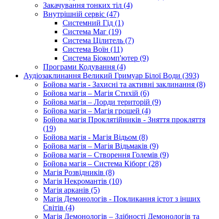
Закачування тонких тіл (4)
Внутрішній сервіс (47)
Системний Гід (1)
Система Маг (19)
Система Цілитель (7)
Система Воїн (11)
Система Біокомп'ютер (9)
Програми Кодування (4)
Аудіозаклинання Великий Гримуар Білої Води (393)
Бойова магія - Захисні та активні заклинання (8)
Бойова магія – Магія Стихій (6)
Бойова магія – Лорди територій (9)
Бойова магія – Магія грошей (4)
Бойова магія Проклятійників - Зняття прокляття
(19)
Бойова магія - Магія Відьом (8)
Бойова магія – Магія Відьмаків (9)
Бойова магія – Створення Големів (9)
Бойова магія – Система Кіборг (28)
Магія Розвідників (8)
Магія Некромантів (10)
Магія арканів (5)
Магія Демонологів - Покликання істот з інших
Світів (4)
Магія Демонологів – Здібності Демонологів та