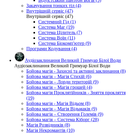
Індуїстський пантеон Богів (5)
Закачування тонких тіл (4)
Внутрішній сервіс (47)
Внутрішній сервіс (47)
Системний Гід (1)
Система Маг (19)
Система Цілитель (7)
Система Воїн (11)
Система Біокомп'ютер (9)
Програми Кодування (4)
Аудіозаклинання Великий Гримуар Білої Води
Аудіозаклинання Великий Гримуар Білої Води
Бойова магія - Захисні та активні заклинання (8)
Бойова магія – Магія Стихій (6)
Бойова магія – Лорди територій (9)
Бойова магія – Магія грошей (4)
Бойова магія Проклятійників - Зняття прокляття
(19)
Бойова магія - Магія Відьом (8)
Бойова магія – Магія Відьмаків (9)
Бойова магія – Створення Големів (9)
Бойова магія – Система Кіборг (28)
Магія Розвідників (8)
Магія Некромантів (10)