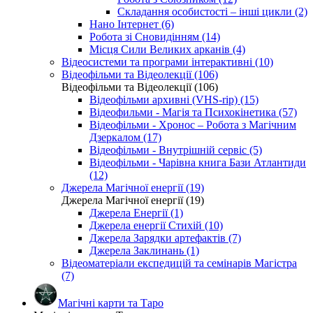
Складання особистості – інші цикли (2)
Нано Інтернет (6)
Робота зі Сновидінням (14)
Місця Сили Великих арканів (4)
Відеосистеми та програми інтерактивні (10)
Відеофільми та Відеолекції (106)
Відеофільми та Відеолекції (106)
Відеофільми архивні (VHS-rip) (15)
Відеофильми - Магія та Психокінетика (57)
Відеофільми - Хронос – Робота з Магічним
Дзеркалом (17)
Відеофільми - Внутрішній сервіс (5)
Відеофільми - Чарівна книга Бази Атлантиди
(12)
Джерела Магічної енергії (19)
Джерела Магічної енергії (19)
Джерела Енергії (1)
Джерела енергії Стихій (10)
Джерела Зарядки артефактів (7)
Джерела Заклинань (1)
Відеоматеріали експедицій та семінарів Магістра
(7)
Магічні карти та Таро