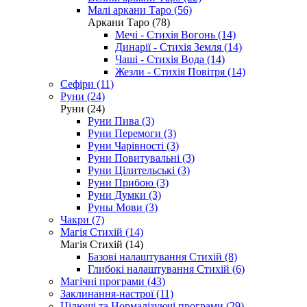
Малі аркани Таро (56)
Аркани Таро (78)
Мечі - Стихія Вогонь (14)
Динарії - Стихія Земля (14)
Чаші - Стихія Вода (14)
Жезли - Стихія Повітря (14)
Сефіри (11)
Руни (24)
Руни (24)
Руни Пива (3)
Руни Перемоги (3)
Руни Чарівності (3)
Руни Повитувальні (3)
Руни Цілительські (3)
Руни Прибою (3)
Руни Думки (3)
Руны Мови (3)
Чакри (7)
Магія Стихій (14)
Магія Стихій (14)
Базові налаштування Стихій (8)
Глибокі налаштування Стихій (6)
Магічні програми (43)
Заклинання-настрої (11)
Цілющі та Нормалізуючі програми (29)