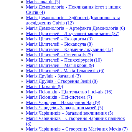
Магія арканів (5)
Магія Демонологів - Покликання істот з інших
Світів (4)
Магія Демонологів – Здібності Демонологів та
дослідження Світів (12)
Магія Демонологів – Артефакти Демонологів (6)
Магія Цілителей – Лікувальні заклинання (37)
Магія Цілителей – Екзорцизм (3)
Магія Цілителей – Біокапсула (8)
Магія Цілителей – Кармічне лікування (12)
Магія Цілителей – Остеопатія (5)
Магія Цілителей – Психохірургія (10)
Магія Цілителей – Магія крові (9)
Магія Цілителей - Магія Терапевтів (6)
Магія Друїдів - Загальні (3)
Магія Друїдів - Створення Зелій (8)
Магія Шаманів (9)
Магія Псіоніків - Цілітельство і псі-дія (16)
Магія Псіоніків - Псі-система (7)
Магія Чародеїв – Накладання Чар (9)
Магія Чародеїв - Заряджання мазей (5)
Магія Чарівників – Загальні заклинання (5)
Магія Чарівників – Створення Чарівних паличок
(8)
Магія Чарівників – Створення Магічних Мечів (7)