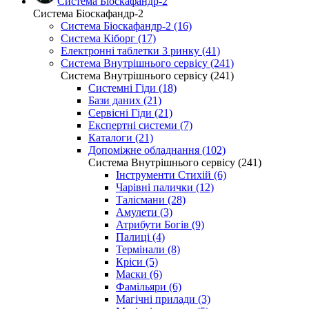
Система Біоскафандр-2
Система Біоскафандр-2
Система Біоскафандр-2 (16)
Система Кіборг (17)
Електронні таблетки 3 ринку (41)
Система Внутрішнього сервісу (241)
Система Внутрішнього сервісу (241)
Системні Гіди (18)
Бази даних (21)
Сервісні Гіди (21)
Експертні системи (7)
Каталоги (21)
Допоміжне обладнання (102)
Система Внутрішнього сервісу (241)
Інструменти Стихій (6)
Чарівні палички (12)
Талісмани (28)
Амулети (3)
Атрибути Богів (9)
Палиці (4)
Термінали (8)
Кріси (5)
Маски (6)
Фамільяри (6)
Магічні прилади (3)