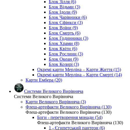
Блок Зілля (6)
Блок Відьми (3)
Блок Ідоли (9)
Блок Чарівники (6)
Блок Сфінкси (3)
Блок Воїни (9)
Блок Смерть (6)
Блок Годинники (3)
Блок Храми (8)
Блок Квіти (6)
Блок Рослини (3)
Блок Океан (9)
Блок Козирі (3)
Окремі карти Мерліна – Карти Життя (15)
Окремі карти Мерліна – Карти Смерті (14)
Карти Ембера (20)
Системи Великого Вирівняча
Системи Великого Вирівняча
Карти Великого Вирівняча (3)
Флеш-артефакти Великого Вирівняча (130)
Флеш-артефакти Великого Вирівняча (130)
Боги - перетворення монади (54)
Флеш-артефакти Великого Вирівняча (130)
1 - Єгипетський пантеон (6)