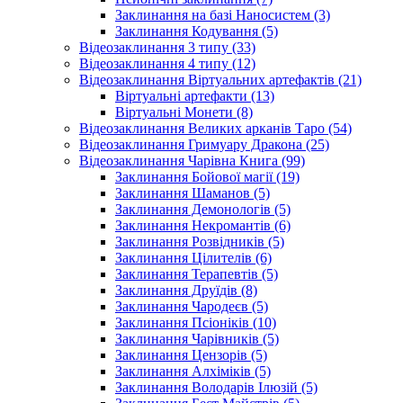
Заклинання на базі Наносистем (3)
Заклинання Кодування (5)
Відеозаклинання 3 типу (33)
Відеозаклинання 4 типу (12)
Відеозаклинання Віртуальних артефактів (21)
Віртуальні артефакти (13)
Віртуальні Монети (8)
Відеозаклинання Великих арканів Таро (54)
Відеозаклинання Гримуару Дракона (25)
Відеозаклинання Чарівна Книга (99)
Заклинання Бойової магії (19)
Заклинання Шаманов (5)
Заклинання Демонологів (5)
Заклинання Некромантів (6)
Заклинання Розвідників (5)
Заклинання Цілителів (6)
Заклинання Терапевтів (5)
Заклинання Друїдів (8)
Заклинання Чародеєв (5)
Заклинання Псіоніків (10)
Заклинання Чарівників (5)
Заклинання Цензорів (5)
Заклинання Алхіміків (5)
Заклинання Володарів Ілюзій (5)