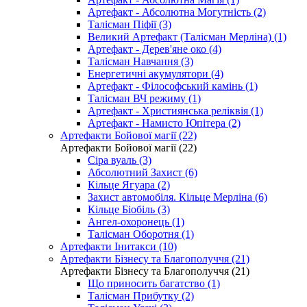
Артефакт - Абсолютна Могутність (2)
Талісман Піфії (3)
Великий Артефакт (Талісман Мерліна) (1)
Артефакт - Дерев'яне око (4)
Талісман Навчання (3)
Енергетичні акумулятори (4)
Артефакт - Філософський камінь (1)
Талісман ВЧ режиму (1)
Артефакт - Християнська реліквія (1)
Артефакт - Намисто Юпітера (2)
Артефакти Бойової магії (22)
Артефакти Бойової магії (22)
Сіра вуаль (3)
Абсолютний Захист (6)
Кільце Ягуара (2)
Захист автомобіля. Кільце Мерліна (6)
Кільце Біобіль (3)
Ангел-охоронець (1)
Талісман Оборотня (1)
Артефакти Інитакси (10)
Артефакти Бізнесу та Благополуччя (21)
Артефакти Бізнесу та Благополуччя (21)
Що приносить багатство (1)
Талісман Прибутку (2)