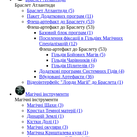
Браслет Атлантиди
Браслет Атлантиди (5)
Пакет Додаткових програм (11)
Флеш-артефакт до Браслету (53)
Флеш-артефакт до Браслету (53)
Базовий блок програм (1)
Посилення фіксації в Гільдіях Магічних
Спеціалізацій (12)
Флеш-артефакт до Браслету (53)
Гільдія Бойових Магів (5)
Гільдія Чарівників (4)
Гільдія Цілителів (3)
Додаткові програми Системних Гідів (4)
Вбудовані Артефакти (36)
Відеоінтерфейс "Лорди Магії" до Браслета (1)
Магічні інструменти
Магічні інструменти
Магічні Шахи (3)
Кристал Темної матерії (1)
Динарій Землі (1)
Кістки Долі (1)
Магічні окуляри (3)
Магічна Кришталева куля (1)