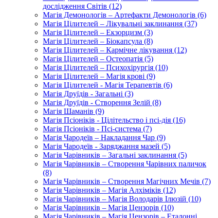
дослідження Світів (12)
Магія Демонологів – Артефакти Демонологів (6)
Магія Цілителей – Лікувальні заклинання (37)
Магія Цілителей – Екзорцизм (3)
Магія Цілителей – Біокапсула (8)
Магія Цілителей – Кармічне лікування (12)
Магія Цілителей – Остеопатія (5)
Магія Цілителей – Психохірургія (10)
Магія Цілителей – Магія крові (9)
Магія Цілителей - Магія Терапевтів (6)
Магія Друїдів - Загальні (3)
Магія Друїдів - Створення Зелій (8)
Магія Шаманів (9)
Магія Псіоніків - Цілітельство і псі-дія (16)
Магія Псіоніків - Псі-система (7)
Магія Чародеїв – Накладання Чар (9)
Магія Чародеїв - Заряджання мазей (5)
Магія Чарівників – Загальні заклинання (5)
Магія Чарівників – Створення Чарівних паличок
(8)
Магія Чарівників – Створення Магічних Мечів (7)
Магія Чарівників – Магія Алхіміків (12)
Магія Чарівників – Магія Володарів Ілюзій (10)
Магія Чарівників – Магія Цензорів (10)
Магія Чарівників – Магія Цензорів – Еталонні