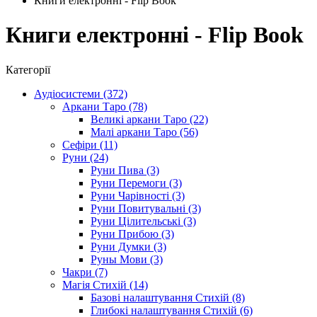
Книги електронні - Flip Book
Книги електронні - Flip Book
Категорії
Аудіосистеми (372)
Аркани Таро (78)
Великі аркани Таро (22)
Малі аркани Таро (56)
Сефіри (11)
Руни (24)
Руни Пива (3)
Руни Перемоги (3)
Руни Чарівності (3)
Руни Повитувальні (3)
Руни Цілительські (3)
Руни Прибою (3)
Руни Думки (3)
Руны Мови (3)
Чакри (7)
Магія Стихій (14)
Базові налаштування Стихій (8)
Глибокі налаштування Стихій (6)