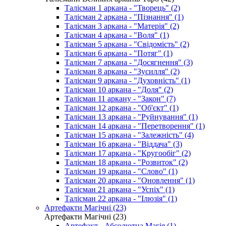
Талісман 1 аркана - "Творець" (2)
Талісман 2 аркана - "Пізнання" (1)
Талісман 3 аркана - "Матерія" (2)
Талісман 4 аркана - "Воля" (1)
Талісман 5 аркана - "Свідомість" (2)
Талісман 6 аркана - "Потяг" (1)
Талісман 7 аркана - "Досягнення" (3)
Талісман 8 аркана - "Зусилля" (2)
Талісман 9 аркана - "Духовність" (1)
Талісман 10 аркана - "Доля" (2)
Талісман 11 аркану - "Закон" (7)
Талісман 12 аркана - "Об'єкт" (1)
Талісман 13 аркана - "Руйнування" (1)
Талісман 14 аркана - "Перетворення" (1)
Талісман 15 аркана - "Залежність" (4)
Талісман 16 аркана - "Віддача" (3)
Талісман 17 аркана - "Кругообіг" (2)
Талісман 18 аркана - "Розвиток" (2)
Талісман 19 аркана - "Слово" (1)
Талісман 20 аркана - "Оновлення" (1)
Талісман 21 аркана - "Успіх" (1)
Талісман 22 аркана - "Ілюзія" (1)
Артефакти Магічні (23)
Артефакти Магічні (23)
Артефакт - Абсолютна Магія (1)