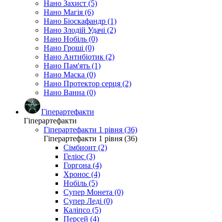
Нано Захист (5)
Нано Магія (6)
Нано Біоскафандр (1)
Нано Злодій Удачі (2)
Нано Нобіль (0)
Нано Гроші (0)
Нано Антибіотик (2)
Нано Пам'ять (1)
Нано Маска (0)
Нано Протектор серця (2)
Нано Ванна (0)
Гіперартефакти
Гіперартефакти
Гіперартефакти 1 рівня (36)
Гіперартефакти 1 рівня (36)
Сімбионт (2)
Геліос (3)
Горгона (4)
Хронос (4)
Нобіль (5)
Супер Монета (0)
Супер Леді (0)
Каліпсо (5)
Персей (4)