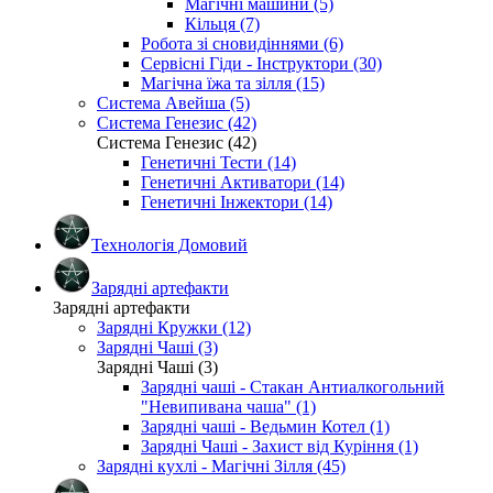
Магічні машини (5)
Кільця (7)
Робота зі сновидіннями (6)
Сервісні Гіди - Інструктори (30)
Магічна їжа та зілля (15)
Система Авейша (5)
Система Генезис (42)
Система Генезис (42)
Генетичні Тести (14)
Генетичні Активатори (14)
Генетичні Інжектори (14)
Технологія Домовий
Зарядні артефакти
Зарядні артефакти
Зарядні Кружки (12)
Зарядні Чаші (3)
Зарядні Чаші (3)
Зарядні чаші - Стакан Антиалкогольний
"Невипивана чаша" (1)
Зарядні чаші - Ведьмин Котел (1)
Зарядні Чаші - Захист від Куріння (1)
Зарядні кухлі - Магічні Зілля (45)