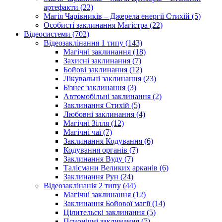
артефакти (22)
Магія Чарівників – Джерела енергії Стихій (5)
Особисті заклинання Магістра (22)
Відеосистеми (702)
Відеозаклінання 1 типу (143)
Магічні заклинання (18)
Захисні заклинання (7)
Бойові заклинання (12)
Лікувальні заклинання (23)
Бізнес заклинання (3)
Автомобільні заклинання (2)
Заклинання Стихій (5)
Любовні заклинання (4)
Магічні Зілля (12)
Магічні чаї (7)
Заклинання Кодування (6)
Кодування органів (7)
Заклинання Вуду (7)
Талісмани Великих арканів (6)
Заклинання Рун (24)
Відеозаклінанія 2 типу (44)
Магічні заклинання (12)
Заклинання Бойової магії (14)
Цілительскі заклинання (5)
Псионічні заклинання (7)