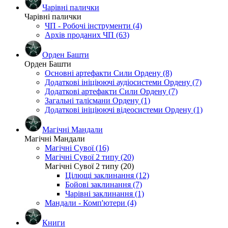
Чарівні палички
Чарівні палички
ЧП - Робочі інструменти (4)
Архів проданих ЧП (63)
Орден Башти
Орден Башти
Основні артефакти Сили Ордену (8)
Додаткові ініціюючі аудіосистеми Ордену (7)
Додаткові артефакти Сили Ордену (7)
Загальні талісмани Ордену (1)
Додаткові ініціюючі відеосистеми Ордену (1)
Магічні Мандали
Магічні Мандали
Магічні Сувої (16)
Магічні Сувої 2 типу (20)
Магічні Сувої 2 типу (20)
Цілющі заклинання (12)
Бойові заклинання (7)
Чарівні заклинання (1)
Мандали - Комп'ютери (4)
Книги