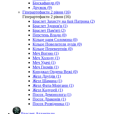
Біоскафандр (0)
Дружок (9)
Гіперартефакти 2 рівня (16)
Гіперартефакти 2 рівня (16)
Браслет Захисту на базі Патрона (2)
Браслет Здоров'я (1)
Браслет Пам'яті (2)
Перстень Влади (0)
Кільце царя Соломона (0)
Кільце Повелителя духів (0)
Кільце Перевертнів (0)
Меч Вогню (1)
Меч Холоду (1)
Меч Удачі (1)
Меч Гномів (1)
Кинджал Ордена Вежі (0)
Жезл Друїдів (1)
Жезл Шамана (1)
Жезл Фата-Моргани (1)
Жезл Кадуцей (1)
Посох Демонолога (1)
Посох Драконів (1)
Посох Розвідника (1)
Браслет Атлантиди