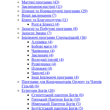
Магічні програми (43)
Заклинання-настрої (11)
Цілющі та Нормалізуючі програми (29)
Вищі заклинання (7)
Бізнес та Благополуччя (11)
Ролі в Бізнесі (4)
Захисні та Побутові програми (8)
Захисні Змови (7)
Ініціюючі програми Спеціалізацій (36)
Алхіміки (4)
Бойові маги (4)
Чарівники (4)
Заклиначі (4)
Володарі ілюзій (4)
Розвідники (4)
Цілювачі (4)
Чародеї (4)
Інші Ініціюючі програми (4)
Програми для Координаторів Ордену та Членів
Гільдій (6)
Егрегори Богів (26)
Єгипетський пантеон Богів (6)
Грецький Пантеон Богів (10)
Німецький Пантеон Богів (5)
Індуїстський пантеон Богів (5)