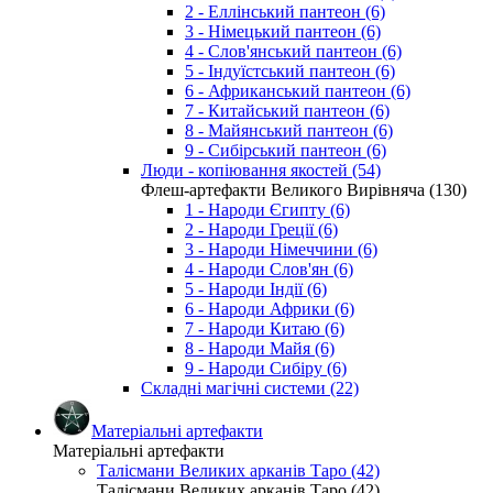
2 - Еллінський пантеон (6)
3 - Німецький пантеон (6)
4 - Слов'янський пантеон (6)
5 - Індуїстський пантеон (6)
6 - Африканський пантеон (6)
7 - Китайський пантеон (6)
8 - Майянський пантеон (6)
9 - Сибірський пантеон (6)
Люди - копіювання якостей (54)
Флеш-артефакти Великого Вирівняча (130)
1 - Народи Єгипту (6)
2 - Народи Греції (6)
3 - Народи Німеччини (6)
4 - Народи Слов'ян (6)
5 - Народи Індії (6)
6 - Народи Африки (6)
7 - Народи Китаю (6)
8 - Народи Майя (6)
9 - Народи Сибіру (6)
Складні магічні системи (22)
Матеріальні артефакти
Матеріальні артефакти
Талісмани Великих арканів Таро (42)
Талісмани Великих арканів Таро (42)