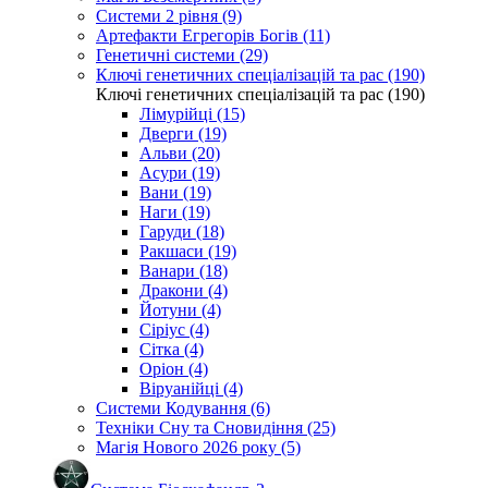
Системи 2 рівня (9)
Артефакти Егрегорів Богів (11)
Генетичні системи (29)
Ключі генетичних спеціалізацій та рас (190)
Ключі генетичних спеціалізацій та рас (190)
Лімурійці (15)
Дверги (19)
Альви (20)
Асури (19)
Вани (19)
Наги (19)
Гаруди (18)
Ракшаси (19)
Ванари (18)
Дракони (4)
Йотуни (4)
Сіріус (4)
Сітка (4)
Оріон (4)
Віруанійці (4)
Системи Кодування (6)
Техніки Сну та Сновидіння (25)
Магія Нового 2026 року (5)