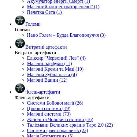
Акумулятор енергії Смерті (1)
Магічний концентратор енергії (1)
Печатка Сета (1)
Големи
Големи
Нано Голем – Будда Благополуччя (3)
Витратні артефакти
Витратні артефакти
Еліксир "Червоний Лев" (4)
Магічні парфуми (11)
Магічні Креми та Мазі (10)
Магічна Зубна паста (4)
Магічні Ванни (12)
Флеш-артефакти
Флеш-артефакти
Системи Бойової магії (26)
Цілющі системи (19)
Магічні системи (73)
Жіночі та Чоловічі системи (16)
Талісмани Великих арканів Таро 2.0 (22)
Системи флеш-браслетів (22)
Магія Безсмертних (5)