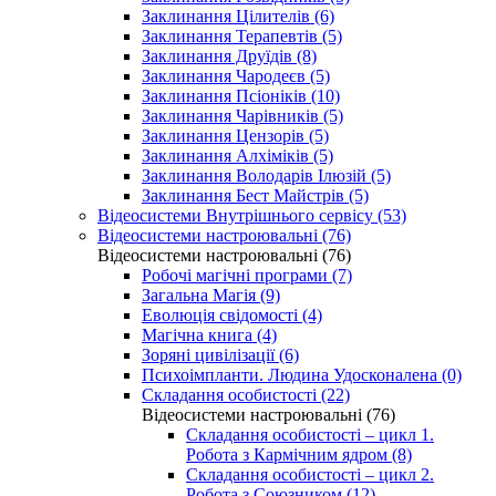
Заклинання Цілителів (6)
Заклинання Терапевтів (5)
Заклинання Друїдів (8)
Заклинання Чародеєв (5)
Заклинання Псіоніків (10)
Заклинання Чарівників (5)
Заклинання Цензорів (5)
Заклинання Алхіміків (5)
Заклинання Володарів Ілюзій (5)
Заклинання Бест Майстрів (5)
Відеосистеми Внутрішнього сервісу (53)
Відеосистеми настроювальні (76)
Відеосистеми настроювальні (76)
Робочі магічні програми (7)
Загальна Магія (9)
Еволюція свідомості (4)
Магічна книга (4)
Зоряні цивілізації (6)
Психоімпланти. Людина Удосконалена (0)
Складання особистості (22)
Відеосистеми настроювальні (76)
Складання особистості – цикл 1.
Робота з Кармічним ядром (8)
Складання особистості – цикл 2.
Робота з Союзником (12)