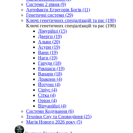
Системи 2 рівня (9)
Артефакти Егрегорів Богів (11)
Генетичні системи (29)
Ключі генетичних спеціалізацій та рас (190)
Ключі генетичних спеціалізацій та рас (190)
Лімурійці (15)
Дверги (19)
Альви (20)
Асури (19)
Вани (19)
Наги (19)
Гаруди (18)
Ракшаси (19)
Ванари (18)
Дракони (4)
Йотуни (4)
Сіріус (4)
Сітка (4)
Оріон (4)
Віруанійці (4)
Системи Кодування (6)
Техніки Сну та Сновидіння (25)
Магія Нового 2026 року (5)