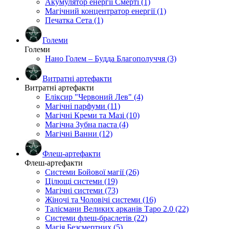
Акумулятор енергії Смерті (1)
Магічний концентратор енергії (1)
Печатка Сета (1)
Големи
Големи
Нано Голем – Будда Благополуччя (3)
Витратні артефакти
Витратні артефакти
Еліксир "Червоний Лев" (4)
Магічні парфуми (11)
Магічні Креми та Мазі (10)
Магічна Зубна паста (4)
Магічні Ванни (12)
Флеш-артефакти
Флеш-артефакти
Системи Бойової магії (26)
Цілющі системи (19)
Магічні системи (73)
Жіночі та Чоловічі системи (16)
Талісмани Великих арканів Таро 2.0 (22)
Системи флеш-браслетів (22)
Магія Безсмертних (5)