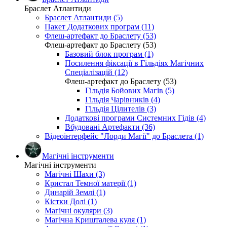
Браслет Атлантиди
Браслет Атлантиди (5)
Пакет Додаткових програм (11)
Флеш-артефакт до Браслету (53)
Флеш-артефакт до Браслету (53)
Базовий блок програм (1)
Посилення фіксації в Гільдіях Магічних
Спеціалізацій (12)
Флеш-артефакт до Браслету (53)
Гільдія Бойових Магів (5)
Гільдія Чарівників (4)
Гільдія Цілителів (3)
Додаткові програми Системних Гідів (4)
Вбудовані Артефакти (36)
Відеоінтерфейс "Лорди Магії" до Браслета (1)
Магічні інструменти
Магічні інструменти
Магічні Шахи (3)
Кристал Темної матерії (1)
Динарій Землі (1)
Кістки Долі (1)
Магічні окуляри (3)
Магічна Кришталева куля (1)