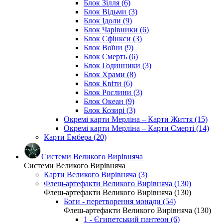
Блок Зілля (6)
Блок Відьми (3)
Блок Ідоли (9)
Блок Чарівники (6)
Блок Сфінкси (3)
Блок Воїни (9)
Блок Смерть (6)
Блок Годинники (3)
Блок Храми (8)
Блок Квіти (6)
Блок Рослини (3)
Блок Океан (9)
Блок Козирі (3)
Окремі карти Мерліна – Карти Життя (15)
Окремі карти Мерліна – Карти Смерті (14)
Карти Ембера (20)
Системи Великого Вирівняча
Системи Великого Вирівняча
Карти Великого Вирівняча (3)
Флеш-артефакти Великого Вирівняча (130)
Флеш-артефакти Великого Вирівняча (130)
Боги - перетворення монади (54)
Флеш-артефакти Великого Вирівняча (130)
1 - Єгипетський пантеон (6)