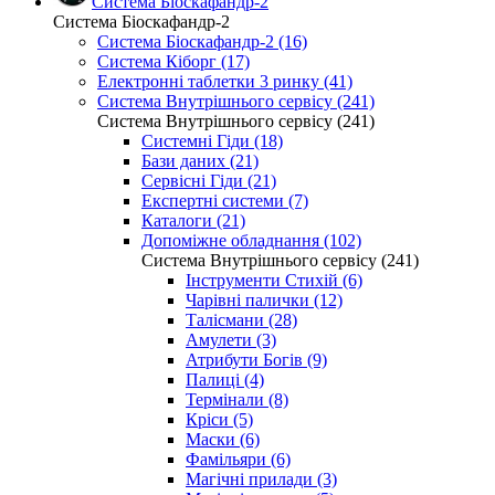
Система Біоскафандр-2
Система Біоскафандр-2
Система Біоскафандр-2 (16)
Система Кіборг (17)
Електронні таблетки 3 ринку (41)
Система Внутрішнього сервісу (241)
Система Внутрішнього сервісу (241)
Системні Гіди (18)
Бази даних (21)
Сервісні Гіди (21)
Експертні системи (7)
Каталоги (21)
Допоміжне обладнання (102)
Система Внутрішнього сервісу (241)
Інструменти Стихій (6)
Чарівні палички (12)
Талісмани (28)
Амулети (3)
Атрибути Богів (9)
Палиці (4)
Термінали (8)
Кріси (5)
Маски (6)
Фамільяри (6)
Магічні прилади (3)