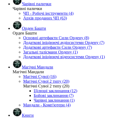
Чарівні палички
Чарівні палички
ЧП - Робочі інструменти (4)
Архів проданих ЧП (63)
Орден Башти
Орден Башти
Основні артефакти Сили Ордену (8)
Додаткові ініціюючі аудіосистеми Ордену (7)
Додаткові артефакти Сили Ордену (7)
Загальні талісмани Ордену (1)
Додаткові ініціюючі відеосистеми Ордену (1)
Магічні Мандали
Магічні Мандали
Магічні Сувої (16)
Магічні Сувої 2 типу (20)
Магічні Сувої 2 типу (20)
Цілющі заклинання (12)
Бойові заклинання (7)
Чарівні заклинання (1)
Мандали - Комп'ютери (4)
Книги