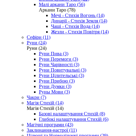
Малі аркани Таро (56)
Аркани Таро (78)
Мечі - Стихія Вогонь (14)
Динарії - Стихія Земля (14)
Чаші - Стихія Вода (14)
Жезли - Стихія Повітря (14)
Сефіри (11)
Руни (24)
Руни (24)
Руни Пива (3)
Руни Перемоги (3)
Руни Чарівності (3)
Руни Повитувальні (3)
Руни Цілительські (3)
Руни Прибою (3)
Руни Думки (3)
Руны Мови (3)
Чакри (7)
Магія Стихій (14)
Магія Стихій (14)
Базові налаштування Стихій (8)
Глибокі налаштування Стихій (6)
Магічні програми (43)
Заклинання-настрої (11)
Цілющі та Нормалізуючі програми (29)