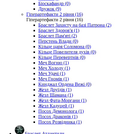
Біоскафандр (0)
Дружок (9)
Гіперартефакти 2 рівня (16)
Гіперартефакти 2 рівня (16)
Браслет Захисту на базі Патрона (2)
Браслет Здоров'я (1)
Браслет Пам'яті (2)
Перстень Влади (0)
Кільце царя Соломона (0)
Кільце Повелителя духів (0)
Кільце Перевертнів (0)
Меч Вогню (1)
Меч Холоду (1)
Меч Удачі (1)
Меч Гномів (1)
Кинджал Ордена Вежі (0)
Жезл Друїдів (1)
Жезл Шамана (1)
Жезл Фата-Моргани (1)
Жезл Кадуцей (1)
Посох Демонолога (1)
Посох Драконів (1)
Посох Розвідника (1)
Браслет Атлантиди