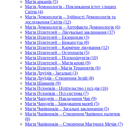
Магія арканів (5)
Магія Демонологів - Покликання істот з інших
Світів (4)
Магія Демонологів – Здібності Демонологів та
дослідження Світів (12)
Магія Демонологів – Артефакти Демонологів (6)
Магія Цілителей – Лікувальні заклинання (37)
Магія Цілителей – Екзорцизм (3)
Магія Цілителей – Біокапсула (8)
Магія Цілителей – Кармічне лікування (12)
Магія Цілителей – Остеопатія (5)
Магія Цілителей – Психохірургія (10)
Магія Цілителей – Магія крові (9)
Магія Цілителей - Магія Терапевтів (6)
Магія Друїдів - Загальні (3)
Магія Друїдів - Створення Зелій (8)
Магія Шаманів (9)
Магія Псіоніків - Цілітельство і псі-дія (16)
Магія Псіоніків - Псі-система (7)
Магія Чародеїв – Накладання Чар (9)
Магія Чародеїв - Заряджання мазей (5)
Магія Чарівників – Загальні заклинання (5)
Магія Чарівників – Створення Чарівних паличок
(8)
Магія Чарівників – Створення Магічних Мечів (7)