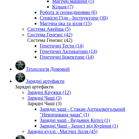
Магічні машини (5)
Кільця (7)
Робота зі сновидіннями (6)
Сервісні Гіди - Інструктори (30)
Магічна їжа та зілля (15)
Система Авейша (5)
Система Генезис (42)
Система Генезис (42)
Генетичні Тести (14)
Генетичні Активатори (14)
Генетичні Інжектори (14)
Технологія Домовий
Зарядні артефакти
Зарядні артефакти
Зарядні Кружки (12)
Зарядні Чаші (3)
Зарядні Чаші (3)
Зарядні чаші - Стакан Антиалкогольний
"Невипивана чаша" (1)
Зарядні чаші - Ведьмин Котел (1)
Зарядні Чаші - Захист від Куріння (1)
Зарядні кухлі - Магічні Зілля (45)