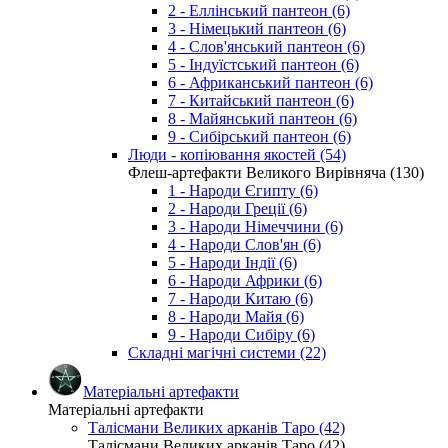
2 - Еллінський пантеон (6)
3 - Німецький пантеон (6)
4 - Слов'янський пантеон (6)
5 - Індуїстський пантеон (6)
6 - Африканський пантеон (6)
7 - Китайський пантеон (6)
8 - Майянський пантеон (6)
9 - Сибірський пантеон (6)
Люди - копіювання якостей (54)
Флеш-артефакти Великого Вирівняча (130)
1 - Народи Єгипту (6)
2 - Народи Греції (6)
3 - Народи Німеччини (6)
4 - Народи Слов'ян (6)
5 - Народи Індії (6)
6 - Народи Африки (6)
7 - Народи Китаю (6)
8 - Народи Майя (6)
9 - Народи Сибіру (6)
Складні магічні системи (22)
Матеріальні артефакти
Матеріальні артефакти
Талісмани Великих арканів Таро (42)
Талісмани Великих арканів Таро (42)