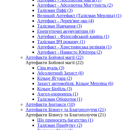
Артефакт - Абсолютна Могутність (2)
Талісман Піфії (3)
Великий Артефакт (Талісман Мерліна) (1)
Артефакт - Дерев'яне око (4)
Талісман Навчання (3)
Енергетичні акумулятори (4)
Артефакт - Філософський камінь (1)
Талісман ВЧ режиму (1)
Артефакт - Християнська реліквія (1)
Артефакт - Намисто Юпітера (2)
Артефакти Бойової магії (22)
Артефакти Бойової магії (22)
Сіра вуаль (3)
Абсолютний Захист (6)
Кільце Ягуара (2)
Захист автомобіля. Кільце Мерліна (6)
Кільце Біобіль (3)
Ангел-охоронець (1)
Талісман Оборотня (1)
Артефакти Інитакси (10)
Артефакти Бізнесу та Благополуччя (21)
Артефакти Бізнесу та Благополуччя (21)
Що приносить багатство (1)
Талісман Прибутку (2)