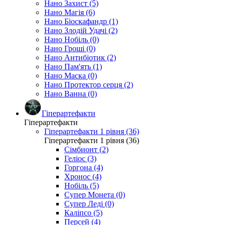
Нано Захист (5)
Нано Магія (6)
Нано Біоскафандр (1)
Нано Злодій Удачі (2)
Нано Нобіль (0)
Нано Гроші (0)
Нано Антибіотик (2)
Нано Пам'ять (1)
Нано Маска (0)
Нано Протектор серця (2)
Нано Ванна (0)
Гіперартефакти
Гіперартефакти
Гіперартефакти 1 рівня (36)
Гіперартефакти 1 рівня (36)
Сімбионт (2)
Геліос (3)
Горгона (4)
Хронос (4)
Нобіль (5)
Супер Монета (0)
Супер Леді (0)
Каліпсо (5)
Персей (4)