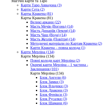
Магічні карти та Таро
Карти Таро Аввадона (3)
Карти Сета (2)
Карты Кракена (81)
Карты Кракена (81)
Великі аркани (22)
Масть Мечів (Вогонь) (14)
Масть Динаріїв (Земля) (14)
Масть Чаш (Вода) (14)
Масть Жезлів (Повітря) (14)
Методичні матеріали по Картам Кракена (2)
Карти Кракена – повна колода (1)
Карти Мерліна (134)
Карти Мерліна (134)
Повні колоди карт Мерліна (2)
Окремі карти Мерліна – 1 частина -
Заклинання (101)
Карти Мерліна (134)
Блок Ангели (6)
Блок Замки (3)
Блок Владики (3)
Блок Дракони (3)
Блок Фенікси (3)
Блок Русалки (3)
Блок Шамани (6)