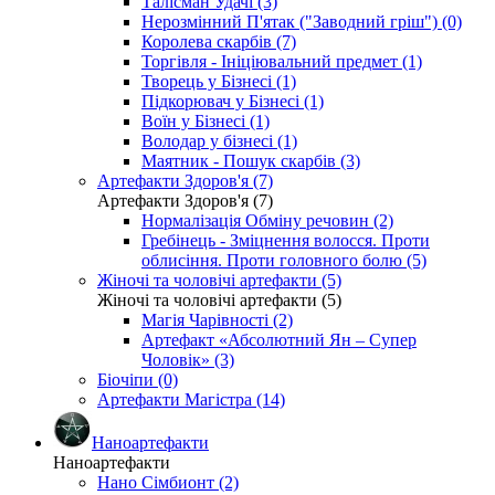
Талісман Удачі (3)
Нерозмінний П'ятак ("Заводний гріш") (0)
Королева скарбів (7)
Торгівля - Ініціювальний предмет (1)
Творець у Бізнесі (1)
Підкорювач у Бізнесі (1)
Воїн у Бізнесі (1)
Володар у бізнесі (1)
Маятник - Пошук скарбів (3)
Артефакти Здоров'я (7)
Артефакти Здоров'я (7)
Нормалізація Обміну речовин (2)
Гребінець - Зміцнення волосся. Проти
облисіння. Проти головного болю (5)
Жіночі та чоловічі артефакти (5)
Жіночі та чоловічі артефакти (5)
Магія Чарівності (2)
Артефакт «Абсолютний Ян – Супер
Чоловік» (3)
Біочіпи (0)
Артефакти Магістра (14)
Наноартефакти
Наноартефакти
Нано Сімбионт (2)