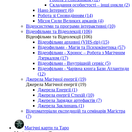
Складання особистості – інші цикли (2)
Нано Інтернет (6)
Робота зі Сновидінням (14)
Місця Сили Великих арканів (4)
Відеосистеми та програми інтерактивні (10)
Відеофільми та Відеолекції (106)
Відеофільми та Відеолекції (106)
Відеофільми архивні (VHS-rip) (15)
Відеофильми - Магія та Психокінетика (57)
Відеофільми - Хронос – Робота з Магічним
Дзеркалом (17)
Відеофільми - Внутрішній сервіс (5)
Відеофільми - Чарівна книга Бази Атлантиди
(12)
Джерела Магічної енергії (19)
Джерела Магічної енергії (19)
Джерела Енергії (1)
Джерела енергії Стихій (10)
Джерела Зарядки артефактів (7)
Джерела Заклинань (1)
Відеоматеріали експедицій та семінарів Магістра
(7)
Магічні карти та Таро