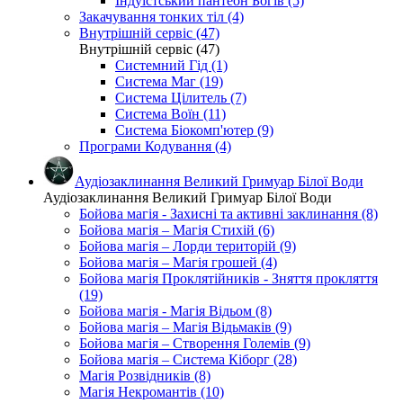
Індуїстський пантеон Богів (5)
Закачування тонких тіл (4)
Внутрішній сервіс (47)
Внутрішній сервіс (47)
Системний Гід (1)
Система Маг (19)
Система Цілитель (7)
Система Воїн (11)
Система Біокомп'ютер (9)
Програми Кодування (4)
Аудіозаклинання Великий Гримуар Білої Води
Аудіозаклинання Великий Гримуар Білої Води
Бойова магія - Захисні та активні заклинання (8)
Бойова магія – Магія Стихій (6)
Бойова магія – Лорди територій (9)
Бойова магія – Магія грошей (4)
Бойова магія Проклятійників - Зняття прокляття
(19)
Бойова магія - Магія Відьом (8)
Бойова магія – Магія Відьмаків (9)
Бойова магія – Створення Големів (9)
Бойова магія – Система Кіборг (28)
Магія Розвідників (8)
Магія Некромантів (10)