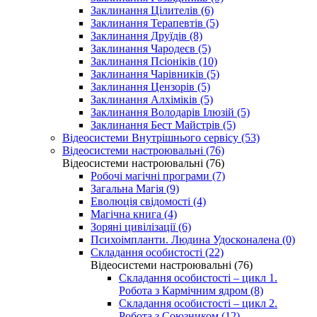
Заклинання Цілителів (6)
Заклинання Терапевтів (5)
Заклинання Друїдів (8)
Заклинання Чародеєв (5)
Заклинання Псіоніків (10)
Заклинання Чарівників (5)
Заклинання Цензорів (5)
Заклинання Алхіміків (5)
Заклинання Володарів Ілюзій (5)
Заклинання Бест Майстрів (5)
Відеосистеми Внутрішнього сервісу (53)
Відеосистеми настроювальні (76)
Відеосистеми настроювальні (76)
Робочі магічні програми (7)
Загальна Магія (9)
Еволюція свідомості (4)
Магічна книга (4)
Зоряні цивілізації (6)
Психоімпланти. Людина Удосконалена (0)
Складання особистості (22)
Відеосистеми настроювальні (76)
Складання особистості – цикл 1.
Робота з Кармічним ядром (8)
Складання особистості – цикл 2.
Робота з Союзником (12)