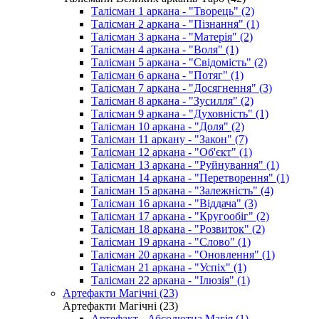
Талісман 1 аркана - "Творець" (2)
Талісман 2 аркана - "Пізнання" (1)
Талісман 3 аркана - "Матерія" (2)
Талісман 4 аркана - "Воля" (1)
Талісман 5 аркана - "Свідомість" (2)
Талісман 6 аркана - "Потяг" (1)
Талісман 7 аркана - "Досягнення" (3)
Талісман 8 аркана - "Зусилля" (2)
Талісман 9 аркана - "Духовність" (1)
Талісман 10 аркана - "Доля" (2)
Талісман 11 аркану - "Закон" (7)
Талісман 12 аркана - "Об'єкт" (1)
Талісман 13 аркана - "Руйнування" (1)
Талісман 14 аркана - "Перетворення" (1)
Талісман 15 аркана - "Залежність" (4)
Талісман 16 аркана - "Віддача" (3)
Талісман 17 аркана - "Кругообіг" (2)
Талісман 18 аркана - "Розвиток" (2)
Талісман 19 аркана - "Слово" (1)
Талісман 20 аркана - "Оновлення" (1)
Талісман 21 аркана - "Успіх" (1)
Талісман 22 аркана - "Ілюзія" (1)
Артефакти Магічні (23)
Артефакти Магічні (23)
Артефакт - Абсолютна Магія (1)