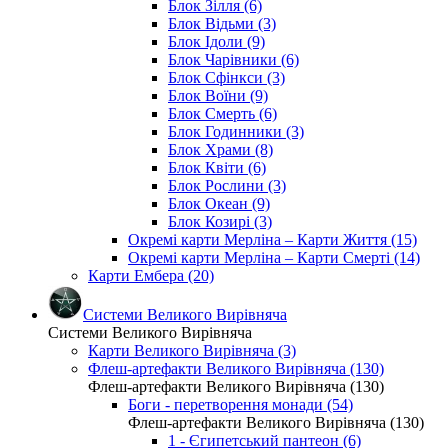
Блок Зілля (6)
Блок Відьми (3)
Блок Ідоли (9)
Блок Чарівники (6)
Блок Сфінкси (3)
Блок Воїни (9)
Блок Смерть (6)
Блок Годинники (3)
Блок Храми (8)
Блок Квіти (6)
Блок Рослини (3)
Блок Океан (9)
Блок Козирі (3)
Окремі карти Мерліна – Карти Життя (15)
Окремі карти Мерліна – Карти Смерті (14)
Карти Ембера (20)
Системи Великого Вирівняча
Системи Великого Вирівняча
Карти Великого Вирівняча (3)
Флеш-артефакти Великого Вирівняча (130)
Флеш-артефакти Великого Вирівняча (130)
Боги - перетворення монади (54)
Флеш-артефакти Великого Вирівняча (130)
1 - Єгипетський пантеон (6)