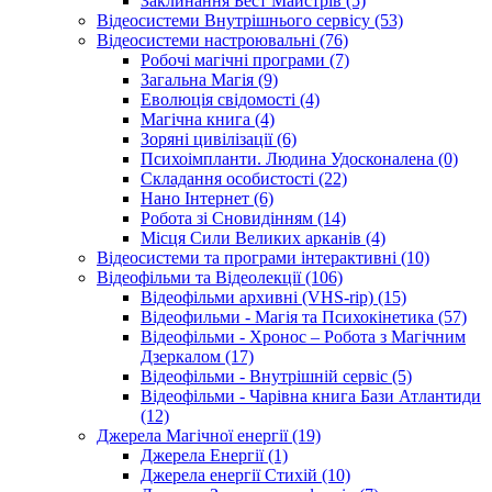
Заклинання Бест Майстрів (5)
Відеосистеми Внутрішнього сервісу (53)
Відеосистеми настроювальні (76)
Робочі магічні програми (7)
Загальна Магія (9)
Еволюція свідомості (4)
Магічна книга (4)
Зоряні цивілізації (6)
Психоімпланти. Людина Удосконалена (0)
Складання особистості (22)
Нано Інтернет (6)
Робота зі Сновидінням (14)
Місця Сили Великих арканів (4)
Відеосистеми та програми інтерактивні (10)
Відеофільми та Відеолекції (106)
Відеофільми архивні (VHS-rip) (15)
Відеофильми - Магія та Психокінетика (57)
Відеофільми - Хронос – Робота з Магічним
Дзеркалом (17)
Відеофільми - Внутрішній сервіс (5)
Відеофільми - Чарівна книга Бази Атлантиди
(12)
Джерела Магічної енергії (19)
Джерела Енергії (1)
Джерела енергії Стихій (10)