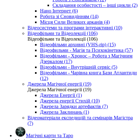
Складання особистості – інші цикли (2)
Нано Інтернет (6)
Робота зі Сновидінням (14)
Місця Сили Великих арканів (4)
Відеосистеми та програми інтерактивні (10)
Відеофільми та Відеолекції (106)
Відеофільми та Відеолекції (106)
Відеофільми архивні (VHS-rip) (15)
Відеофильми - Магія та Психокінетика (57)
Відеофільми - Хронос – Робота з Магічним
Дзеркалом (17)
Відеофільми - Внутрішній сервіс (5)
Відеофільми - Чарівна книга Бази Атлантиди
(12)
Джерела Магічної енергії (19)
Джерела Магічної енергії (19)
Джерела Енергії (1)
Джерела енергії Стихій (10)
Джерела Зарядки артефактів (7)
Джерела Заклинань (1)
Відеоматеріали експедицій та семінарів Магістра
(7)
Магічні карти та Таро