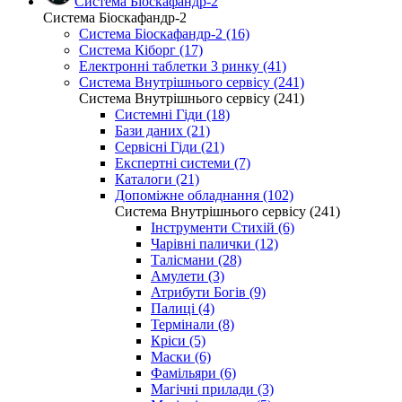
Система Біоскафандр-2
Система Біоскафандр-2
Система Біоскафандр-2 (16)
Система Кіборг (17)
Електронні таблетки 3 ринку (41)
Система Внутрішнього сервісу (241)
Система Внутрішнього сервісу (241)
Системні Гіди (18)
Бази даних (21)
Сервісні Гіди (21)
Експертні системи (7)
Каталоги (21)
Допоміжне обладнання (102)
Система Внутрішнього сервісу (241)
Інструменти Стихій (6)
Чарівні палички (12)
Талісмани (28)
Амулети (3)
Атрибути Богів (9)
Палиці (4)
Термінали (8)
Кріси (5)
Маски (6)
Фамільяри (6)
Магічні прилади (3)