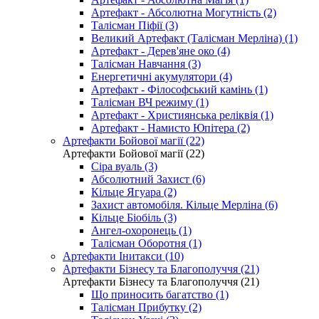
Артефакт - Абсолютна Могутність (2)
Талісман Піфії (3)
Великий Артефакт (Талісман Мерліна) (1)
Артефакт - Дерев'яне око (4)
Талісман Навчання (3)
Енергетичні акумулятори (4)
Артефакт - Філософський камінь (1)
Талісман ВЧ режиму (1)
Артефакт - Християнська реліквія (1)
Артефакт - Намисто Юпітера (2)
Артефакти Бойової магії (22)
Артефакти Бойової магії (22)
Сіра вуаль (3)
Абсолютний Захист (6)
Кільце Ягуара (2)
Захист автомобіля. Кільце Мерліна (6)
Кільце Біобіль (3)
Ангел-охоронець (1)
Талісман Оборотня (1)
Артефакти Інитакси (10)
Артефакти Бізнесу та Благополуччя (21)
Артефакти Бізнесу та Благополуччя (21)
Що приносить багатство (1)
Талісман Прибутку (2)