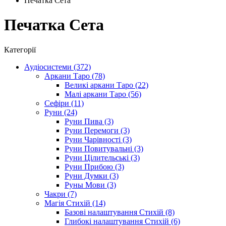
Печатка Сета
Печатка Сета
Категорії
Аудіосистеми (372)
Аркани Таро (78)
Великі аркани Таро (22)
Малі аркани Таро (56)
Сефіри (11)
Руни (24)
Руни Пива (3)
Руни Перемоги (3)
Руни Чарівності (3)
Руни Повитувальні (3)
Руни Цілительські (3)
Руни Прибою (3)
Руни Думки (3)
Руны Мови (3)
Чакри (7)
Магія Стихій (14)
Базові налаштування Стихій (8)
Глибокі налаштування Стихій (6)