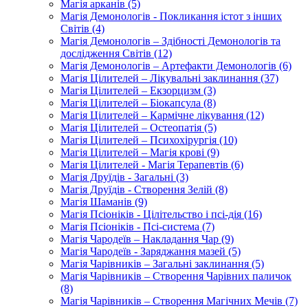
Магія арканів (5)
Магія Демонологів - Покликання істот з інших
Світів (4)
Магія Демонологів – Здібності Демонологів та
дослідження Світів (12)
Магія Демонологів – Артефакти Демонологів (6)
Магія Цілителей – Лікувальні заклинання (37)
Магія Цілителей – Екзорцизм (3)
Магія Цілителей – Біокапсула (8)
Магія Цілителей – Кармічне лікування (12)
Магія Цілителей – Остеопатія (5)
Магія Цілителей – Психохірургія (10)
Магія Цілителей – Магія крові (9)
Магія Цілителей - Магія Терапевтів (6)
Магія Друїдів - Загальні (3)
Магія Друїдів - Створення Зелій (8)
Магія Шаманів (9)
Магія Псіоніків - Цілітельство і псі-дія (16)
Магія Псіоніків - Псі-система (7)
Магія Чародеїв – Накладання Чар (9)
Магія Чародеїв - Заряджання мазей (5)
Магія Чарівників – Загальні заклинання (5)
Магія Чарівників – Створення Чарівних паличок
(8)
Магія Чарівників – Створення Магічних Мечів (7)