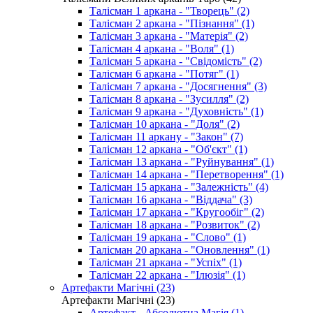
Талісман 1 аркана - "Творець" (2)
Талісман 2 аркана - "Пізнання" (1)
Талісман 3 аркана - "Матерія" (2)
Талісман 4 аркана - "Воля" (1)
Талісман 5 аркана - "Свідомість" (2)
Талісман 6 аркана - "Потяг" (1)
Талісман 7 аркана - "Досягнення" (3)
Талісман 8 аркана - "Зусилля" (2)
Талісман 9 аркана - "Духовність" (1)
Талісман 10 аркана - "Доля" (2)
Талісман 11 аркану - "Закон" (7)
Талісман 12 аркана - "Об'єкт" (1)
Талісман 13 аркана - "Руйнування" (1)
Талісман 14 аркана - "Перетворення" (1)
Талісман 15 аркана - "Залежність" (4)
Талісман 16 аркана - "Віддача" (3)
Талісман 17 аркана - "Кругообіг" (2)
Талісман 18 аркана - "Розвиток" (2)
Талісман 19 аркана - "Слово" (1)
Талісман 20 аркана - "Оновлення" (1)
Талісман 21 аркана - "Успіх" (1)
Талісман 22 аркана - "Ілюзія" (1)
Артефакти Магічні (23)
Артефакти Магічні (23)
Артефакт - Абсолютна Магія (1)