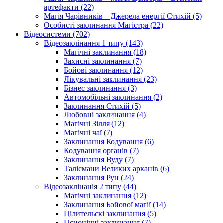
артефакти (22)
Магія Чарівників – Джерела енергії Стихій (5)
Особисті заклинання Магістра (22)
Відеосистеми (702)
Відеозаклінання 1 типу (143)
Магічні заклинання (18)
Захисні заклинання (7)
Бойові заклинання (12)
Лікувальні заклинання (23)
Бізнес заклинання (3)
Автомобільні заклинання (2)
Заклинання Стихій (5)
Любовні заклинання (4)
Магічні Зілля (12)
Магічні чаї (7)
Заклинання Кодування (6)
Кодування органів (7)
Заклинання Вуду (7)
Талісмани Великих арканів (6)
Заклинання Рун (24)
Відеозаклінанія 2 типу (44)
Магічні заклинання (12)
Заклинання Бойової магії (14)
Цілительскі заклинання (5)
Псионічні заклинання (7)