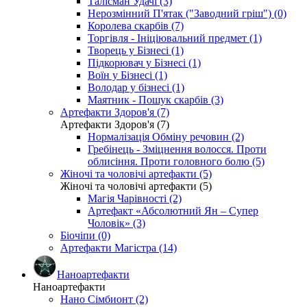
Талісман Удачі (3)
Нерозмінний П'ятак ("Заводний гріш") (0)
Королева скарбів (7)
Торгівля - Ініціювальний предмет (1)
Творець у Бізнесі (1)
Підкорювач у Бізнесі (1)
Воїн у Бізнесі (1)
Володар у бізнесі (1)
Маятник - Пошук скарбів (3)
Артефакти Здоров'я (7)
Артефакти Здоров'я (7)
Нормалізація Обміну речовин (2)
Гребінець - Зміцнення волосся. Проти
облисіння. Проти головного болю (5)
Жіночі та чоловічі артефакти (5)
Жіночі та чоловічі артефакти (5)
Магія Чарівності (2)
Артефакт «Абсолютний Ян – Супер
Чоловік» (3)
Біочіпи (0)
Артефакти Магістра (14)
Наноартефакти
Наноартефакти
Нано Сімбионт (2)