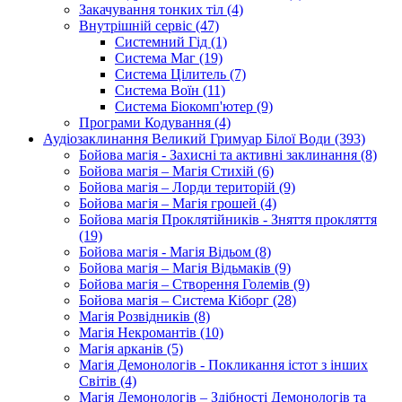
Закачування тонких тіл (4)
Внутрішній сервіс (47)
Системний Гід (1)
Система Маг (19)
Система Цілитель (7)
Система Воїн (11)
Система Біокомп'ютер (9)
Програми Кодування (4)
Аудіозаклинання Великий Гримуар Білої Води (393)
Бойова магія - Захисні та активні заклинання (8)
Бойова магія – Магія Стихій (6)
Бойова магія – Лорди територій (9)
Бойова магія – Магія грошей (4)
Бойова магія Проклятійників - Зняття прокляття
(19)
Бойова магія - Магія Відьом (8)
Бойова магія – Магія Відьмаків (9)
Бойова магія – Створення Големів (9)
Бойова магія – Система Кіборг (28)
Магія Розвідників (8)
Магія Некромантів (10)
Магія арканів (5)
Магія Демонологів - Покликання істот з інших
Світів (4)
Магія Демонологів – Здібності Демонологів та