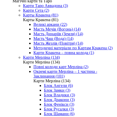
Магічні карти та Таро
Карти Таро Аввадона (3)
Карти Сета (2)
Карты Кракена (81)
Карты Кракена (81)
Великі аркани (22)
Масть Мечів (Вогонь) (14)
Масть Динаріїв (Земля) (14)
Масть Чаш (Вода) (14)
Масть Жезлів (Повітря) (14)
Методичні матеріали по Картам Кракена (2)
Карти Кракена – повна колода (1)
Карти Мерліна (134)
Карти Мерліна (134)
Повні колоди карт Мерліна (2)
Окремі карти Мерліна – 1 частина -
Заклинання (101)
Карти Мерліна (134)
Блок Ангели (6)
Блок Замки (3)
Блок Владики (3)
Блок Дракони (3)
Блок Фенікси (3)
Блок Русалки (3)
Блок Шамани (6)