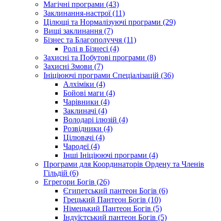
Магічні програми (43)
Заклинання-настрої (11)
Цілющі та Нормалізуючі програми (29)
Вищі заклинання (7)
Бізнес та Благополуччя (11)
Ролі в Бізнесі (4)
Захисні та Побутові програми (8)
Захисні Змови (7)
Ініціюючі програми Спеціалізацій (36)
Алхіміки (4)
Бойові маги (4)
Чарівники (4)
Заклиначі (4)
Володарі ілюзій (4)
Розвідники (4)
Цілювачі (4)
Чародеї (4)
Інші Ініціюючі програми (4)
Програми для Координаторів Ордену та Членів
Гільдій (6)
Егрегори Богів (26)
Єгипетський пантеон Богів (6)
Грецький Пантеон Богів (10)
Німецький Пантеон Богів (5)
Індуїстський пантеон Богів (5)