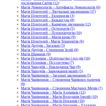
дослідження Світів (12)
Магія Демонологів – Артефакти Демонологів (6)
Магія Цілителей – Лікувальні заклинання (37)
Магія Цілителей – Екзорцизм (3)
Магія Цілителей – Біокапсула (8)
Магія Цілителей – Кармічне лікування (12)
Магія Цілителей – Остеопатія (5)
Магія Цілителей – Психохірургія (10)
Магія Цілителей – Магія крові (9)
Магія Цілителей - Магія Терапевтів (6)
Магія Друїдів - Загальні (3)
Магія Друїдів - Створення Зелій (8)
Магія Шаманів (9)
Магія Псіоніків - Цілітельство і псі-дія (16)
Магія Псіоніків - Псі-система (7)
Магія Чародеїв – Накладання Чар (9)
Магія Чародеїв - Заряджання мазей (5)
Магія Чарівників – Загальні заклинання (5)
Магія Чарівників – Створення Чарівних паличок
(8)
Магія Чарівників – Створення Магічних Мечів (7)
Магія Чарівників – Магія Алхіміків (12)
Магія Чарівників – Магія Володарів Ілюзій (10)
Магія Чарівників – Магія Цензорів (10)
Магія Чарівників – Магія Цензорів – Еталонні