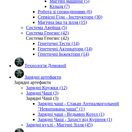
Магічні машини (5)
Кільця (7)
Робота зі сновидіннями (6)
Сервісні Гіди - Інструктори (30)
Магічна їжа та зілля (15)
Система Авейша (5)
Система Генезис (42)
Система Генезис (42)
Генетичні Тести (14)
Генетичні Активатори (14)
Генетичні Інжектори (14)
Технологія Домовий
Зарядні артефакти
Зарядні артефакти
Зарядні Кружки (12)
Зарядні Чаші (3)
Зарядні Чаші (3)
Зарядні чаші - Стакан Антиалкогольний
"Невипивана чаша" (1)
Зарядні чаші - Ведьмин Котел (1)
Зарядні Чаші - Захист від Куріння (1)
Зарядні кухлі - Магічні Зілля (45)