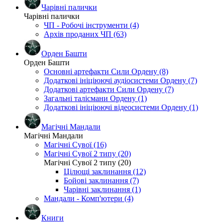
Чарівні палички
Чарівні палички
ЧП - Робочі інструменти (4)
Архів проданих ЧП (63)
Орден Башти
Орден Башти
Основні артефакти Сили Ордену (8)
Додаткові ініціюючі аудіосистеми Ордену (7)
Додаткові артефакти Сили Ордену (7)
Загальні талісмани Ордену (1)
Додаткові ініціюючі відеосистеми Ордену (1)
Магічні Мандали
Магічні Мандали
Магічні Сувої (16)
Магічні Сувої 2 типу (20)
Магічні Сувої 2 типу (20)
Цілющі заклинання (12)
Бойові заклинання (7)
Чарівні заклинання (1)
Мандали - Комп'ютери (4)
Книги