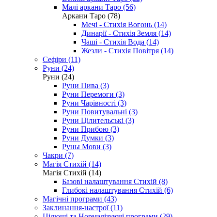
Малі аркани Таро (56)
Аркани Таро (78)
Мечі - Стихія Вогонь (14)
Динарії - Стихія Земля (14)
Чаші - Стихія Вода (14)
Жезли - Стихія Повітря (14)
Сефіри (11)
Руни (24)
Руни (24)
Руни Пива (3)
Руни Перемоги (3)
Руни Чарівності (3)
Руни Повитувальні (3)
Руни Цілительські (3)
Руни Прибою (3)
Руни Думки (3)
Руны Мови (3)
Чакри (7)
Магія Стихій (14)
Магія Стихій (14)
Базові налаштування Стихій (8)
Глибокі налаштування Стихій (6)
Магічні програми (43)
Заклинання-настрої (11)
Цілющі та Нормалізуючі програми (29)