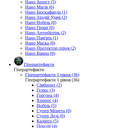
Нано Захист (5)
Нано Магія (6)
Нано Біоскафандр (1)
Нано Злодій Удачі (2)
Нано Нобіль (0)
Нано Гроші (0)
Нано Антибіотик (2)
Нано Пам'ять (1)
Нано Маска (0)
Нано Протектор серця (2)
Нано Ванна (0)
Гіперартефакти
Гіперартефакти
Гіперартефакти 1 рівня (36)
Гіперартефакти 1 рівня (36)
Сімбионт (2)
Геліос (3)
Горгона (4)
Хронос (4)
Нобіль (5)
Супер Монета (0)
Супер Леді (0)
Каліпсо (5)
Персей (4)