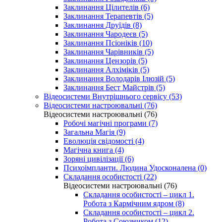
Заклинання Цілителів (6)
Заклинання Терапевтів (5)
Заклинання Друїдів (8)
Заклинання Чародеєв (5)
Заклинання Псіоніків (10)
Заклинання Чарівників (5)
Заклинання Цензорів (5)
Заклинання Алхіміків (5)
Заклинання Володарів Ілюзій (5)
Заклинання Бест Майстрів (5)
Відеосистеми Внутрішнього сервісу (53)
Відеосистеми настроювальні (76)
Відеосистеми настроювальні (76)
Робочі магічні програми (7)
Загальна Магія (9)
Еволюція свідомості (4)
Магічна книга (4)
Зоряні цивілізації (6)
Психоімпланти. Людина Удосконалена (0)
Складання особистості (22)
Відеосистеми настроювальні (76)
Складання особистості – цикл 1.
Робота з Кармічним ядром (8)
Складання особистості – цикл 2.
Робота з Союзником (12)