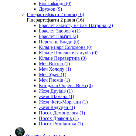
Біоскафандр (0)
Дружок (9)
Гіперартефакти 2 рівня (16)
Гіперартефакти 2 рівня (16)
Браслет Захисту на базі Патрона (2)
Браслет Здоров'я (1)
Браслет Пам'яті (2)
Перстень Влади (0)
Кільце царя Соломона (0)
Кільце Повелителя духів (0)
Кільце Перевертнів (0)
Меч Вогню (1)
Меч Холоду (1)
Меч Удачі (1)
Меч Гномів (1)
Кинджал Ордена Вежі (0)
Жезл Друїдів (1)
Жезл Шамана (1)
Жезл Фата-Моргани (1)
Жезл Кадуцей (1)
Посох Демонолога (1)
Посох Драконів (1)
Посох Розвідника (1)
Браслет Атлантиди