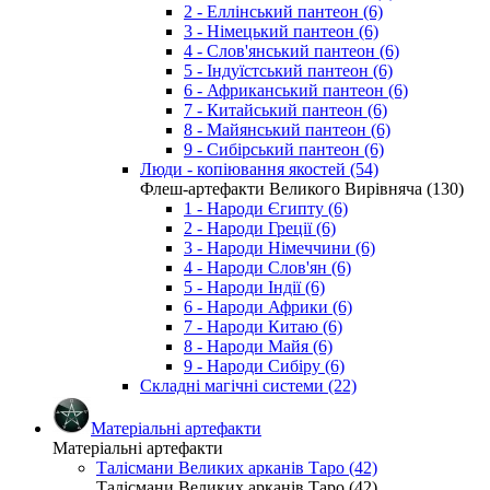
2 - Еллінський пантеон (6)
3 - Німецький пантеон (6)
4 - Слов'янський пантеон (6)
5 - Індуїстський пантеон (6)
6 - Африканський пантеон (6)
7 - Китайський пантеон (6)
8 - Майянський пантеон (6)
9 - Сибірський пантеон (6)
Люди - копіювання якостей (54)
Флеш-артефакти Великого Вирівняча (130)
1 - Народи Єгипту (6)
2 - Народи Греції (6)
3 - Народи Німеччини (6)
4 - Народи Слов'ян (6)
5 - Народи Індії (6)
6 - Народи Африки (6)
7 - Народи Китаю (6)
8 - Народи Майя (6)
9 - Народи Сибіру (6)
Складні магічні системи (22)
Матеріальні артефакти
Матеріальні артефакти
Талісмани Великих арканів Таро (42)
Талісмани Великих арканів Таро (42)