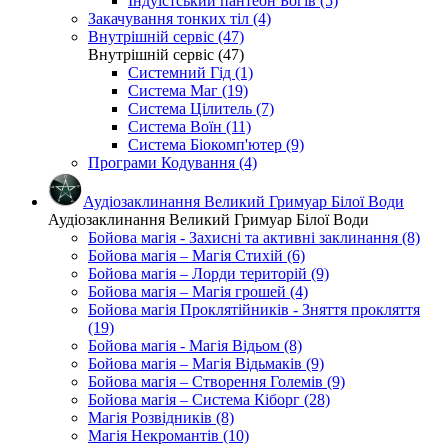
Індуїстський пантеон Богів (5)
Закачування тонких тіл (4)
Внутрішній сервіс (47)
Внутрішній сервіс (47)
Системний Гід (1)
Система Маг (19)
Система Цілитель (7)
Система Воїн (11)
Система Біокомп'ютер (9)
Програми Кодування (4)
Аудіозаклинання Великий Гримуар Білої Води
Аудіозаклинання Великий Гримуар Білої Води
Бойова магія - Захисні та активні заклинання (8)
Бойова магія – Магія Стихій (6)
Бойова магія – Лорди територій (9)
Бойова магія – Магія грошей (4)
Бойова магія Проклятійників - Зняття прокляття
(19)
Бойова магія - Магія Відьом (8)
Бойова магія – Магія Відьмаків (9)
Бойова магія – Створення Големів (9)
Бойова магія – Система Кіборг (28)
Магія Розвідників (8)
Магія Некромантів (10)