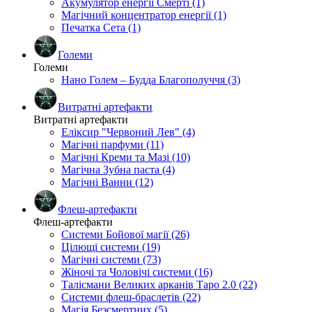
Акумулятор енергії Смерті (1)
Магічний концентратор енергії (1)
Печатка Сета (1)
Големи
Големи
Нано Голем – Будда Благополуччя (3)
Витратні артефакти
Витратні артефакти
Еліксир "Червоний Лев" (4)
Магічні парфуми (11)
Магічні Креми та Мазі (10)
Магічна Зубна паста (4)
Магічні Ванни (12)
Флеш-артефакти
Флеш-артефакти
Системи Бойової магії (26)
Цілющі системи (19)
Магічні системи (73)
Жіночі та Чоловічі системи (16)
Талісмани Великих арканів Таро 2.0 (22)
Системи флеш-браслетів (22)
Магія Безсмертних (5)