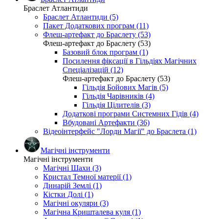
Браслет Атлантиди
Браслет Атлантиди (5)
Пакет Додаткових програм (11)
Флеш-артефакт до Браслету (53)
Флеш-артефакт до Браслету (53)
Базовий блок програм (1)
Посилення фіксації в Гільдіях Магічних
Спеціалізацій (12)
Флеш-артефакт до Браслету (53)
Гільдія Бойових Магів (5)
Гільдія Чарівників (4)
Гільдія Цілителів (3)
Додаткові програми Системних Гідів (4)
Вбудовані Артефакти (36)
Відеоінтерфейс "Лорди Магії" до Браслета (1)
Магічні інструменти
Магічні інструменти
Магічні Шахи (3)
Кристал Темної матерії (1)
Динарій Землі (1)
Кістки Долі (1)
Магічні окуляри (3)
Магічна Кришталева куля (1)