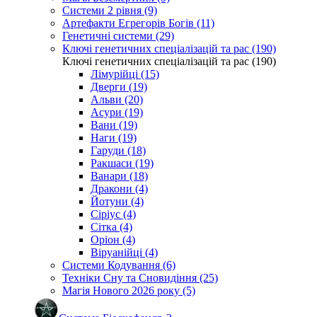
Системи 2 рівня (9)
Артефакти Егрегорів Богів (11)
Генетичні системи (29)
Ключі генетичних спеціалізацій та рас (190)
Ключі генетичних спеціалізацій та рас (190)
Лімурійці (15)
Дверги (19)
Альви (20)
Асури (19)
Вани (19)
Наги (19)
Гаруди (18)
Ракшаси (19)
Ванари (18)
Дракони (4)
Йотуни (4)
Сіріус (4)
Сітка (4)
Оріон (4)
Віруанійці (4)
Системи Кодування (6)
Техніки Сну та Сновидіння (25)
Магія Нового 2026 року (5)