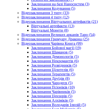
Заклинання на базі Наносистем (3)
Заклинання Кодування (5)
Відеозаклинання 3 типу (33)
Відеозаклинання 4 типу (12)
Відеозаклинання Віртуальних артефактів (21)
Віртуальні артефакти (13)
Віртуальні Монети (8)
Відеозаклинання Великих арканів Таро (54)
Відеозаклинання Гримуару Дракона (25)
Відеозаклинання Чарівна Книга (99)
Заклинання Бойової магії (19)
Заклинання Шаманов (5)
Заклинання Демонологів (5)
Заклинання Некромантів (6)
Заклинання Розвідників (5)
Заклинання Цілителів (6)
Заклинання Терапевтів (5)
Заклинання Друїдів (8)
Заклинання Чародеєв (5)
Заклинання Псіоніків (10)
Заклинання Чарівників (5)
Заклинання Цензорів (5)
Заклинання Алхіміків (5)
Заклинання Володарів Ілюзій (5)