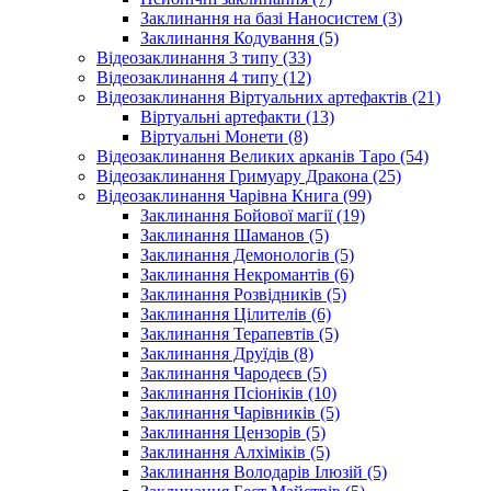
Заклинання на базі Наносистем (3)
Заклинання Кодування (5)
Відеозаклинання 3 типу (33)
Відеозаклинання 4 типу (12)
Відеозаклинання Віртуальних артефактів (21)
Віртуальні артефакти (13)
Віртуальні Монети (8)
Відеозаклинання Великих арканів Таро (54)
Відеозаклинання Гримуару Дракона (25)
Відеозаклинання Чарівна Книга (99)
Заклинання Бойової магії (19)
Заклинання Шаманов (5)
Заклинання Демонологів (5)
Заклинання Некромантів (6)
Заклинання Розвідників (5)
Заклинання Цілителів (6)
Заклинання Терапевтів (5)
Заклинання Друїдів (8)
Заклинання Чародеєв (5)
Заклинання Псіоніків (10)
Заклинання Чарівників (5)
Заклинання Цензорів (5)
Заклинання Алхіміків (5)
Заклинання Володарів Ілюзій (5)