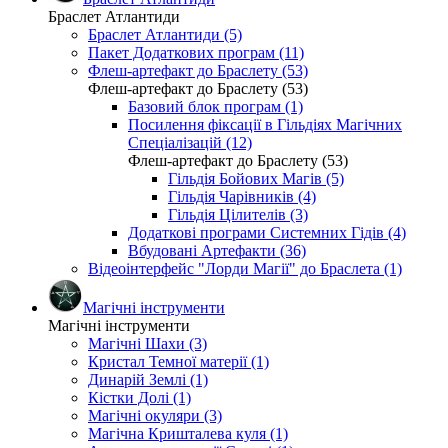
Браслет Атлантиди
Браслет Атлантиди (5)
Пакет Додаткових програм (11)
Флеш-артефакт до Браслету (53)
Флеш-артефакт до Браслету (53)
Базовий блок програм (1)
Посилення фіксації в Гільдіях Магічних
Спеціалізацій (12)
Флеш-артефакт до Браслету (53)
Гільдія Бойових Магів (5)
Гільдія Чарівників (4)
Гільдія Цілителів (3)
Додаткові програми Системних Гідів (4)
Вбудовані Артефакти (36)
Відеоінтерфейс "Лорди Магії" до Браслета (1)
Магічні інструменти
Магічні інструменти
Магічні Шахи (3)
Кристал Темної матерії (1)
Динарій Землі (1)
Кістки Долі (1)
Магічні окуляри (3)
Магічна Кришталева куля (1)