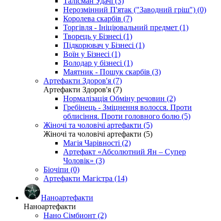
Талісман Удачі (3)
Нерозмінний П'ятак ("Заводний гріш") (0)
Королева скарбів (7)
Торгівля - Ініціювальний предмет (1)
Творець у Бізнесі (1)
Підкорювач у Бізнесі (1)
Воїн у Бізнесі (1)
Володар у бізнесі (1)
Маятник - Пошук скарбів (3)
Артефакти Здоров'я (7)
Артефакти Здоров'я (7)
Нормалізація Обміну речовин (2)
Гребінець - Зміцнення волосся. Проти
облисіння. Проти головного болю (5)
Жіночі та чоловічі артефакти (5)
Жіночі та чоловічі артефакти (5)
Магія Чарівності (2)
Артефакт «Абсолютний Ян – Супер
Чоловік» (3)
Біочіпи (0)
Артефакти Магістра (14)
Наноартефакти
Наноартефакти
Нано Сімбионт (2)