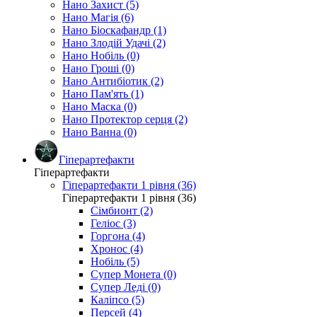
Нано Захист (5)
Нано Магія (6)
Нано Біоскафандр (1)
Нано Злодій Удачі (2)
Нано Нобіль (0)
Нано Гроші (0)
Нано Антибіотик (2)
Нано Пам'ять (1)
Нано Маска (0)
Нано Протектор серця (2)
Нано Ванна (0)
Гіперартефакти
Гіперартефакти
Гіперартефакти 1 рівня (36)
Гіперартефакти 1 рівня (36)
Сімбионт (2)
Геліос (3)
Горгона (4)
Хронос (4)
Нобіль (5)
Супер Монета (0)
Супер Леді (0)
Каліпсо (5)
Персей (4)