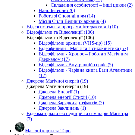
Складання особистості – інші цикли (2)
Нано Інтернет (6)
Робота зі Сновидінням (14)
Місця Сили Великих арканів (4)
Відеосистеми та програми інтерактивні (10)
Відеофільми та Відеолекції (106)
Відеофільми та Відеолекції (106)
Відеофільми архивні (VHS-rip) (15)
Відеофильми - Магія та Психокінетика (57)
Відеофільми - Хронос – Робота з Магічним
Дзеркалом (17)
Відеофільми - Внутрішній сервіс (5)
Відеофільми - Чарівна книга Бази Атлантиди
(12)
Джерела Магічної енергії (19)
Джерела Магічної енергії (19)
Джерела Енергії (1)
Джерела енергії Стихій (10)
Джерела Зарядки артефактів (7)
Джерела Заклинань (1)
Відеоматеріали експедицій та семінарів Магістра
(7)
Магічні карти та Таро