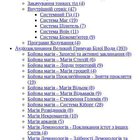
Закачування тонких тіл (4)
Внутрішній сервіс (47)
Системний Гід (1)
Система Маг (19)
Система Цілитель (7)
Система Воїн (11)
Система Біокомп'ютер (9)
Програми Кодування (4)
Аудіозаклинання Великий Гримуар Білої Води (393)
Бойова магія - Захисні та активні заклинання (8)
Бойова магія – Магія Стихій (6)
Бойова магія – Лорди територій (9)
Бойова магія – Магія грошей (4)
Бойова магія Проклятійників - Зняття прокляття
(19)
Бойова магія - Магія Відьом (8)
Бойова магія – Магія Відьмаків (9)
Бойова магія – Створення Големів (9)
Бойова магія – Система Кіборг (28)
Магія Розвідників (8)
Магія Некромантів (10)
Магія арканів (5)
Магія Демонологів - Покликання істот з інших
Світів (4)
Магія Демонологів – Здібності Демонологів та