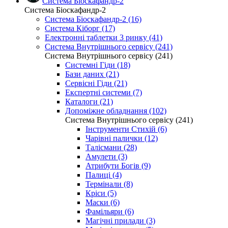
Система Біоскафандр-2
Система Біоскафандр-2
Система Біоскафандр-2 (16)
Система Кіборг (17)
Електронні таблетки 3 ринку (41)
Система Внутрішнього сервісу (241)
Система Внутрішнього сервісу (241)
Системні Гіди (18)
Бази даних (21)
Сервісні Гіди (21)
Експертні системи (7)
Каталоги (21)
Допоміжне обладнання (102)
Система Внутрішнього сервісу (241)
Інструменти Стихій (6)
Чарівні палички (12)
Талісмани (28)
Амулети (3)
Атрибути Богів (9)
Палиці (4)
Термінали (8)
Кріси (5)
Маски (6)
Фамільяри (6)
Магічні прилади (3)