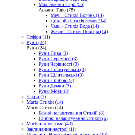
Малі аркани Таро (56)
Аркани Таро (78)
Мечі - Стихія Вогонь (14)
Динарії - Стихія Земля (14)
Чаші - Стихія Вода (14)
Жезли - Стихія Повітря (14)
Сефіри (11)
Руни (24)
Руни (24)
Руни Пива (3)
Руни Перемоги (3)
Руни Чарівності (3)
Руни Повитувальні (3)
Руни Цілительські (3)
Руни Прибою (3)
Руни Думки (3)
Руны Мови (3)
Чакри (7)
Магія Стихій (14)
Магія Стихій (14)
Базові налаштування Стихій (8)
Глибокі налаштування Стихій (6)
Магічні програми (43)
Заклинання-настрої (11)
Цілющі та Нормалізуючі програми (29)