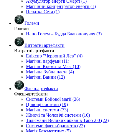
Акумулятор енергії Смерті (1)
Магічний концентратор енергії (1)
Печатка Сета (1)
Големи
Големи
Нано Голем – Будда Благополуччя (3)
Витратні артефакти
Витратні артефакти
Еліксир "Червоний Лев" (4)
Магічні парфуми (11)
Магічні Креми та Мазі (10)
Магічна Зубна паста (4)
Магічні Ванни (12)
Флеш-артефакти
Флеш-артефакти
Системи Бойової магії (26)
Цілющі системи (19)
Магічні системи (73)
Жіночі та Чоловічі системи (16)
Талісмани Великих арканів Таро 2.0 (22)
Системи флеш-браслетів (22)
Магія Безсмертних (5)