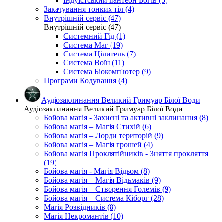
Індуїстський пантеон Богів (5)
Закачування тонких тіл (4)
Внутрішній сервіс (47)
Внутрішній сервіс (47)
Системний Гід (1)
Система Маг (19)
Система Цілитель (7)
Система Воїн (11)
Система Біокомп'ютер (9)
Програми Кодування (4)
Аудіозаклинання Великий Гримуар Білої Води
Аудіозаклинання Великий Гримуар Білої Води
Бойова магія - Захисні та активні заклинання (8)
Бойова магія – Магія Стихій (6)
Бойова магія – Лорди територій (9)
Бойова магія – Магія грошей (4)
Бойова магія Проклятійників - Зняття прокляття
(19)
Бойова магія - Магія Відьом (8)
Бойова магія – Магія Відьмаків (9)
Бойова магія – Створення Големів (9)
Бойова магія – Система Кіборг (28)
Магія Розвідників (8)
Магія Некромантів (10)