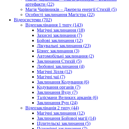
артефакти (22)
Магія Чарівників – Джерела енергії Стихій (5)
Особисті заклинання Магістра (22)
Відеосистеми (702)
Відеозаклінання 1 типу (143)
Магічні заклинання (18)
Захисні заклинання (7)
Бойові заклинання (12)
Лікувальні заклинання (23)
Бізнес заклинання (3)
Автомобільні заклинання (2)
Заклинання Стихій (5)
Любовні заклинання (4)
Магічні Зілля (12)
Магічні чаї (7)
Заклинання Кодування (6)
Кодування органів (7)
Заклинання Вуду (7)
Талісмани Великих арканів (6)
Заклинання Рун (24)
Відеозаклінанія 2 типу (44)
Магічні заклинання (12)
Заклинання Бойової магії (14)
Цілительскі заклинання (5)
Псионічні заклинання (7)