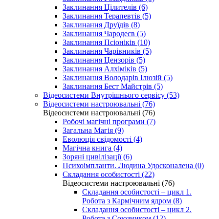
Заклинання Цілителів (6)
Заклинання Терапевтів (5)
Заклинання Друїдів (8)
Заклинання Чародеєв (5)
Заклинання Псіоніків (10)
Заклинання Чарівників (5)
Заклинання Цензорів (5)
Заклинання Алхіміків (5)
Заклинання Володарів Ілюзій (5)
Заклинання Бест Майстрів (5)
Відеосистеми Внутрішнього сервісу (53)
Відеосистеми настроювальні (76)
Відеосистеми настроювальні (76)
Робочі магічні програми (7)
Загальна Магія (9)
Еволюція свідомості (4)
Магічна книга (4)
Зоряні цивілізації (6)
Психоімпланти. Людина Удосконалена (0)
Складання особистості (22)
Відеосистеми настроювальні (76)
Складання особистості – цикл 1.
Робота з Кармічним ядром (8)
Складання особистості – цикл 2.
Робота з Союзником (12)