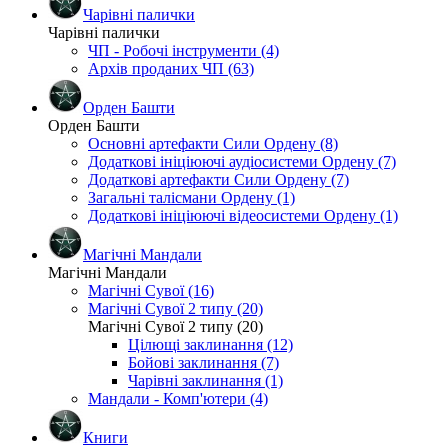
Чарівні палички
Чарівні палички
ЧП - Робочі інструменти (4)
Архів проданих ЧП (63)
Орден Башти
Орден Башти
Основні артефакти Сили Ордену (8)
Додаткові ініціюючі аудіосистеми Ордену (7)
Додаткові артефакти Сили Ордену (7)
Загальні талісмани Ордену (1)
Додаткові ініціюючі відеосистеми Ордену (1)
Магічні Мандали
Магічні Мандали
Магічні Сувої (16)
Магічні Сувої 2 типу (20)
Магічні Сувої 2 типу (20)
Цілющі заклинання (12)
Бойові заклинання (7)
Чарівні заклинання (1)
Мандали - Комп'ютери (4)
Книги