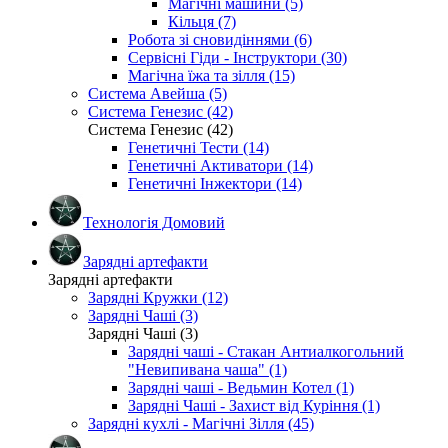
Магічні машини (5)
Кільця (7)
Робота зі сновидіннями (6)
Сервісні Гіди - Інструктори (30)
Магічна їжа та зілля (15)
Система Авейша (5)
Система Генезис (42)
Система Генезис (42)
Генетичні Тести (14)
Генетичні Активатори (14)
Генетичні Інжектори (14)
Технологія Домовий
Зарядні артефакти
Зарядні артефакти
Зарядні Кружки (12)
Зарядні Чаші (3)
Зарядні Чаші (3)
Зарядні чаші - Стакан Антиалкогольний
"Невипивана чаша" (1)
Зарядні чаші - Ведьмин Котел (1)
Зарядні Чаші - Захист від Куріння (1)
Зарядні кухлі - Магічні Зілля (45)