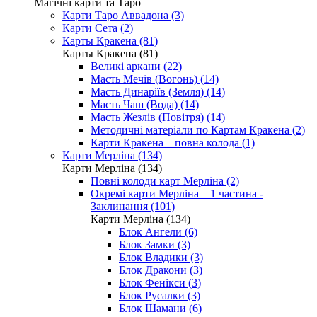
Магічні карти та Таро
Карти Таро Аввадона (3)
Карти Сета (2)
Карты Кракена (81)
Карты Кракена (81)
Великі аркани (22)
Масть Мечів (Вогонь) (14)
Масть Динаріїв (Земля) (14)
Масть Чаш (Вода) (14)
Масть Жезлів (Повітря) (14)
Методичні матеріали по Картам Кракена (2)
Карти Кракена – повна колода (1)
Карти Мерліна (134)
Карти Мерліна (134)
Повні колоди карт Мерліна (2)
Окремі карти Мерліна – 1 частина -
Заклинання (101)
Карти Мерліна (134)
Блок Ангели (6)
Блок Замки (3)
Блок Владики (3)
Блок Дракони (3)
Блок Фенікси (3)
Блок Русалки (3)
Блок Шамани (6)