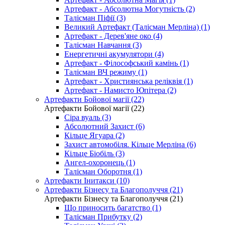
Артефакт - Абсолютна Могутність (2)
Талісман Піфії (3)
Великий Артефакт (Талісман Мерліна) (1)
Артефакт - Дерев'яне око (4)
Талісман Навчання (3)
Енергетичні акумулятори (4)
Артефакт - Філософський камінь (1)
Талісман ВЧ режиму (1)
Артефакт - Християнська реліквія (1)
Артефакт - Намисто Юпітера (2)
Артефакти Бойової магії (22)
Артефакти Бойової магії (22)
Сіра вуаль (3)
Абсолютний Захист (6)
Кільце Ягуара (2)
Захист автомобіля. Кільце Мерліна (6)
Кільце Біобіль (3)
Ангел-охоронець (1)
Талісман Оборотня (1)
Артефакти Інитакси (10)
Артефакти Бізнесу та Благополуччя (21)
Артефакти Бізнесу та Благополуччя (21)
Що приносить багатство (1)
Талісман Прибутку (2)