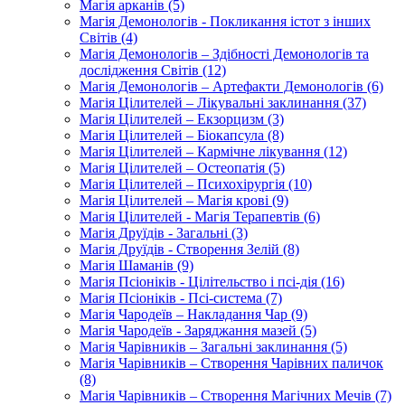
Магія арканів (5)
Магія Демонологів - Покликання істот з інших
Світів (4)
Магія Демонологів – Здібності Демонологів та
дослідження Світів (12)
Магія Демонологів – Артефакти Демонологів (6)
Магія Цілителей – Лікувальні заклинання (37)
Магія Цілителей – Екзорцизм (3)
Магія Цілителей – Біокапсула (8)
Магія Цілителей – Кармічне лікування (12)
Магія Цілителей – Остеопатія (5)
Магія Цілителей – Психохірургія (10)
Магія Цілителей – Магія крові (9)
Магія Цілителей - Магія Терапевтів (6)
Магія Друїдів - Загальні (3)
Магія Друїдів - Створення Зелій (8)
Магія Шаманів (9)
Магія Псіоніків - Цілітельство і псі-дія (16)
Магія Псіоніків - Псі-система (7)
Магія Чародеїв – Накладання Чар (9)
Магія Чародеїв - Заряджання мазей (5)
Магія Чарівників – Загальні заклинання (5)
Магія Чарівників – Створення Чарівних паличок
(8)
Магія Чарівників – Створення Магічних Мечів (7)