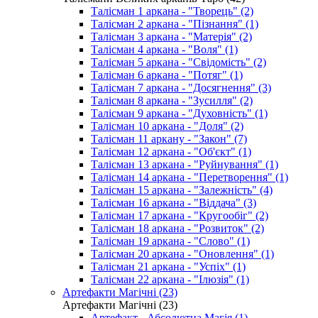
Талісман 1 аркана - "Творець" (2)
Талісман 2 аркана - "Пізнання" (1)
Талісман 3 аркана - "Матерія" (2)
Талісман 4 аркана - "Воля" (1)
Талісман 5 аркана - "Свідомість" (2)
Талісман 6 аркана - "Потяг" (1)
Талісман 7 аркана - "Досягнення" (3)
Талісман 8 аркана - "Зусилля" (2)
Талісман 9 аркана - "Духовність" (1)
Талісман 10 аркана - "Доля" (2)
Талісман 11 аркану - "Закон" (7)
Талісман 12 аркана - "Об'єкт" (1)
Талісман 13 аркана - "Руйнування" (1)
Талісман 14 аркана - "Перетворення" (1)
Талісман 15 аркана - "Залежність" (4)
Талісман 16 аркана - "Віддача" (3)
Талісман 17 аркана - "Кругообіг" (2)
Талісман 18 аркана - "Розвиток" (2)
Талісман 19 аркана - "Слово" (1)
Талісман 20 аркана - "Оновлення" (1)
Талісман 21 аркана - "Успіх" (1)
Талісман 22 аркана - "Ілюзія" (1)
Артефакти Магічні (23)
Артефакти Магічні (23)
Артефакт - Абсолютна Магія (1)