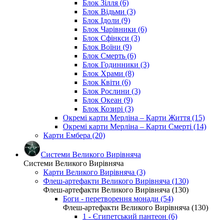
Блок Зілля (6)
Блок Відьми (3)
Блок Ідоли (9)
Блок Чарівники (6)
Блок Сфінкси (3)
Блок Воїни (9)
Блок Смерть (6)
Блок Годинники (3)
Блок Храми (8)
Блок Квіти (6)
Блок Рослини (3)
Блок Океан (9)
Блок Козирі (3)
Окремі карти Мерліна – Карти Життя (15)
Окремі карти Мерліна – Карти Смерті (14)
Карти Ембера (20)
Системи Великого Вирівняча
Системи Великого Вирівняча
Карти Великого Вирівняча (3)
Флеш-артефакти Великого Вирівняча (130)
Флеш-артефакти Великого Вирівняча (130)
Боги - перетворення монади (54)
Флеш-артефакти Великого Вирівняча (130)
1 - Єгипетський пантеон (6)