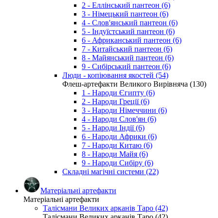
2 - Еллінський пантеон (6)
3 - Німецький пантеон (6)
4 - Слов'янський пантеон (6)
5 - Індуїстський пантеон (6)
6 - Африканський пантеон (6)
7 - Китайський пантеон (6)
8 - Майянський пантеон (6)
9 - Сибірський пантеон (6)
Люди - копіювання якостей (54)
Флеш-артефакти Великого Вирівняча (130)
1 - Народи Єгипту (6)
2 - Народи Греції (6)
3 - Народи Німеччини (6)
4 - Народи Слов'ян (6)
5 - Народи Індії (6)
6 - Народи Африки (6)
7 - Народи Китаю (6)
8 - Народи Майя (6)
9 - Народи Сибіру (6)
Складні магічні системи (22)
Матеріальні артефакти
Матеріальні артефакти
Талісмани Великих арканів Таро (42)
Талісмани Великих арканів Таро (42)