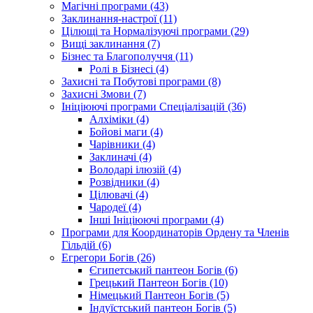
Магічні програми (43)
Заклинання-настрої (11)
Цілющі та Нормалізуючі програми (29)
Вищі заклинання (7)
Бізнес та Благополуччя (11)
Ролі в Бізнесі (4)
Захисні та Побутові програми (8)
Захисні Змови (7)
Ініціюючі програми Спеціалізацій (36)
Алхіміки (4)
Бойові маги (4)
Чарівники (4)
Заклиначі (4)
Володарі ілюзій (4)
Розвідники (4)
Цілювачі (4)
Чародеї (4)
Інші Ініціюючі програми (4)
Програми для Координаторів Ордену та Членів
Гільдій (6)
Егрегори Богів (26)
Єгипетський пантеон Богів (6)
Грецький Пантеон Богів (10)
Німецький Пантеон Богів (5)
Індуїстський пантеон Богів (5)