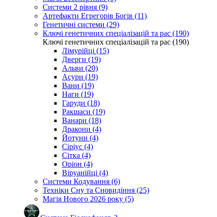
Системи 2 рівня (9)
Артефакти Егрегорів Богів (11)
Генетичні системи (29)
Ключі генетичних спеціалізацій та рас (190)
Ключі генетичних спеціалізацій та рас (190)
Лімурійці (15)
Дверги (19)
Альви (20)
Асури (19)
Вани (19)
Наги (19)
Гаруди (18)
Ракшаси (19)
Ванари (18)
Дракони (4)
Йотуни (4)
Сіріус (4)
Сітка (4)
Оріон (4)
Віруанійці (4)
Системи Кодування (6)
Техніки Сну та Сновидіння (25)
Магія Нового 2026 року (5)