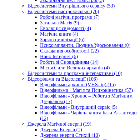
Заклинання Бест Майстрів (5)
Відеосистеми Внутрішнього сервісу (53)
Відеосистеми настроювальні (76)
Робочі магічні програми (7)
Загальна Магія (9)
Еволюція свідомості (4)
Магічна книга (4)
Зоряні цивілізації (6)
Психоімпланти. Людина Удосконалена (0)
Складання особистості (22)
Нано Інтернет (6)
Робота зі Сновидінням (14)
Місця Сили Великих арканів (4)
Відеосистеми та програми інтерактивні (10)
Відеофільми та Відеолекції (106)
Відеофільми архивні (VHS-rip) (15)
Відеофильми - Магія та Психокінетика (57)
Відеофільми - Хронос – Робота з Магічним
Дзеркалом (17)
Відеофільми - Внутрішній сервіс (5)
Відеофільми - Чарівна книга Бази Атлантиди
(12)
Джерела Магічної енергії (19)
Джерела Енергії (1)
Джерела енергії Стихій (10)