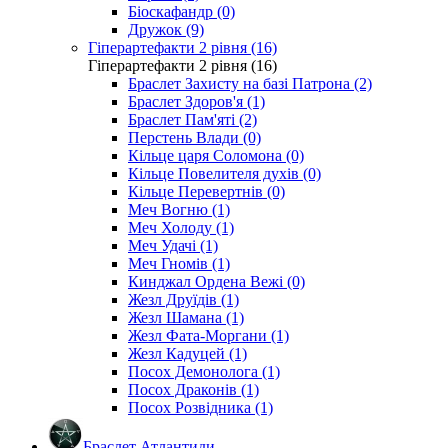
Біоскафандр (0)
Дружок (9)
Гіперартефакти 2 рівня (16)
Гіперартефакти 2 рівня (16)
Браслет Захисту на базі Патрона (2)
Браслет Здоров'я (1)
Браслет Пам'яті (2)
Перстень Влади (0)
Кільце царя Соломона (0)
Кільце Повелителя духів (0)
Кільце Перевертнів (0)
Меч Вогню (1)
Меч Холоду (1)
Меч Удачі (1)
Меч Гномів (1)
Кинджал Ордена Вежі (0)
Жезл Друїдів (1)
Жезл Шамана (1)
Жезл Фата-Моргани (1)
Жезл Кадуцей (1)
Посох Демонолога (1)
Посох Драконів (1)
Посох Розвідника (1)
Браслет Атлантиди