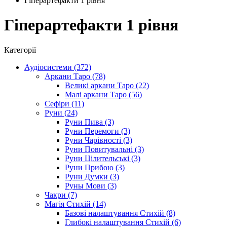
Гіперартефакти 1 рівня
Гіперартефакти 1 рівня
Категорії
Аудіосистеми (372)
Аркани Таро (78)
Великі аркани Таро (22)
Малі аркани Таро (56)
Сефіри (11)
Руни (24)
Руни Пива (3)
Руни Перемоги (3)
Руни Чарівності (3)
Руни Повитувальні (3)
Руни Цілительські (3)
Руни Прибою (3)
Руни Думки (3)
Руны Мови (3)
Чакри (7)
Магія Стихій (14)
Базові налаштування Стихій (8)
Глибокі налаштування Стихій (6)