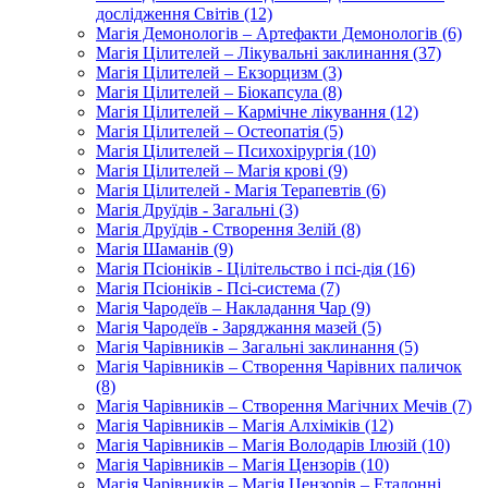
дослідження Світів (12)
Магія Демонологів – Артефакти Демонологів (6)
Магія Цілителей – Лікувальні заклинання (37)
Магія Цілителей – Екзорцизм (3)
Магія Цілителей – Біокапсула (8)
Магія Цілителей – Кармічне лікування (12)
Магія Цілителей – Остеопатія (5)
Магія Цілителей – Психохірургія (10)
Магія Цілителей – Магія крові (9)
Магія Цілителей - Магія Терапевтів (6)
Магія Друїдів - Загальні (3)
Магія Друїдів - Створення Зелій (8)
Магія Шаманів (9)
Магія Псіоніків - Цілітельство і псі-дія (16)
Магія Псіоніків - Псі-система (7)
Магія Чародеїв – Накладання Чар (9)
Магія Чародеїв - Заряджання мазей (5)
Магія Чарівників – Загальні заклинання (5)
Магія Чарівників – Створення Чарівних паличок
(8)
Магія Чарівників – Створення Магічних Мечів (7)
Магія Чарівників – Магія Алхіміків (12)
Магія Чарівників – Магія Володарів Ілюзій (10)
Магія Чарівників – Магія Цензорів (10)
Магія Чарівників – Магія Цензорів – Еталонні