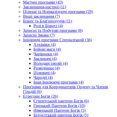
Магічні програми (43)
Заклинання-настрої (11)
Цілющі та Нормалізуючі програми (29)
Вищі заклинання (7)
Бізнес та Благополуччя (11)
Ролі в Бізнесі (4)
Захисні та Побутові програми (8)
Захисні Змови (7)
Ініціюючі програми Спеціалізацій (36)
Алхіміки (4)
Бойові маги (4)
Чарівники (4)
Заклиначі (4)
Володарі ілюзій (4)
Розвідники (4)
Цілювачі (4)
Чародеї (4)
Інші Ініціюючі програми (4)
Програми для Координаторів Ордену та Членів
Гільдій (6)
Егрегори Богів (26)
Єгипетський пантеон Богів (6)
Грецький Пантеон Богів (10)
Німецький Пантеон Богів (5)
Індуїстський пантеон Богів (5)