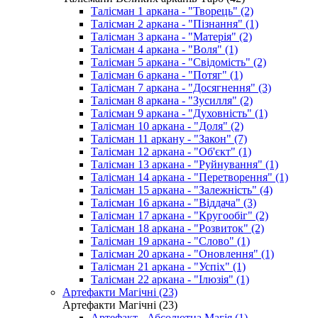
Талісман 1 аркана - "Творець" (2)
Талісман 2 аркана - "Пізнання" (1)
Талісман 3 аркана - "Матерія" (2)
Талісман 4 аркана - "Воля" (1)
Талісман 5 аркана - "Свідомість" (2)
Талісман 6 аркана - "Потяг" (1)
Талісман 7 аркана - "Досягнення" (3)
Талісман 8 аркана - "Зусилля" (2)
Талісман 9 аркана - "Духовність" (1)
Талісман 10 аркана - "Доля" (2)
Талісман 11 аркану - "Закон" (7)
Талісман 12 аркана - "Об'єкт" (1)
Талісман 13 аркана - "Руйнування" (1)
Талісман 14 аркана - "Перетворення" (1)
Талісман 15 аркана - "Залежність" (4)
Талісман 16 аркана - "Віддача" (3)
Талісман 17 аркана - "Кругообіг" (2)
Талісман 18 аркана - "Розвиток" (2)
Талісман 19 аркана - "Слово" (1)
Талісман 20 аркана - "Оновлення" (1)
Талісман 21 аркана - "Успіх" (1)
Талісман 22 аркана - "Ілюзія" (1)
Артефакти Магічні (23)
Артефакти Магічні (23)
Артефакт - Абсолютна Магія (1)