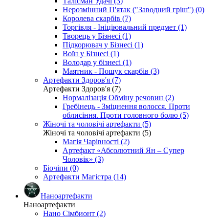
Талісман Удачі (3)
Нерозмінний П'ятак ("Заводний гріш") (0)
Королева скарбів (7)
Торгівля - Ініціювальний предмет (1)
Творець у Бізнесі (1)
Підкорювач у Бізнесі (1)
Воїн у Бізнесі (1)
Володар у бізнесі (1)
Маятник - Пошук скарбів (3)
Артефакти Здоров'я (7)
Артефакти Здоров'я (7)
Нормалізація Обміну речовин (2)
Гребінець - Зміцнення волосся. Проти
облисіння. Проти головного болю (5)
Жіночі та чоловічі артефакти (5)
Жіночі та чоловічі артефакти (5)
Магія Чарівності (2)
Артефакт «Абсолютний Ян – Супер
Чоловік» (3)
Біочіпи (0)
Артефакти Магістра (14)
Наноартефакти
Наноартефакти
Нано Сімбионт (2)