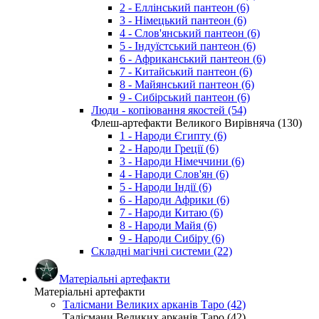
2 - Еллінський пантеон (6)
3 - Німецький пантеон (6)
4 - Слов'янський пантеон (6)
5 - Індуїстський пантеон (6)
6 - Африканський пантеон (6)
7 - Китайський пантеон (6)
8 - Майянський пантеон (6)
9 - Сибірський пантеон (6)
Люди - копіювання якостей (54)
Флеш-артефакти Великого Вирівняча (130)
1 - Народи Єгипту (6)
2 - Народи Греції (6)
3 - Народи Німеччини (6)
4 - Народи Слов'ян (6)
5 - Народи Індії (6)
6 - Народи Африки (6)
7 - Народи Китаю (6)
8 - Народи Майя (6)
9 - Народи Сибіру (6)
Складні магічні системи (22)
Матеріальні артефакти
Матеріальні артефакти
Талісмани Великих арканів Таро (42)
Талісмани Великих арканів Таро (42)