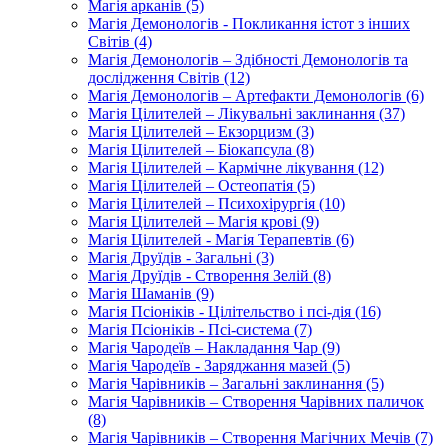
Магія арканів (5)
Магія Демонологів - Покликання істот з інших
Світів (4)
Магія Демонологів – Здібності Демонологів та
дослідження Світів (12)
Магія Демонологів – Артефакти Демонологів (6)
Магія Цілителей – Лікувальні заклинання (37)
Магія Цілителей – Екзорцизм (3)
Магія Цілителей – Біокапсула (8)
Магія Цілителей – Кармічне лікування (12)
Магія Цілителей – Остеопатія (5)
Магія Цілителей – Психохірургія (10)
Магія Цілителей – Магія крові (9)
Магія Цілителей - Магія Терапевтів (6)
Магія Друїдів - Загальні (3)
Магія Друїдів - Створення Зелій (8)
Магія Шаманів (9)
Магія Псіоніків - Цілітельство і псі-дія (16)
Магія Псіоніків - Псі-система (7)
Магія Чародеїв – Накладання Чар (9)
Магія Чародеїв - Заряджання мазей (5)
Магія Чарівників – Загальні заклинання (5)
Магія Чарівників – Створення Чарівних паличок
(8)
Магія Чарівників – Створення Магічних Мечів (7)