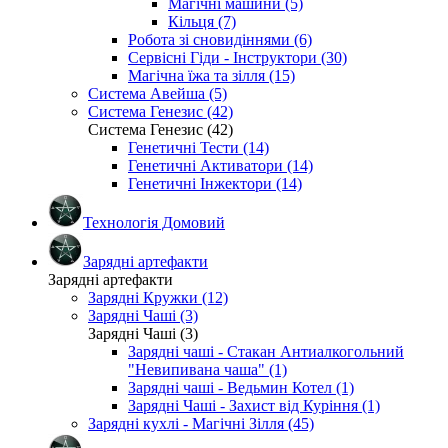
Магічні машини (5)
Кільця (7)
Робота зі сновидіннями (6)
Сервісні Гіди - Інструктори (30)
Магічна їжа та зілля (15)
Система Авейша (5)
Система Генезис (42)
Система Генезис (42)
Генетичні Тести (14)
Генетичні Активатори (14)
Генетичні Інжектори (14)
Технологія Домовий
Зарядні артефакти
Зарядні артефакти
Зарядні Кружки (12)
Зарядні Чаші (3)
Зарядні Чаші (3)
Зарядні чаші - Стакан Антиалкогольний
"Невипивана чаша" (1)
Зарядні чаші - Ведьмин Котел (1)
Зарядні Чаші - Захист від Куріння (1)
Зарядні кухлі - Магічні Зілля (45)