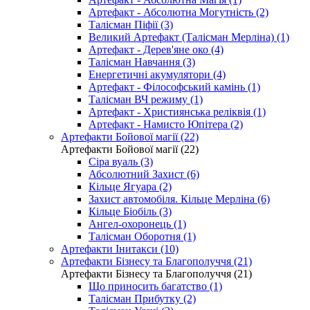
Артефакт - Абсолютна Могутність (2)
Талісман Піфії (3)
Великий Артефакт (Талісман Мерліна) (1)
Артефакт - Дерев'яне око (4)
Талісман Навчання (3)
Енергетичні акумулятори (4)
Артефакт - Філософський камінь (1)
Талісман ВЧ режиму (1)
Артефакт - Християнська реліквія (1)
Артефакт - Намисто Юпітера (2)
Артефакти Бойової магії (22)
Артефакти Бойової магії (22)
Сіра вуаль (3)
Абсолютний Захист (6)
Кільце Ягуара (2)
Захист автомобіля. Кільце Мерліна (6)
Кільце Біобіль (3)
Ангел-охоронець (1)
Талісман Оборотня (1)
Артефакти Інитакси (10)
Артефакти Бізнесу та Благополуччя (21)
Артефакти Бізнесу та Благополуччя (21)
Що приносить багатство (1)
Талісман Прибутку (2)