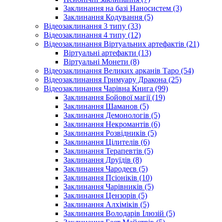
Заклинання на базі Наносистем (3)
Заклинання Кодування (5)
Відеозаклинання 3 типу (33)
Відеозаклинання 4 типу (12)
Відеозаклинання Віртуальних артефактів (21)
Віртуальні артефакти (13)
Віртуальні Монети (8)
Відеозаклинання Великих арканів Таро (54)
Відеозаклинання Гримуару Дракона (25)
Відеозаклинання Чарівна Книга (99)
Заклинання Бойової магії (19)
Заклинання Шаманов (5)
Заклинання Демонологів (5)
Заклинання Некромантів (6)
Заклинання Розвідників (5)
Заклинання Цілителів (6)
Заклинання Терапевтів (5)
Заклинання Друїдів (8)
Заклинання Чародеєв (5)
Заклинання Псіоніків (10)
Заклинання Чарівників (5)
Заклинання Цензорів (5)
Заклинання Алхіміків (5)
Заклинання Володарів Ілюзій (5)