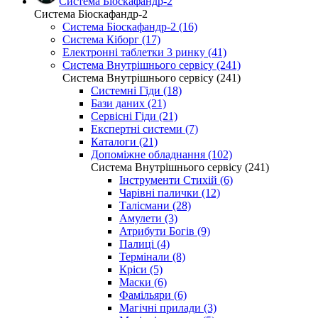
Система Біоскафандр-2
Система Біоскафандр-2
Система Біоскафандр-2 (16)
Система Кіборг (17)
Електронні таблетки 3 ринку (41)
Система Внутрішнього сервісу (241)
Система Внутрішнього сервісу (241)
Системні Гіди (18)
Бази даних (21)
Сервісні Гіди (21)
Експертні системи (7)
Каталоги (21)
Допоміжне обладнання (102)
Система Внутрішнього сервісу (241)
Інструменти Стихій (6)
Чарівні палички (12)
Талісмани (28)
Амулети (3)
Атрибути Богів (9)
Палиці (4)
Термінали (8)
Кріси (5)
Маски (6)
Фамільяри (6)
Магічні прилади (3)