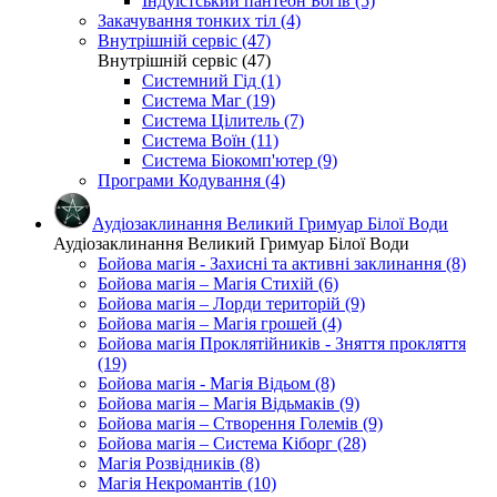
Індуїстський пантеон Богів (5)
Закачування тонких тіл (4)
Внутрішній сервіс (47)
Внутрішній сервіс (47)
Системний Гід (1)
Система Маг (19)
Система Цілитель (7)
Система Воїн (11)
Система Біокомп'ютер (9)
Програми Кодування (4)
Аудіозаклинання Великий Гримуар Білої Води
Аудіозаклинання Великий Гримуар Білої Води
Бойова магія - Захисні та активні заклинання (8)
Бойова магія – Магія Стихій (6)
Бойова магія – Лорди територій (9)
Бойова магія – Магія грошей (4)
Бойова магія Проклятійників - Зняття прокляття
(19)
Бойова магія - Магія Відьом (8)
Бойова магія – Магія Відьмаків (9)
Бойова магія – Створення Големів (9)
Бойова магія – Система Кіборг (28)
Магія Розвідників (8)
Магія Некромантів (10)