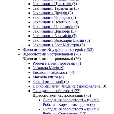
Заклинання Цілителів (6)
Заклинання Терапевтів (5)
Заклинання Друїдів (8)
Заклинання Чародеєв (5)
Заклинання Псіоніків (10)
Заклинання Чарівників (5)
Заклинання Цензорів (5)
Заклинання Алхіміків (5)
Заклинання Володарів Ілюзій (5)
Заклинання Бест Майстрів (5)
Відеосистеми Внутрішнього сервісу (53)
Відеосистеми настроювальні (76)
Відеосистеми настроювальні (76)
Робочі магічні програми (7)
Загальна Магія (9)
Еволюція свідомості (4)
Магічна книга (4)
Зоряні цивілізації (6)
Психоімпланти. Людина Удосконалена (0)
Складання особистості (22)
Відеосистеми настроювальні (76)
Складання особистості – цикл 1.
Робота з Кармічним ядром (8)
Складання особистості – цикл 2.
Робота з Союзником (12)